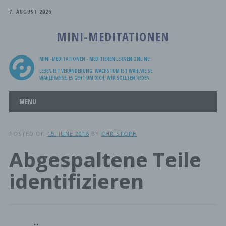
7. AUGUST 2026
MINI-MEDITATIONEN
MINI-MEDITATIONEN - MEDITIEREN LERNEN ONLINE!
LEBEN IST VERÄNDERUNG. WACHSTUM IST WAHLWEISE.
WÄHLE WEISE, ES GEHT UM DICH. WIR SOLLTEN REDEN.
Main menu
Skip
MENU
to
content
POSTED ON
15. JUNE 2016
BY
CHRISTOPH
Abgespaltene Teile
identifizieren