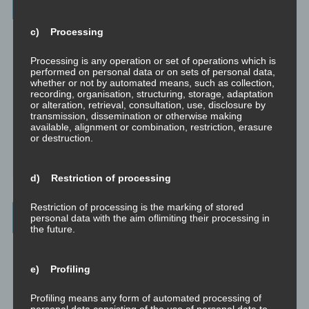
Categories
c) Processing
Unbewusst und Bewusst
Verhaltenspsychologie
Processing is any operation or set of operations which is
performed on personal data or on sets of personal data,
whether or not by automated means, such as collection,
Analytische Psychologie
recording, organisation, structuring, storage, adaptation
or alteration, retrieval, consultation, use, disclosure by
Bewusstheit
transmission, dissemination or otherwise making
available, alignment or combination, restriction, erasure
or destruction.
Mini-Meditationen
Minivideo
d) Restriction of processing
Restriction of processing is the marking of stored
Latest Posts
personal data with the aim oflimiting their processing in
the future.
Was ist NLP?
e) Profiling
Wahrnehmung ist Projektion
Profiling means any form of automated processing of
personal data consisting of the use of personal data to