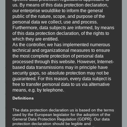
us. By means of this data protection declaration,
bleiben, und zu anderen Zeiten ist es ihm völlig klar, dass er die
our enterprise wouldlike to inform the general
Karriereleiter ergreifen sollte, dann sind am Konflikt Teile
public of the nature, scope, and purpose of the
beteiligt. Mal ist der eine Teil aktiv, und verteidigt seine Werte,
personal data we collect, use and process.
mal ist der andere Teil aktiv, und verteidigt seine Werte.
Furthermore, data subjects are informed, by means
of this data protection declaration, of the rights to
Hätte Person X ein immer vorhandenes Hin-und-Her aus “ich
which they are entitled.
sollte dies, aber das …” und “Ich sollte das, aber dies …”, dann
As the controller, we has implemented numerous
ist es ein Glaubenssatzkonflikt, basierend auf den Werten der
technical and organizational measures to ensure
the most complete protection of personal data
Person X.
processed through this website. However, Internet-
based data transmissions may in principle have
Wenn wir jetzt dem Glaubenssatzkonflikt auf den Grund gehen,
security gaps, so absolute protection may not be
können wir eben sehr gut wieder auf verschiedene Teile stoßen,
guaranteed. For this reason, every data subject is
die eben diese Glaubenssatzkonstrukte erfordern, um im Alltag
free to transfer personal data to us via alternative
halbwegs konfliktfrei bestehen zu können. Aber mit dem eben
means, e.g. by telephone.
erlebten Konflikt haben diese Teile direkt nichts zu tun.
Definitions
Zusammenfassung
The data protection declaration us is based on the terms
Ist es mal so, und mal anders, dann ist es ein Teil. Oder mehrere
used by the European legislator for the adoption of the
General Data Protection Regulation (GDPR). Our data
Teile. Ist es immer so, dann ist es ein
protection declaration should be legible and
Glaubenssatz-/Wertekonflikt.