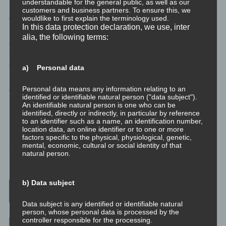
understandable for the general public, as well as our
customers and business partners. To ensure this, we
wouldlike to first explain the terminology used.
Wird es Ausnahmen von dieser so einfachen Regel geben? Ja.
In this data protection declaration, we use, inter
Selten, aber doch. Und in diesen Sonderfällen ist es nie verkehrt
alia, the following terms:
entweder erst an den Glaubenssätzen und Werten und dann erst
an den Teilen zu arbeiten, oder eben andersrum, – erst Teile,
dann Glaubenssätze – die Lösung des Problems zu erarbeiten.
a) Personal data
Alles klar, alles verstanden? (Und es sage ja keiner: Mal ja, mal
Personal data means any information relating to an
identified or identifiable natural person ("data subject").
nein…)
An identifiable natural person is one who can be
identified, directly or indirectly, in particular by reference
to an identifier such as a name, an identification number,
location data, an online identifier or to one or more
factors specific to the physical, physiological, genetic,
DISSOZIATION
mental, economic, cultural or social identity of that
natural person.
TAGGED
TEILE
,
UNBEWUSST
Post navigation
b) Data subject
Data subject is any identified or identifiable natural
person, whose personal data is processed by the
controller responsible for the processing.