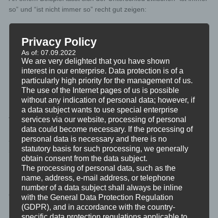
so” und “ist nicht immer so” recht gut zeigen:
Nehmen wir an Person X hat einen Konflikt. X lebt in einer
Privacy Policy
halbwegs funktionierenden Beziehung und hat zwei Kinder.
As of: 07.09.2022
Familie, Privatleben und Beständigkeit sind ihm sehr wichtig. Nun
We are very delighted that you have shown
hätte er aber die Chance innerhalb des nächsten Jahres in der
interest in our enterprise. Data protection is of a
Firma, in der er arbeitet, in die Zentrale in einen
particularly high priority for the management of us.
Managementposten wechseln zu können.
The use of the Internet pages of us is possible
without any indication of personal data; however, if
Diese Zentrale ist allerdings in der nächsten Großstadt, die in gut
a data subject wants to use special enterprise
vier Stunden mit dem Auto zu erreichen ist. Da seine Familie
services via our website, processing of personal
data could become necessary. If the processing of
nicht bereit ist zu übersiedeln wäre er auf Wochenpendeln
personal data is necessary and there is no
angewiesen, würde also nur mehr am Wochenende zu Hause
statutory basis for such processing, we generally
sein.
obtain consent from the data subject.
The processing of personal data, such as the
Der Konflikt ist offensichtlich: Beständig verfügbar innerhalb der
name, address, e-mail address, or telephone
Familie zu sein, oder die tolle Chance der Karriere zu ergreifen,
number of a data subject shall always be inline
die es im lokalen Umfeld so nicht geben wird.
with the General Data Protection Regulation
(GDPR), and in accordance with the country-
specific data protection regulations applicable to
Ist es der Person X mal vollkommen klar bei der Familie zu