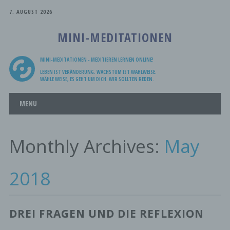
7. AUGUST 2026
MINI-MEDITATIONEN
MINI-MEDITATIONEN - MEDITIEREN LERNEN ONLINE!
LEBEN IST VERÄNDERUNG. WACHSTUM IST WAHLWEISE.
WÄHLE WEISE, ES GEHT UM DICH. WIR SOLLTEN REDEN.
Main menu
Skip
MENU
to
content
Monthly Archives:
May
2018
DREI FRAGEN UND DIE REFLEXION