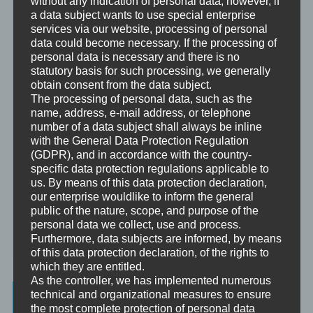
without any indication of personal data; however, if
Beratung
a data subject wants to use special enterprise
Beratung ist das individuelle Aufarbeiten verschiedenster
services via our website, processing of personal
Problemstellungen durch Interaktion zwischen einer unabhängigen
Person und einem Klienten.
data could become necessary. If the processing of
personal data is necessary and there is no
Mentoring
statutory basis for such processing, we generally
Mentoring ist das individualisierte Weitergeben von Wissen und
obtain consent from the data subject.
Erfahrungen durch Interaktion zwischen einer erfahrenen Person
The processing of personal data, such as the
und einem Klienten.
name, address, e-mail address, or telephone
number of a data subject shall always be inline
Supervision
with the General Data Protection Regulation
Supervision ist das individualisierte Reflektieren der gemachten
(GDPR), and in accordance with the country-
oder anstehenden professionellen Erfahrungen durch Interaktion
specific data protection regulations applicable to
zwischen einem Supervisor und einem Klienten.
us. By means of this data protection declaration,
our enterprise wouldlike to inform the general
Ausbildung
public of the nature, scope, and purpose of the
Ausbildung ist die angepasste Vermittlung von allgemeinem Wissen
personal data we collect, use and process.
und praktischen Fertigkeiten zu diesem Wissen durch eine
Furthermore, data subjects are informed, by means
erfahrene Person an Klienten.
of this data protection declaration, of the rights to
which they are entitled.
As the controller, we has implemented numerous
Wissenswertes
technical and organizational measures to ensure
the most complete protection of personal data