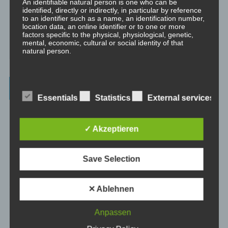
An identifiable natural person is one who can be
Traumreisen.
identified, directly or indirectly, in particular by reference
to an identifier such as a name, an identification number,
location data, an online identifier or to one or more
⇒ Philosophische Exkurse
Hier gibt es Hintergrundwissen zu den
factors specific to the physical, physiological, genetic,
Konzepten der Transformation, der persönlichen Entwicklung und
mental, economic, cultural or social identity of that
des spirituellen Wachstums.
natural person.
b) Data subject
Beiträge – blog.dicklberger.com
Essentials
Statistics
External services
Data subject is any identified or identifiable natural
person, whose personal data is processed by the
Genommene Eigenverantwortung, gelebte
controller responsible for the processing.
Selbstbestimmung, persönliche Entwicklung und
✓ Akzeptieren
spirituelles Wachstum
c) Processing
Save Selection
Processing is any operation or set of operations which is
Wahrnehmung und Realität
performed on personal data or on sets of personal data,
whether or not by automated means, such as collection,
✕ Ablehnen
recording, organisation, structuring, storage, adaptation
Intimität und Hormone
or alteration, retrieval, consultation, use, disclosure by
transmission, dissemination or otherwise making
Anpassen
available, alignment or combination, restriction, erasure
or destruction.