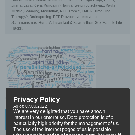
Jnana, Laya, Kriya, Kundalini), Tantra (weiß, rot, schwarz, Kaula,
Mishra, Samaya), Meditation, NLP, Trance, EMDR, Time Line
Therapy®, Brainspotting, EFT, Provocative Interventions,
Schamanismus, Huna, Achtsamkeit & Bewusstheit, Sex-Magick, Life
Hacks.
Privacy Policy
As of: 07.09.2022
We are very delighted that you have shown
Beratung, Mentoring, Supervision und
interest in our enterprise. Data protection is of a
Ausbildung
particularly high priority for the management of us.
The use of the Internet pages of us is possible