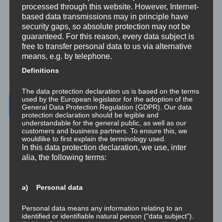
processed through this website. However, Internet-
☞ Ablauf einer Beratung
based data transmissions may in principle have
security gaps, so absolute protection may not be
☞ Vertraulichkeitserklärung
guaranteed. For this reason, every data subject is
free to transfer personal data to us via alternative
☞ Grundlagen für persönliche Entwicklung
means, e.g. by telephone.
☞ Was kostet es?
Definitions
The data protection declaration us is based on the terms
used by the European legislator for the adoption of the
Wichtigste Seiten - minimedi.online
General Data Protection Regulation (GDPR). Our data
protection declaration should be legible and
understandable for the general public, as well as our
⇒ Grundlagen
Hier gibt es die grundlegenden Wissenseinheiten
customers and business partners. To ensure this, we
und Techniken rund um Meditation.
wouldlike to first explain the terminology used.
In this data protection declaration, we use, inter
⇒ Meditationen für Transformation
Hier gibt es Meditationen, die
alia, the following terms:
die manchmal nötige Transformation für Entwicklung und Wachstum
anstoßen.
a) Personal data
⇒ Emotionale Kompetenz
Hier gibt es Meditationen, um die eigene
emotionale Kompetenz zu entwickeln.
Personal data means any information relating to an
identified or identifiable natural person ("data subject").
⇒ Geführte Meditationen
Hier gibt es geführte Meditationen und