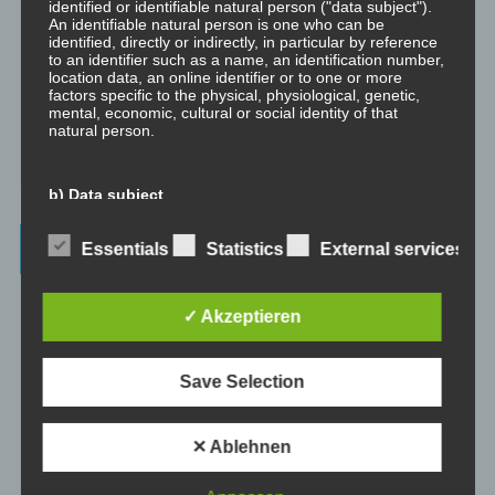
identified or identifiable natural person ("data subject").
emotionale Kompetenz zu entwickeln.
An identifiable natural person is one who can be
identified, directly or indirectly, in particular by reference
⇒ Geführte Meditationen
Hier gibt es geführte Meditationen und
to an identifier such as a name, an identification number,
location data, an online identifier or to one or more
Traumreisen.
factors specific to the physical, physiological, genetic,
mental, economic, cultural or social identity of that
⇒ Philosophische Exkurse
Hier gibt es Hintergrundwissen zu den
natural person.
Konzepten der Transformation, der persönlichen Entwicklung und
des spirituellen Wachstums.
b) Data subject
Data subject is any identified or identifiable natural
Beiträge – blog.dicklberger.com
Essentials
Statistics
External services
person, whose personal data is processed by the
controller responsible for the processing.
Genommene Eigenverantwortung, gelebte
✓ Akzeptieren
Selbstbestimmung, persönliche Entwicklung und
c) Processing
spirituelles Wachstum
Save Selection
Processing is any operation or set of operations which is
performed on personal data or on sets of personal data,
whether or not by automated means, such as collection,
Wahrnehmung und Realität
recording, organisation, structuring, storage, adaptation
✕ Ablehnen
or alteration, retrieval, consultation, use, disclosure by
transmission, dissemination or otherwise making
available, alignment or combination, restriction, erasure
Intimität und Hormone