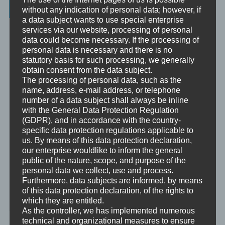
Ausbildung
without any indication of personal data; however, if
a data subject wants to use special enterprise
Beratung
services via our website, processing of personal
Beratung ist das individuelle Aufarbeiten verschiedenster
data could become necessary. If the processing of
Problemstellungen durch Interaktion zwischen einer unabhängigen
personal data is necessary and there is no
Person und einem Klienten.
statutory basis for such processing, we generally
obtain consent from the data subject.
Mentoring
The processing of personal data, such as the
Mentoring ist das individualisierte Weitergeben von Wissen und
name, address, e-mail address, or telephone
Erfahrungen durch Interaktion zwischen einer erfahrenen Person
number of a data subject shall always be inline
und einem Klienten.
with the General Data Protection Regulation
(GDPR), and in accordance with the country-
Supervision
specific data protection regulations applicable to
Supervision ist das individualisierte Reflektieren der gemachten
us. By means of this data protection declaration,
oder anstehenden professionellen Erfahrungen durch Interaktion
our enterprise wouldlike to inform the general
zwischen einem Supervisor und einem Klienten.
public of the nature, scope, and purpose of the
personal data we collect, use and process.
Ausbildung
Furthermore, data subjects are informed, by means
Ausbildung ist die angepasste Vermittlung von allgemeinem Wissen
of this data protection declaration, of the rights to
und praktischen Fertigkeiten zu diesem Wissen durch eine
which they are entitled.
erfahrene Person an Klienten.
As the controller, we has implemented numerous
technical and organizational measures to ensure