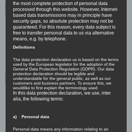
the most complete protection of personal data
Wissenswertes
processed through this website. However, Internet-
based data transmissions may in principle have
security gaps, so absolute protection may not be
☞ Ablauf einer Beratung
guaranteed. For this reason, every data subject is
☞ Vertraulichkeitserklärung
free to transfer personal data to us via alternative
means, e.g. by telephone.
☞ Grundlagen für persönliche Entwicklung
Definitions
☞ Was kostet es?
The data protection declaration us is based on the terms
used by the European legislator for the adoption of the
General Data Protection Regulation (GDPR). Our data
protection declaration should be legible and
Wichtigste Seiten - minimedi.online
understandable for the general public, as well as our
customers and business partners. To ensure this, we
wouldlike to first explain the terminology used.
⇒ Grundlagen
Hier gibt es die grundlegenden Wissenseinheiten
In this data protection declaration, we use, inter
und Techniken rund um Meditation.
alia, the following terms:
⇒ Meditationen für Transformation
Hier gibt es Meditationen, die
die manchmal nötige Transformation für Entwicklung und Wachstum
a) Personal data
anstoßen.
Personal data means any information relating to an
⇒ Emotionale Kompetenz
Hier gibt es Meditationen, um die eigene