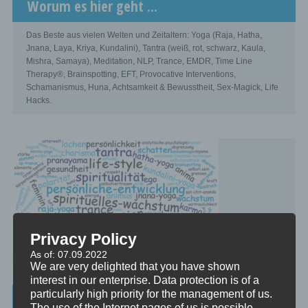
Worum es hier geht ...
Das Beste aus vielen Welten und Zeitaltern: Yoga (Raja, Hatha,
Jnana, Laya, Kriya, Kundalini), Tantra (weiß, rot, schwarz, Kaula,
Mishra, Samaya), Meditation, NLP, Trance, EMDR, Time Line
Therapy®, Brainspotting, EFT, Provocative Interventions,
Schamanismus, Huna, Achtsamkeit & Bewusstheit, Sex-Magick, Life
Hacks.
Privacy Policy
As of: 07.09.2022
We are very delighted that you have shown
interest in our enterprise. Data protection is of a
particularly high priority for the management of us.
Beratung, Mentoring, Supervision und
The use of the Internet pages of us is possible