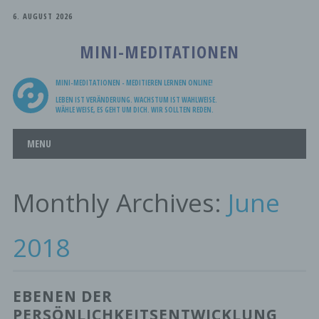
6. AUGUST 2026
MINI-MEDITATIONEN
MINI-MEDITATIONEN - MEDITIEREN LERNEN ONLINE!
LEBEN IST VERÄNDERUNG. WACHSTUM IST WAHLWEISE.
WÄHLE WEISE, ES GEHT UM DICH. WIR SOLLTEN REDEN.
Main menu
Skip
MENU
to
content
Monthly Archives:
June
2018
EBENEN DER
PERSÖNLICHKEITSENTWICKLUNG