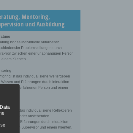
eratung, Mentoring,
upervision und Ausbildung
ratung
atung ist das individuelle Aufarbeiten
schiedenster Problemstellungen durch
eraktion zwischen einer unabhängigen Person
 einem Klienten.
toring
toring ist das individualisierte Weitergeben
 Wissen und Erfahrungen durch Interaktion
schen einer erfahrenen Person und einem
enten.
ervision
 Data
ervision ist das individualisierte Reflektieren
The
 gemachten oder anstehenden
fessionellen Erfahrungen durch Interaktion
ise
schen einem Supervisor und einem Klienten.