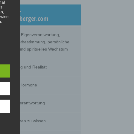
nal
as
eiträge –
on,
rwise
log.dicklberger.com
n.
nommene Eigenverantwortung,
lebte Selbstbestimmung, persönliche
twicklung und spirituelles Wachstum
s
hrnehmung und Realität
timität und Hormone
g of
tural
rson's
sts,
huld und Verantwortung
s wir glauben zu wissen