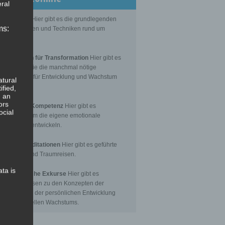
ral
Grundlagen
Hier gibt es die grundlegenden
ms:
senseinheiten und Techniken rund um
itation.
editationen für Transformation
Hier gibt es
itationen, die die manchmal nötige
nsformation für Entwicklung und Wachstum
atural
toßen.
ified,
, an
ors
Emotionale Kompetenz
Hier gibt es
ocial
itationen, um die eigene emotionale
petenz zu entwickeln.
eführte Meditationen
Hier gibt es geführte
itationen und Traumreisen.
ata is
hilosophische Exkurse
Hier gibt es
tergrundwissen zu den Konzepten der
nsformation, der persönlichen Entwicklung
 des spirituellen Wachstums.