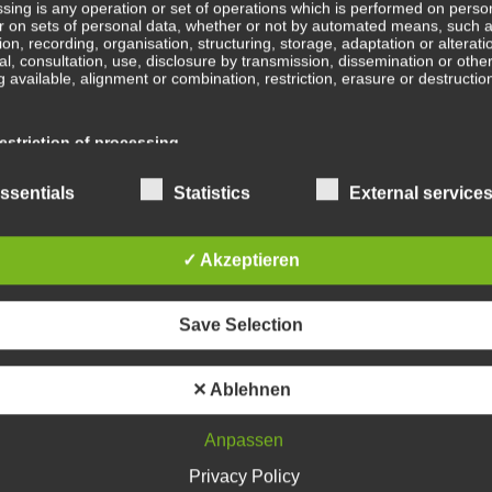
sing is any operation or set of operations which is performed on perso
r on sets of personal data, whether or not by automated means, such 
B
tion, recording, organisation, structuring, storage, adaptation or alterati
val, consultation, use, disclosure by transmission, dissemination or othe
b
 available, alignment or combination, restriction, erasure or destructio
Ge
striction of processing
ge
En
ction of processing is the marking of stored personal data with the aim
ssentials
Statistics
External service
ing their processing in the future.
Wa
✓ Akzeptieren
ofiling
In
ing means any form of automated processing of personal data consistin
Save Selection
e of personal data to evaluate certain personal aspects relating to a na
, in particular to analyse or predict aspects concerning that natural pe
mance at work, economic situation, health, personal preferences, intere
Sc
ility, behaviour, location or movements.
✕ Ablehnen
Anpassen
Wa
seudonymisation
Privacy Policy