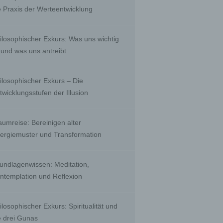
, to
e Praxis der Werteentwicklung
 public
nquiry
ients;
ilosophischer Exkurs: Was uns wichtig
e with
ing.
t und was uns antreibt
ilosophischer Exkurs – Die
twicklungsstufen der Illusion
r than
ority
aumreise: Bereinigen alter
ergiemuster und Transformation
biguous
undlagenwissen: Meditation,
by a
ntemplation und Reflexion
a
ilosophischer Exkurs: Spiritualität und
e drei Gunas