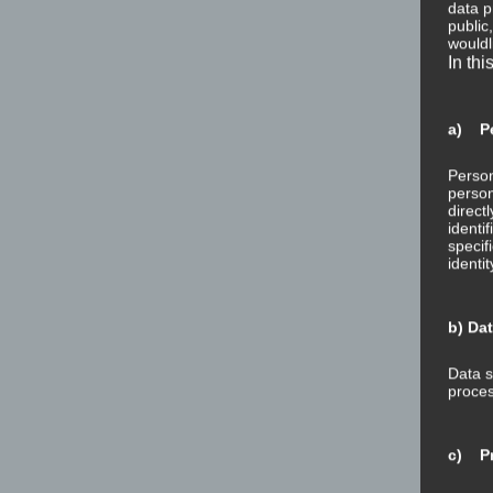
data p
public
wouldl
In thi
a) Pe
Person
person
direct
identi
specif
identi
b) Da
Data s
proces
c) Pr