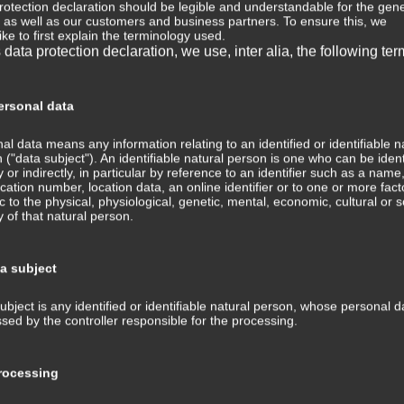
rotection declaration should be legible and understandable for the gene
, as well as our customers and business partners. To ensure this, we
⇒ 
ike to first explain the terminology used.
s data protection declaration, we use, inter alia, the following ter
Wis
Med
⇒ M
rsonal data
Med
Tra
al data means any information relating to an identified or identifiable n
ans
 ("data subject"). An identifiable natural person is one who can be ident
ly or indirectly, in particular by reference to an identifier such as a name
fication number, location data, an online identifier or to one or more fact
⇒ 
ic to the physical, physiological, genetic, mental, economic, cultural or s
Med
ty of that natural person.
Kom
⇒ G
ta subject
Med
ubject is any identified or identifiable natural person, whose personal d
⇒ P
sed by the controller responsible for the processing.
Hin
Tra
und
ocessing