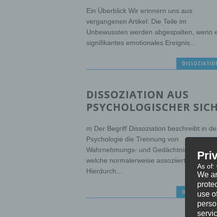
Ein Überblick Wir erinnern uns aus
vergangenen Artikel: Die Teile im
Unbewussten werden abgespalten, wenn e
signifikantes emotionales Ereignis...
DISSOZIATIO
DISSOZIATION AUS
PSYCHOLOGISCHER SIC
m Der Begriff Dissoziation beschreibt in de
Psychologie die Trennung von
Wahrnehmungs- und Gedächtnisinhalten,
Pri
welche normalerweise assoziiert sind.
As of:
Hierdurch...
We ar
protec
DISSOZIATIO
use of
perso
servi