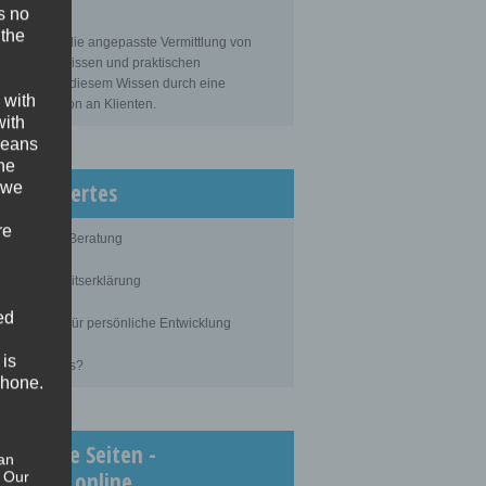
s no
sbildung
 the
bildung ist die angepasste Vermittlung von
gemeinem Wissen und praktischen
tigkeiten zu diesem Wissen durch eine
 with
ahrene Person an Klienten.
with
 means
the
issenswertes
 we
re
blauf einer Beratung
ertraulichkeitserklärung
ed
rundlagen für persönliche Entwicklung
 is
as kostet es?
phone.
chtigste Seiten -
an
inimedi.online
. Our