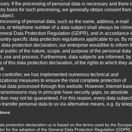
sary. If the processing of personal data is necessary and there i
Au
tory basis for such processing, we generally obtain consent from
Dissoziation Der Begriff Dissoziation
Aus
subject.
all
beschreibt in der Psychologie die Trennung
rocessing of personal data, such as the name, address, e-mail
Fer
von Wahrnehmungs- und
ss, or telephone number of a data subject shall always be inline
erf
Gedächtnisinhalten, welche normalerweise
eneral Data Protection Regulation (GDPR), and in accordance 
assoziiert sind. Hierdurch...
ountry-specific data protection regulations applicable to us. By
s data protection declaration, our enterprise wouldlike to inform 
DISSOZIATION
W
al public of the nature, scope, and purpose of the personal data
ct, use and process. Furthermore, data subjects are informed, by
of this data protection declaration, of the rights to which they a
☞ A
ed.
e controller, we has implemented numerous technical and
☞ V
izational measures to ensure the most complete protection of
nal data processed through this website. However, Internet-bas
☞ G
transmissions may in principle have security gaps, so absolute
ction may not be guaranteed. For this reason, every data subject
☞ W
o transfer personal data to us via alternative means, e.g. by tele
tions
Wi
ta protection declaration us is based on the terms used by the Europe
m
ator for the adoption of the General Data Protection Regulation (GDPR)