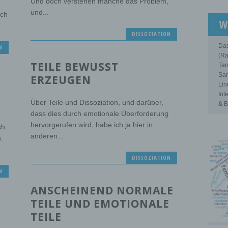
Und doch verstehen manche das Problem,
und...
ich
W
DISSOZIATION
Das
N
(Ra
TEILE BEWUSST
Tan
Sam
ERZEUGEN
Lin
Int
Über Teile und Dissoziation, und darüber,
& B
dass dies durch emotionale Überforderung
hervorgerufen wird, habe ich ja hier in
ch
anderen...
.
DISSOZIATION
N
ANSCHEINEND NORMALE
TEILE UND EMOTIONALE
TEILE