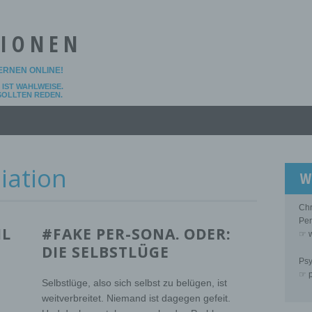
TIONEN
LERNEN ONLINE!
IST WAHLWEISE.
 SOLLTEN REDEN.
iation
W
Chr
Per
IL
#FAKE PER-SONA. ODER:
☞ w
DIE SELBSTLÜGE
Psy
☞ p
Selbstlüge, also sich selbst zu belügen, ist
weitverbreitet. Niemand ist dagegen gefeit.