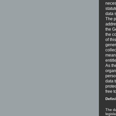
neces
statu
data 
The p
addre
the G
the c
of thi
gener
colle
means 
entitl
As th
organ
perso
data 
prote
free t
Defini
The da
legisl