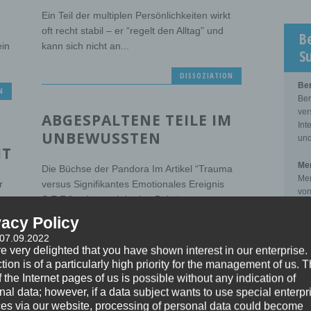
Ein Teil der multiplen Persönlichkeiten wirkt
oft recht stabil – er “regelt den Alltag” und
B
in
kann sich nicht an...
S
DISSOZIATION
Be
N
Ber
ver
ABGESPALTENE TEILE IM
Int
UNBEWUSSTEN
und
HT
Men
Die Büchse der Pandora Im Artikel “Trauma
Men
r
versus Signifikantes Emotionales Ereignis
von
S.E.E.”, oder auch in den Beiträgen zur
zwi
Dissoziation,...
Kli
vacy Policy
 07.09.2022
DISSOZIATION
Sup
e very delighted that you have shown interest in our enterprise.
Sup
tion is of a particularly high priority for the management of us. 
der
N
 the Internet pages of us is possible without any indication of
DISSOZIATION AUS NLP-
pro
nal data; however, if a data subject wants to use special enterpr
zwi
SICHT
ces via our website, processing of personal data could become