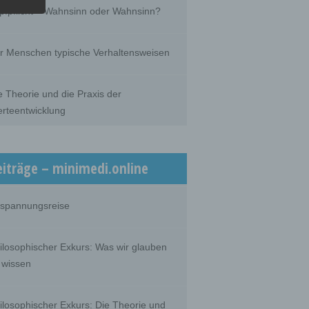
he
pfpflicht – Wahnsinn oder Wahnsinn?
he use
that
son.
r Menschen typische Verhaltensweisen
e Theorie und die Praxis der
rteentwicklung
person,
ermines
oses
, the
on or
eiträge – minimedi.online
spannungsreise
 which
ilosophischer Exkurs: Was wir glauben
 wissen
ilosophischer Exkurs: Die Theorie und