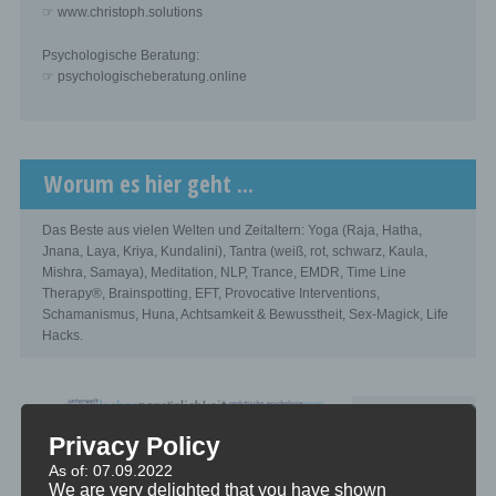
☞ www.christoph.solutions
Psychologische Beratung:
☞ psychologischeberatung.online
Worum es hier geht ...
Das Beste aus vielen Welten und Zeitaltern: Yoga (Raja, Hatha,
Jnana, Laya, Kriya, Kundalini), Tantra (weiß, rot, schwarz, Kaula,
Mishra, Samaya), Meditation, NLP, Trance, EMDR, Time Line
Therapy®, Brainspotting, EFT, Provocative Interventions,
Schamanismus, Huna, Achtsamkeit & Bewusstheit, Sex-Magick, Life
Hacks.
Privacy Policy
As of: 07.09.2022
We are very delighted that you have shown