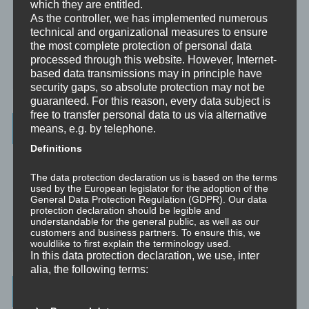
which they are entitled.
zwischen einem Supervisor und einem Klienten.
As the controller, we has implemented numerous
technical and organizational measures to ensure
Ausbildung
the most complete protection of personal data
Ausbildung ist die angepasste Vermittlung von allgemeinem Wissen
processed through this website. However, Internet-
und praktischen Fertigkeiten zu diesem Wissen durch eine
based data transmissions may in principle have
erfahrene Person an Klienten.
security gaps, so absolute protection may not be
guaranteed. For this reason, every data subject is
free to transfer personal data to us via alternative
Wissenswertes
means, e.g. by telephone.
Definitions
☞ Ablauf einer Beratung
The data protection declaration us is based on the terms
☞ Vertraulichkeitserklärung
used by the European legislator for the adoption of the
General Data Protection Regulation (GDPR). Our data
protection declaration should be legible and
☞ Grundlagen für persönliche Entwicklung
understandable for the general public, as well as our
customers and business partners. To ensure this, we
☞ Was kostet es?
wouldlike to first explain the terminology used.
In this data protection declaration, we use, inter
alia, the following terms:
Wichtigste Seiten - minimedi.online