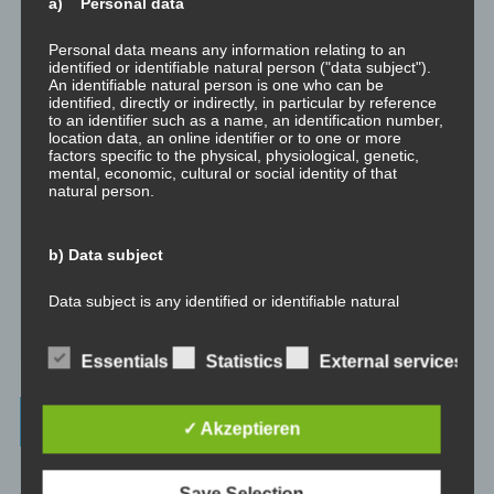
a) Personal data
⇒ Grundlagen
Hier gibt es die grundlegenden Wissenseinheiten
und Techniken rund um Meditation.
Personal data means any information relating to an
identified or identifiable natural person ("data subject").
⇒ Meditationen für Transformation
Hier gibt es Meditationen, die
An identifiable natural person is one who can be
identified, directly or indirectly, in particular by reference
die manchmal nötige Transformation für Entwicklung und Wachstum
to an identifier such as a name, an identification number,
anstoßen.
location data, an online identifier or to one or more
factors specific to the physical, physiological, genetic,
⇒ Emotionale Kompetenz
Hier gibt es Meditationen, um die eigene
mental, economic, cultural or social identity of that
emotionale Kompetenz zu entwickeln.
natural person.
⇒ Geführte Meditationen
Hier gibt es geführte Meditationen und
Traumreisen.
b) Data subject
⇒ Philosophische Exkurse
Hier gibt es Hintergrundwissen zu den
Data subject is any identified or identifiable natural
Konzepten der Transformation, der persönlichen Entwicklung und
person, whose personal data is processed by the
controller responsible for the processing.
des spirituellen Wachstums.
Essentials
Statistics
External services
c) Processing
Beiträge – blog.dicklberger.com
✓ Akzeptieren
Processing is any operation or set of operations which is
performed on personal data or on sets of personal data,
Genommene Eigenverantwortung, gelebte
whether or not by automated means, such as collection,
Save Selection