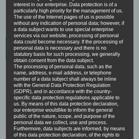
interest in our enterprise. Data protection is of a
particularly high priority for the management of us.
The use of the Internet pages of us is possible
without any indication of personal data; however, if
a data subject wants to use special enterprise
services via our website, processing of personal
data could become necessary. If the processing of
Beratung, Mentoring, Supervision und
personal data is necessary and there is no
Ausbildung
statutory basis for such processing, we generally
obtain consent from the data subject.
Beratung
The processing of personal data, such as the
Beratung ist das individuelle Aufarbeiten verschiedenster
name, address, e-mail address, or telephone
Problemstellungen durch Interaktion zwischen einer unabhängigen
number of a data subject shall always be inline
Person und einem Klienten.
with the General Data Protection Regulation
(GDPR), and in accordance with the country-
Mentoring
specific data protection regulations applicable to
Mentoring ist das individualisierte Weitergeben von Wissen und
us. By means of this data protection declaration,
Erfahrungen durch Interaktion zwischen einer erfahrenen Person
our enterprise wouldlike to inform the general
und einem Klienten.
public of the nature, scope, and purpose of the
personal data we collect, use and process.
Supervision
Furthermore, data subjects are informed, by means
Supervision ist das individualisierte Reflektieren der gemachten
of this data protection declaration, of the rights to
oder anstehenden professionellen Erfahrungen durch Interaktion