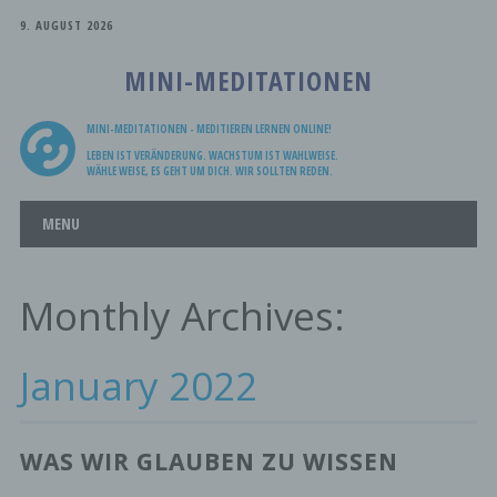
9. AUGUST 2026
MINI-MEDITATIONEN
MINI-MEDITATIONEN - MEDITIEREN LERNEN ONLINE!
LEBEN IST VERÄNDERUNG. WACHSTUM IST WAHLWEISE.
WÄHLE WEISE, ES GEHT UM DICH. WIR SOLLTEN REDEN.
Main menu
Skip
MENU
to
content
Monthly Archives:
January 2022
WAS WIR GLAUBEN ZU WISSEN