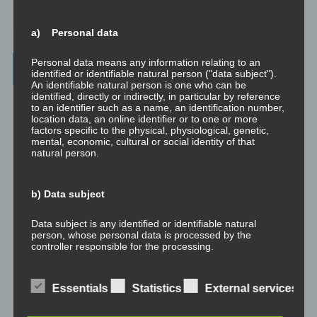
☞ Was kostet es?
a) Personal data
Personal data means any information relating to an
Wichtigste Seiten - minimedi.online
identified or identifiable natural person ("data subject").
An identifiable natural person is one who can be
identified, directly or indirectly, in particular by reference
⇒ Grundlagen
Hier gibt es die grundlegenden Wissenseinheiten
to an identifier such as a name, an identification number,
und Techniken rund um Meditation.
location data, an online identifier or to one or more
factors specific to the physical, physiological, genetic,
⇒ Meditationen für Transformation
Hier gibt es Meditationen, die
mental, economic, cultural or social identity of that
natural person.
die manchmal nötige Transformation für Entwicklung und Wachstum
anstoßen.
b) Data subject
⇒ Emotionale Kompetenz
Hier gibt es Meditationen, um die eigene
emotionale Kompetenz zu entwickeln.
Data subject is any identified or identifiable natural
person, whose personal data is processed by the
⇒ Geführte Meditationen
Hier gibt es geführte Meditationen und
controller responsible for the processing.
Traumreisen.
⇒ Philosophische Exkurse
Hier gibt es Hintergrundwissen zu den
c) Processing
Essentials
Statistics
External services
Konzepten der Transformation, der persönlichen Entwicklung und
des spirituellen Wachstums.
Processing is any operation or set of operations which is