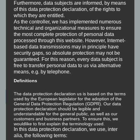
Mentoring ist das individualisierte Weitergeben von Wissen und
Furthermore, data subjects are informed, by means
Erfahrungen durch Interaktion zwischen einer erfahrenen Person
of this data protection declaration, of the rights to
und einem Klienten.
which they are entitled.
As the controller, we has implemented numerous
Supervision
technical and organizational measures to ensure
Supervision ist das individualisierte Reflektieren der gemachten
the most complete protection of personal data
oder anstehenden professionellen Erfahrungen durch Interaktion
processed through this website. However, Internet-
zwischen einem Supervisor und einem Klienten.
based data transmissions may in principle have
security gaps, so absolute protection may not be
Ausbildung
guaranteed. For this reason, every data subject is
Ausbildung ist die angepasste Vermittlung von allgemeinem Wissen
free to transfer personal data to us via alternative
und praktischen Fertigkeiten zu diesem Wissen durch eine
means, e.g. by telephone.
erfahrene Person an Klienten.
Definitions
The data protection declaration us is based on the terms
Wissenswertes
used by the European legislator for the adoption of the
General Data Protection Regulation (GDPR). Our data
protection declaration should be legible and
☞ Ablauf einer Beratung
understandable for the general public, as well as our
customers and business partners. To ensure this, we
☞ Vertraulichkeitserklärung
wouldlike to first explain the terminology used.
In this data protection declaration, we use, inter
☞ Grundlagen für persönliche Entwicklung
alia, the following terms: