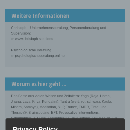
Weitere Informationen
Christoph – Unternehmensberatung, Personenberatung und
Supervision:
☞ www.christoph.solutions
Psychologische Beratung:
☞ psychologischeberatung.online
Worum es hier geht ...
Das Beste aus vielen Welten und Zeitaltern: Yoga (Raja, Hatha,
Jnana, Laya, Kriya, Kundalini), Tantra (weiß, rot, schwarz, Kaula,
Mishra, Samaya), Meditation, NLP, Trance, EMDR, Time Line
Therapy®, Brainspotting, EFT, Provocative Interventions,
Schamanismus, Huna, Achtsamkeit & Bewusstheit, Sex-Magick, Life
Hacks.
Privacy Policy