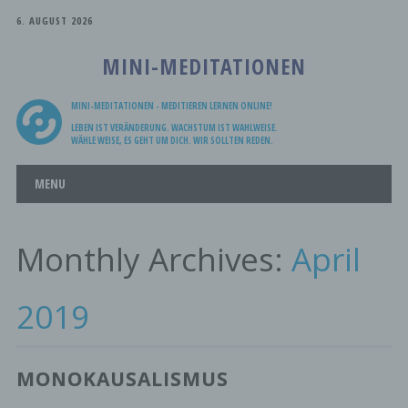
6. AUGUST 2026
MINI-MEDITATIONEN
MINI-MEDITATIONEN - MEDITIEREN LERNEN ONLINE!
LEBEN IST VERÄNDERUNG. WACHSTUM IST WAHLWEISE.
WÄHLE WEISE, ES GEHT UM DICH. WIR SOLLTEN REDEN.
Main menu
Skip
MENU
to
content
Monthly Archives:
April
2019
MONOKAUSALISMUS