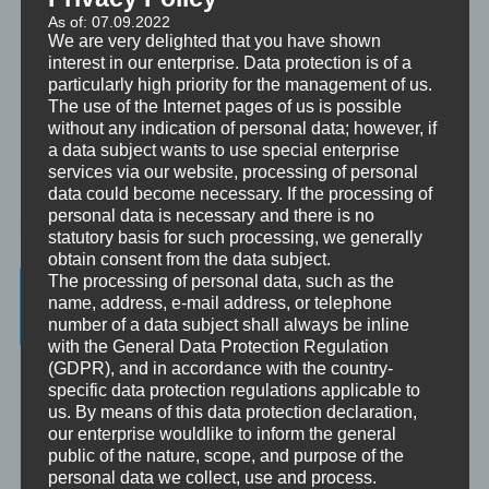
As of: 07.09.2022
We are very delighted that you have shown
interest in our enterprise. Data protection is of a
particularly high priority for the management of us.
The use of the Internet pages of us is possible
without any indication of personal data; however, if
a data subject wants to use special enterprise
services via our website, processing of personal
data could become necessary. If the processing of
personal data is necessary and there is no
statutory basis for such processing, we generally
obtain consent from the data subject.
The processing of personal data, such as the
Beratung, Mentoring, Supervision und
name, address, e-mail address, or telephone
Ausbildung
number of a data subject shall always be inline
with the General Data Protection Regulation
Beratung
(GDPR), and in accordance with the country-
Beratung ist das individuelle Aufarbeiten verschiedenster
specific data protection regulations applicable to
Problemstellungen durch Interaktion zwischen einer unabhängigen
us. By means of this data protection declaration,
Person und einem Klienten.
our enterprise wouldlike to inform the general
public of the nature, scope, and purpose of the
Mentoring
personal data we collect, use and process.