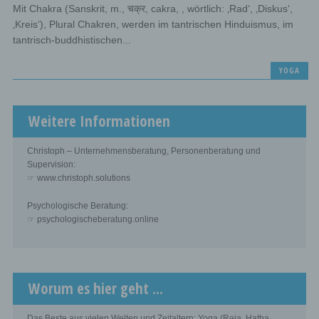
Mit Chakra (Sanskrit, m., चक्र, cakra, , wörtlich: ‚Rad‘, ‚Diskus‘,
‚Kreis‘), Plural Chakren, werden im tantrischen Hinduismus, im
tantrisch-buddhistischen...
YOGA
Weitere Informationen
Christoph – Unternehmensberatung, Personenberatung und
Supervision:
☞ www.christoph.solutions
Psychologische Beratung:
☞ psychologischeberatung.online
Worum es hier geht ...
Das Beste aus vielen Welten und Zeitaltern: Yoga (Raja, Hatha,