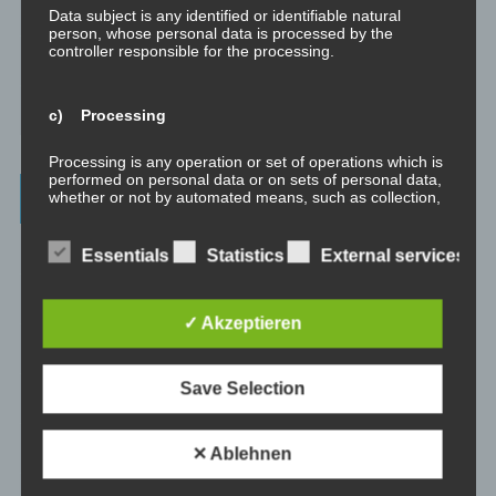
Abgespaltene Teile identifizieren
Data subject is any identified or identifiable natural
person, whose personal data is processed by the
controller responsible for the processing.
Richtig Feedback geben: Das Feedback-Sandwich
How To Make Yourself A Better Person
c) Processing
Processing is any operation or set of operations which is
performed on personal data or on sets of personal data,
Archives
whether or not by automated means, such as collection,
recording, organisation, structuring, storage, adaptation
or alteration, retrieval, consultation, use, disclosure by
July 2023
transmission, dissemination or otherwise making
Essentials
Statistics
External services
available, alignment or combination, restriction, erasure
or destruction.
February 2023
✓ Akzeptieren
January 2023
d) Restriction of processing
Save Selection
Restriction of processing is the marking of stored
November 2022
personal data with the aim oflimiting their processing in
the future.
January 2022
✕ Ablehnen
e) Profiling