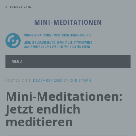
8. AUGUST 2026
MINI-MEDITATIONEN
MINI-MEDITATIONEN - MEDITIEREN LERNEN ONLINE!
LEBEN IST VERÄNDERUNG. WACHSTUM IST WAHLWEISE.
WÄHLE WEISE, ES GEHT UM DICH. WIR SOLLTEN REDEN.
Main menu
Skip
MENU
to
content
POSTED ON
5. DECEMBER 2020
BY
CHRISTOPH
Mini-Meditationen:
Jetzt endlich
meditieren