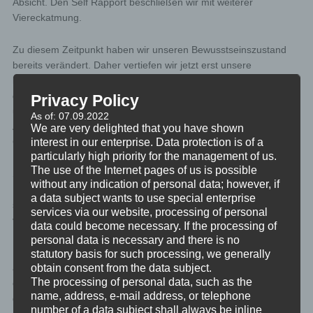
Absicht. Den Self Rapport beschließen wir mit weiterer
Viereckatmung.
Zu diesem Zeitpunkt haben wir unseren Bewusstseinszustand
bereits verändert. Daher vertiefen wir jetzt erst unsere
körperliche Entspannung und danach vertiefen wir unsere
geistige Entspannung. Somit sind wir auch schon bereit einige
Privacy Policy
unserer Atemzüge zu zählen, wie besprochen zum Ende der
As of: 07.09.2022
Ausatmung hin zählen, bevor wir in eine heilsame meditative
We are very delighted that you have shown
interest in our enterprise. Data protection is of a
Gedankenstille eintauchen.
particularly high priority for the management of us.
The use of the Internet pages of us is possible
Sollten wichtige und vielleicht sogar schicksalshafte Gedanken,
without any indication of personal data; however, if
Emotionen oder Symbole auftauchen, werden wir sie einfach für
a data subject wants to use special enterprise
später aufschreiben, und uns wieder in unsere Meditation
services via our website, processing of personal
vertiefen.
data could become necessary. If the processing of
personal data is necessary and there is no
Hab viel Freude beim Meditieren! Sollten Fragen in dir
statutory basis for such processing, we generally
obtain consent from the data subject.
auftauchen, oder du Unterstützung mit Gedanken, Emotionen
The processing of personal data, such as the
oder Symbolen für deinen nächsten Entwicklungsschritt suchen,
name, address, e-mail address, or telephone
dann kannst du dich gerne direkt an mich wenden.
number of a data subject shall always be inline