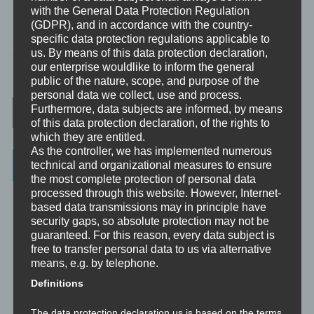
with the General Data Protection Regulation
(GDPR), and in accordance with the country-
specific data protection regulations applicable to
MINIVIDEO
us. By means of this data protection declaration,
our enterprise wouldlike to inform the general
TAGGED
90SEK
,
INDUKTION
public of the nature, scope, and purpose of the
personal data we collect, use and process.
Post navigation
Furthermore, data subjects are informed, by means
of this data protection declaration, of the rights to
which they are entitled.
As the controller, we has implemented numerous
Categories
technical and organizational measures to ensure
the most complete protection of personal data
processed through this website. However, Internet-
Unbewusst und Bewusst
based data transmissions may in principle have
security gaps, so absolute protection may not be
Verhaltenspsychologie
guaranteed. For this reason, every data subject is
Analytische Psychologie
free to transfer personal data to us via alternative
means, e.g. by telephone.
Bewusstheit
Definitions
Mini-Meditationen
The data protection declaration us is based on the terms