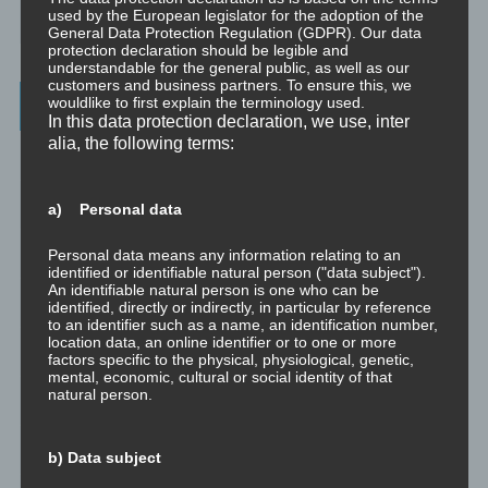
used by the European legislator for the adoption of the
Minivideo
General Data Protection Regulation (GDPR). Our data
protection declaration should be legible and
understandable for the general public, as well as our
customers and business partners. To ensure this, we
Latest Posts
wouldlike to first explain the terminology used.
In this data protection declaration, we use, inter
alia, the following terms:
Was ist NLP?
Wahrnehmung ist Projektion
a) Personal data
Der Schatten
Personal data means any information relating to an
identified or identifiable natural person ("data subject").
An identifiable natural person is one who can be
Trauma versus Signifikantes Emotionales Ereignis S.E.E.
identified, directly or indirectly, in particular by reference
to an identifier such as a name, an identification number,
location data, an online identifier or to one or more
Dissoziation aus NLP-Sicht
factors specific to the physical, physiological, genetic,
mental, economic, cultural or social identity of that
natural person.
Dissoziation aus psychologischer Sicht
Abgespaltene Teile im Unbewussten
b) Data subject