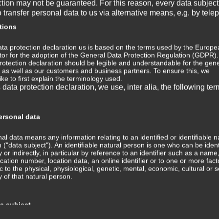
e sie kommen, in genau der Formulierung. Dann lasse sie
ction may not be guaranteed. For this reason, every data subject
o transfer personal data to us via alternative means, e.g. by tele
ation ein, indem du einfach wieder beginnst deine
Ja
ar Minuten Zeit dafür.
tions
Au
ta protection declaration us is based on the terms used by the Europe
ator for the adoption of the General Data Protection Regulation (GDPR)
Ju
rotection declaration should be legible and understandable for the gene
Lernerfahrungen, wie in einem früheren Video hier
, as well as our customers and business partners. To ensure this, we
ike to first explain the terminology used.
Ma
s data protection declaration, we use, inter alia, the following ter
mbolen die kollektiven Bedeutungen in den
estimme daraus deine persönliche Bedeutung, wie in
Ja
.
rsonal data
De
utine. Wiederhole es über den Tag verteilt, so oft du
al data means any information relating to an identified or identifiable n
 ("data subject"). An identifiable natural person is one who can be ident
droutine, bevor du zu Bett gehst zumindest ein zweites
No
ly or indirectly, in particular by reference to an identifier such as a name
n an zumindest fünf aufeinander folgenden Tagen.
fication number, location data, an online identifier or to one or more fact
ic to the physical, physiological, genetic, mental, economic, cultural or s
Au
ty of that natural person.
Ju
MINIVIDEO
ta subject
Fe