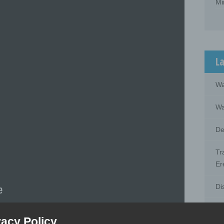
Mi
La
Wa
Wa
De
Tr
Er
Di
Di
vacy Policy