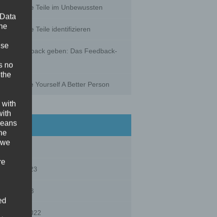
gespaltene Teile im Unbewussten
 Data
The
gespaltene Teile identifizieren
ise
chtig Feedback geben: Das Feedback-
ndwich
s no
 the
w To Make Yourself A Better Person
 with
with
rchives
 means
the
 we
ly 2023
re
bruary 2023
nuary 2023
ed
vember 2022