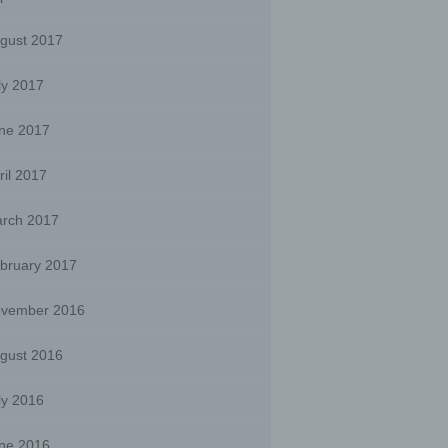
sts,
gust 2017
ly 2017
he
ne 2017
he use
that
ril 2017
son.
rch 2017
bruary 2017
person,
ermines
vember 2016
oses
, the
on or
gust 2016
ly 2016
ne 2016