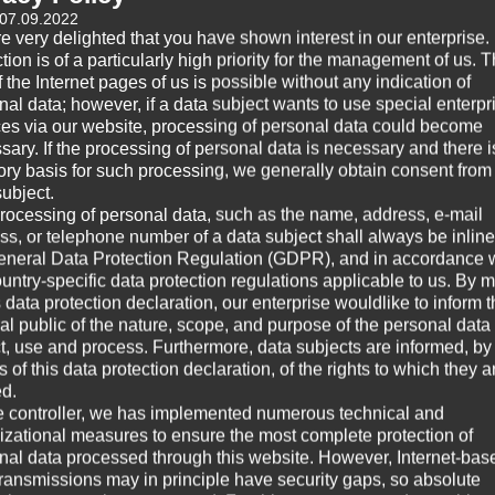
motion.
Ab
 07.09.2022
e very delighted that you have shown interest in our enterprise.
erstehens der Emotion und des Reflektierens der Emotion
tion is of a particularly high priority for the management of us. 
Ab
 the Internet pages of us is possible without any indication of
 no such thing as a free meal.”
nal data; however, if a data subject wants to use special enterpr
Ri
ces via our website, processing of personal data could become
, kostet dich etwas an einer anderen, meist
Sa
sary. If the processing of personal data is necessary and there i
 mit dir selbst und erledige die Aufgabe wie hier
tory basis for such processing, we generally obtain consent from
subject.
Ho
rocessing of personal data, such as the name, address, e-mail
ss, or telephone number of a data subject shall always be inline
eneral Data Protection Regulation (GDPR), and in accordance 
 eigene Videos.
A
ountry-specific data protection regulations applicable to us. By
s data protection declaration, our enterprise wouldlike to inform 
erlauben mir, frei von all dieser Emotion zu sein? Was
al public of the nature, scope, and purpose of the personal data
tzt gehen zu lassen?”
Ju
ct, use and process. Furthermore, data subjects are informed, by
of this data protection declaration, of the rights to which they a
temzüge, Fokus im unteren Bauchbereich. Achte auf
Fe
ed.
zur Frage gehen, achte nur auf deine Atmung.
e controller, we has implemented numerous technical and
itation, zähle deine Atemzüge. Wenn Gedanken,
izational measures to ensure the most complete protection of
Ja
asse sie erst mal ein oder zwei Atemzüge lang zu.
nal data processed through this website. However, Internet-bas
e wesentliche Gedanken, Emotionen oder Symbole
transmissions may in principle have security gaps, so absolute
No