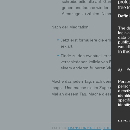
schreibe bitte alle auf. Ganz so, wi
prote
free t
gehen und tauche wieder in die Medit
Atemzüge zu zählen. Nimm dir ein pa
Defini
Nach der Meditation:
The da
legisl
data p
Jetzt erst formuliere die erhaltenen 
public
erklärt.
wouldl
In thi
Finde zu den eventuell erhaltenen Sy
verschiedenen kollektiven Ebenen. B
einem anderen früheren Video erklärt
a) Pe
Mache das jeden Tag, nach deiner Morgenro
Person
person
magst. Und mache sie im Zuge deiner Aben
direct
Mal an diesem Tag. Mache diese Meditatio
identi
specif
identi
b) Da
TAGGED
TRANSFORMATION
,
150SEK