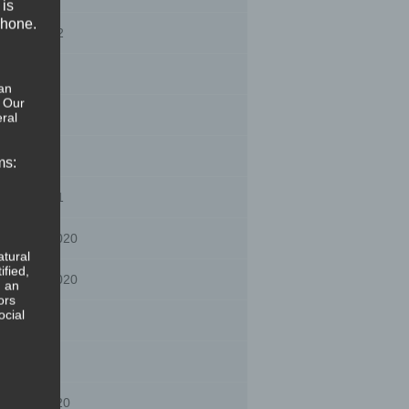
 is
phone.
nuary 2022
gust 2021
an
. Our
ly 2021
ral
y 2021
ms:
nuary 2021
cember 2020
atural
ified,
vember 2020
, an
ors
ocial
gust 2020
ly 2020
bruary 2020