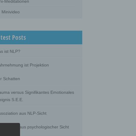
ni-Meditationen
Minivideo
test Posts
s ist NLP?
hrnehmung ist Projektion
r Schatten
auma versus Signifikantes Emotionales
eignis S.E.E.
ssoziation aus NLP-Sicht
ssoziation aus psychologischer Sicht