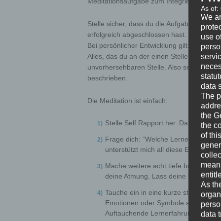
Meditationsaufgabe zum Integrieren der E
As of:
We ar
Stelle sicher, dass du die Aufgaben des V
protec
erfolgreich abgeschlossen hast.
use of
Bei persönlicher Entwicklung gilt: “There is
perso
servi
Alles, das du an der einen Stelle einsparst
neces
unvorhersehbaren Stelle. Also sei aufrichtig
statu
beschrieben.
data 
The p
Die Meditation ist einfach:
addre
the G
Stelle Self Rapport her. Dazu gibt es
the c
of thi
Frage dich: “Welche Lernerfahrungen 
gener
unterstützt mich all diese Emotion je
colle
means 
Mache weitere acht tiefe bewusste A
entitl
deine Atmung. Lass deine Gedanken 
As th
Tauche ein in eine kurze stille Med
organ
Emotionen oder Symbole auftauchen l
perso
Auftauchende Lernerfahrungen sowi
data 