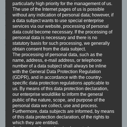
dass das eigene Ego um so viel wichtiger ist, als selbst enge
particularly high priority for the management of us.
soziale Kontakte es sind. Diese Form der Wertlosigkeit anderer
The use of the Internet pages of us is possible
geht so weit, dass eventuell vorhandene Empathie vollständig
without any indication of personal data; however, if
ausgeschaltet wird: Andere haben den Zweck zu erfüllen, der
a data subject wants to use special enterprise
von ihnen erwartet wird. Und sie werden mit den Mitteln der Wahl
services via our website, processing of personal
data could become necessary. If the processing of
(siehe u.a.
Alltagsmissbrauch: Gaslighting
und
personal data is necessary and there is no
Alltagsmissbrauch: Stonewalling
) rücksichtslos dazu gebracht,
statutory basis for such processing, we generally
diesen Zweck zu erfüllen.
obtain consent from the data subject.
The processing of personal data, such as the
Die Unterschiede
name, address, e-mail address, or telephone
number of a data subject shall always be inline
Die drei Typen unterscheiden sich vor allem in ihrer Motivation.
with the General Data Protection Regulation
(GDPR), and in accordance with the country-
Dem Narzissten geht es um Bewunderung, der Machiavellist will
specific data protection regulations applicable to
seine Ziele erreichen und dem Psychopathen geht es um die
us. By means of this data protection declaration,
Handlung selbst.
our enterprise wouldlike to inform the general
public of the nature, scope, and purpose of the
Lasst uns mal folgendes in den Raum stellen: es scheint um
personal data we collect, use and process.
Anerkennung (Bewunderung), um Belohnung (Zielerreichung)
Furthermore, data subjects are informed, by means
und um einen Kick (Handlung) zu gehen.
of this data protection declaration, of the rights to
Grundbedürfnisse, die wir alle haben. Jedoch in der dunkle
which they are entitled.