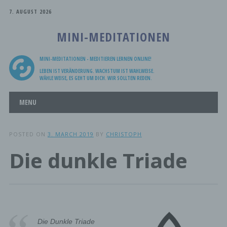
7. AUGUST 2026
MINI-MEDITATIONEN
MINI-MEDITATIONEN - MEDITIEREN LERNEN ONLINE!
LEBEN IST VERÄNDERUNG. WACHSTUM IST WAHLWEISE.
WÄHLE WEISE, ES GEHT UM DICH. WIR SOLLTEN REDEN.
Main menu
Skip
MENU
to
content
POSTED ON
3. MARCH 2019
BY
CHRISTOPH
Die dunkle Triade
Die Dunkle Triade