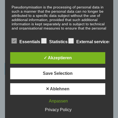
Pseudonymisation is the processing of personal data in
Verhaltenspsychologie
such a manner that the personal data can no longer be
attributed to a specific data subject without the use of
Analytische Psychologie
additional information, provided that such additional
information is kept separately and is subject to technical
Bewusstheit
and organisational measures to ensure that the personal
data are not attributed to an identified or identifiable
natural person.
Mini-Meditationen
Essentials
Statistics
External services
Minivideo
g) Controller or controller responsible for the
processing
✓ Akzeptieren
Controller or controller responsible for the processing is
Latest Posts
the natural or legal person, public authority, agency or
Save Selection
other body which, alone or jointly with others, determines
the purposes and means of the processing of personal
Was ist NLP?
data; where the purposes and means of such processing
are determined by Union or Member State law, the
✕ Ablehnen
controller or the specific criteria for its nomination may
Wahrnehmung ist Projektion
be provided for by Union or Member State law.
Anpassen
Der Schatten
Privacy Policy
h) Processor
Trauma versus Signifikantes Emotionales Ereignis S.E.E.