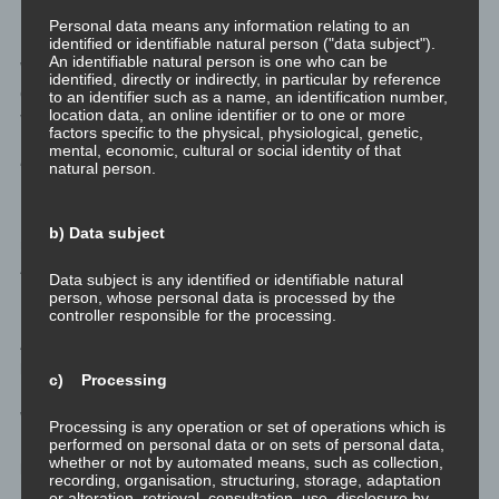
Umgangsstrategien
Personal data means any information relating to an
identified or identifiable natural person ("data subject").
An identifiable natural person is one who can be
Wie sollen jetzt Opfer von Personen die ein, zwei oder alle drei
identified, directly or indirectly, in particular by reference
der Aspekte der dunklen Triade in sich beheimaten, sich
to an identifier such as a name, an identification number,
location data, an online identifier or to one or more
verhalten?
factors specific to the physical, physiological, genetic,
mental, economic, cultural or social identity of that
natural person.
“
Ein Ergbnis, das ohne Empathie nie erreicht werden wird…
“
Das legt die Schlussfolgerung nahe, dass die gesetzte
b) Data subject
narzisstische oder machiavellistische oder psychopathische
Aktion wiederholt werden muss. Und zwar in gesteigertem
Data subject is any identified or identifiable natural
Rahmen, um zu besserem Erfolg zu führen.
person, whose personal data is processed by the
controller responsible for the processing.
Auf “Besserung” des Täters zu hoffen, oder auf eine Phase, die
bald vorüber ist, ist eine hoffnungslose Hoffnung. Der Mangel an
c) Processing
Empathie – an Mitgefühl mit dem Opfer – verhindert jeglichen
Wunsch nach Veränderung seitens des Täters.
Processing is any operation or set of operations which is
performed on personal data or on sets of personal data,
whether or not by automated means, such as collection,
Es gibt also genau eine Umgangsstrategie
mit Narzissten,
recording, organisation, structuring, storage, adaptation
Machiavellisten, Psychopathen und allen Mischformen daraus:
or alteration, retrieval, consultation, use, disclosure by