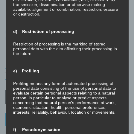
transmission, dissemination or otherwise making
Sie sind vollständig aus dem Leben zu verbannen. Zu 100%.
available, alignment or combination, restriction, erasure
Kein Kontakt, kein Treffen, kein Gespräch, kein Social Media.
or destruction.
Nichts.
d) Restriction of processing
Lösche sie aus deinem Leben. Oder bleibe Opfer. Dein
Leben. Deine Wahl.
Restriction of processing is the marking of stored
personal data with the aim oflimiting their processing in
the future.
PSYCHOLOGIE
e) Profiling
TAGGED
OPFER
,
TÄTER
,
MANIPULATION
,
SCHATTEN
,
MISSBRAUCH
Profiling means any form of automated processing of
personal data consisting of the use of personal data to
Post navigation
evaluate certain personal aspects relating to a natural
person, in particular to analyse or predict aspects
concerning that natural person's performance at work,
economic situation, health, personal preferences,
interests, reliability, behaviour, location or movements.
Categories
f) Pseudonymisation
Unbewusst und Bewusst