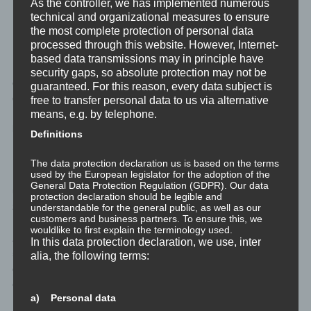
Triade in krankhafter Ausprägung.
As the controller, we has implemented numerous
technical and organizational measures to ensure
the most complete protection of personal data
Der Verbund
processed through this website. However, Internet-
based data transmissions may in principle have
Im Grundprinzip –
die anderen haben ihren Zweck zu
security gaps, so absolute protection may not be
erfüllen, egal was es sie(!) kostet
– sind die drei Aspekte der
guaranteed. For this reason, every data subject is
dunklen Triade sehr sehr ähnlich. Auch die völlige Absenz von
free to transfer personal data to us via alternative
Empahie, beziehungsweise die Fähigkeit Empathie selektiv
means, e.g. by telephone.
komplett abzuschalten, verbindet die dunkle Triade.
Definitions
Die Unterschiede sind marginal, und im Grundprinzip nur in der
The data protection declaration us is based on the terms
used by the European legislator for the adoption of the
Motivation für das Verhalten zu finden: Anerkennung, Belohnung
General Data Protection Regulation (GDPR). Our data
und der Kick. Wenn wir jetzt mal von einem Adrenalin-Kick wie
protection declaration should be legible and
zum Beispiel beim Bungee-Jumping absehen:
understandable for the general public, as well as our
customers and business partners. To ensure this, we
wouldlike to first explain the terminology used.
Anerkennung, Belohnung und Kick, das sind drei Dinge, die
In this data protection declaration, we use, inter
soziale Bestätigung von außen erfordern, um im
alia, the following terms:
gewünschten Ergebnis zu resultieren. Ein Ergbnis, das
ohne Empathie daher nie erreicht werden wird.
a) Personal data