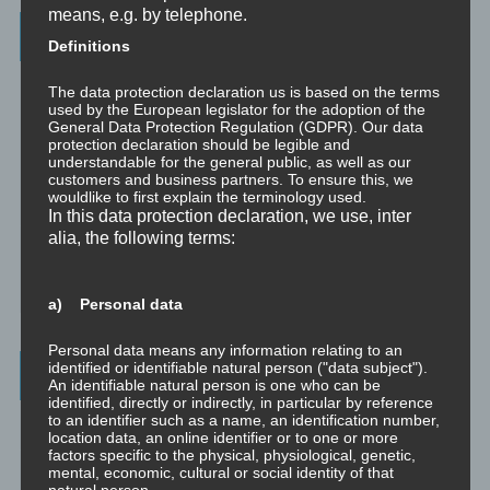
means, e.g. by telephone.
Categories
Definitions
Unbewusst und Bewusst
The data protection declaration us is based on the terms
used by the European legislator for the adoption of the
Verhaltenspsychologie
General Data Protection Regulation (GDPR). Our data
protection declaration should be legible and
understandable for the general public, as well as our
Analytische Psychologie
customers and business partners. To ensure this, we
wouldlike to first explain the terminology used.
Bewusstheit
In this data protection declaration, we use, inter
alia, the following terms:
Mini-Meditationen
Minivideo
a) Personal data
Personal data means any information relating to an
identified or identifiable natural person ("data subject").
Latest Posts
An identifiable natural person is one who can be
identified, directly or indirectly, in particular by reference
to an identifier such as a name, an identification number,
Was ist NLP?
location data, an online identifier or to one or more
factors specific to the physical, physiological, genetic,
mental, economic, cultural or social identity of that
Wahrnehmung ist Projektion
natural person.