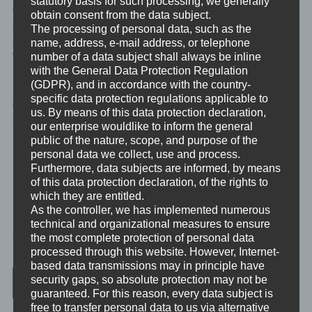
statutory basis for such processing, we generally
von S.E.E. nun diese “nicht diagnostizierbare” Sicht der Dinge,
obtain consent from the data subject.
so liegt kein Befund vor, die Person ist gesund. Es dürfen also
The processing of personal data, such as the
auch zum Beispiel NLP’ler hier mit ihren Methoden und
name, address, e-mail address, or telephone
number of a data subject shall always be inline
Werkzeugen die Gesundheitspflege betreiben.
with the General Data Protection Regulation
(GDPR), and in accordance with the country-
Im Zweifelsfall: Frag deinen Arzt oder Psychotherapeuten. Wie
specific data protection regulations applicable to
der Hausarzt jetzt die feine Unterscheidung treffen kann ob es
us. By means of this data protection declaration,
sich um ein Trauma handelt, oder nicht: das weiß ich nicht. Aber
our enterprise wouldlike to inform the general
rechtlich darf er es in Österreich.
public of the nature, scope, and purpose of the
personal data we collect, use and process.
Systemkritik Ende. Live long and prosper.
Furthermore, data subjects are informed, by means
of this data protection declaration, of the rights to
which they are entitled.
As the controller, we has implemented numerous
technical and organizational measures to ensure
ALLGEMEINES
the most complete protection of personal data
processed through this website. However, Internet-
based data transmissions may in principle have
Post navigation
security gaps, so absolute protection may not be
guaranteed. For this reason, every data subject is
free to transfer personal data to us via alternative