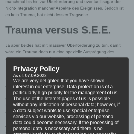
manchmal bis hin zur Überforderung und eventuell sogar der
Nicht-Integration mancher Aspekte des Ereignisses. Jedoch ist
es kein Trauma, hat nicht dessen Tragweite.
Trauma versus S.E.E.
Ja aber beides hat mit massiver Überforderung zu tun, damit
wäre ein Trauma doch nur eine spezielle Ausprägung des
allgemeiner gefassten Begriffes der signifikanten emotionalen
Ereignisse.
Privacy Policy
As of: 07.09.2022
Im Grunde stimmt das. Die ausschließende Unterscheidung
We are very delighted that you have shown
zwischen Trauma und S.E.E. hat – zumindest in Österreich – den
interest in our enterprise. Data protection is of a
Sinn, dass die Arbeit mit echten, schwerwiegenden Traumata
particularly high priority for the management of us.
The use of the Internet pages of us is possible
den Spezialisten vorbehalten ist. Psychotherapeuten und andere
without any indication of personal data; however, if
medizinisch fundiert Ausgebildete sind es, die diese Fälle
a data subject wants to use special enterprise
angehen dürfen.
services via our website, processing of personal
data could become necessary. If the processing of
Andere dürfen in Österreich nur an gesunden Personen
personal data is necessary and there is no
arbeiten, also keine Therapiearbeit verrichten. Ist die Definition