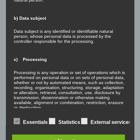
Der Schatten
b) Data subject
Trauma versus Signifikantes Emotionales Ereignis S.E.E.
Data subject is any identified or identifiable natural
person, whose personal data is processed by the
Dissoziation aus NLP-Sicht
controller responsible for the processing.
Dissoziation aus psychologischer Sicht
c) Processing
Abgespaltene Teile im Unbewussten
Processing is any operation or set of operations which is
performed on personal data or on sets of personal data,
Abgespaltene Teile identifizieren
whether or not by automated means, such as collection,
recording, organisation, structuring, storage, adaptation
or alteration, retrieval, consultation, use, disclosure by
Richtig Feedback geben: Das Feedback-Sandwich
transmission, dissemination or otherwise making
available, alignment or combination, restriction, erasure
or destruction.
How To Make Yourself A Better Person
Essentials
Statistics
External services
d) Restriction of processing
Archives
Restriction of processing is the marking of stored