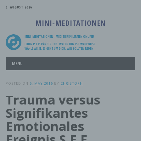
6. AUGUST 2026
MINI-MEDITATIONEN
MINI-MEDITATIONEN - MEDITIEREN LERNEN ONLINE!
LEBEN IST VERÄNDERUNG. WACHSTUM IST WAHLWEISE.
WÄHLE WEISE, ES GEHT UM DICH. WIR SOLLTEN REDEN.
Main menu
Skip
MENU
to
content
POSTED ON
6. MAY 2016
BY
CHRISTOPH
Trauma versus
Signifikantes
Emotionales
Ereignis S.E.E.