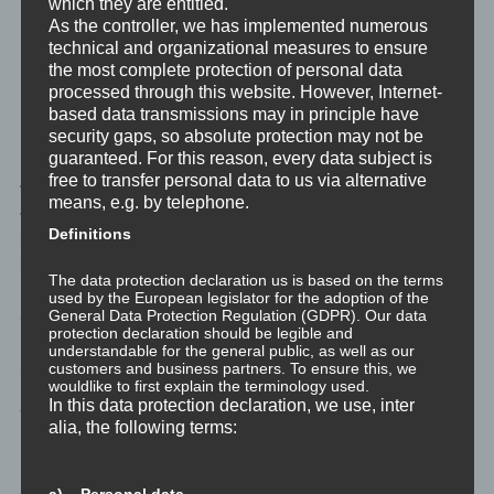
which they are entitled.
unentbehrlich. Der Gegenbegriff zur
As the controller, we has implemented numerous
technical and organizational measures to ensure
Selbstwahrnehmung ist die Fremdwahrnehmung,
the most complete protection of personal data
also die Wahrnehmung einer Person durch
processed through this website. However, Internet-
Andere.
based data transmissions may in principle have
security gaps, so absolute protection may not be
— aus
Selbstwahrnehmung
auf Wikipedia
guaranteed. For this reason, every data subject is
free to transfer personal data to us via alternative
Wie ich mich selbst wahrnehme ist somit grundlegend
means, e.g. by telephone.
verschieden davon, wie mich jemand anderes wahrnimmt. Was
Definitions
keine Überraschung ist, da ja alle Wahrnehmung nur Projektion
ist.
The data protection declaration us is based on the terms
used by the European legislator for the adoption of the
Selbstreflexion
General Data Protection Regulation (GDPR). Our data
protection declaration should be legible and
understandable for the general public, as well as our
Selbstreflexion ist das neutrale, objektive Wahrnehmen und
customers and business partners. To ensure this, we
wouldlike to first explain the terminology used.
Nachdenken über das eigene Ego, das eigene Tun und Nicht-
In this data protection declaration, we use, inter
Tun, das eigenen Denken und Nicht-Denken, das eigene
alia, the following terms:
Reflektieren und Nicht-Reflektieren.
Über sich selbst nachzudenken, um in diesem Zuge die
a) Personal data