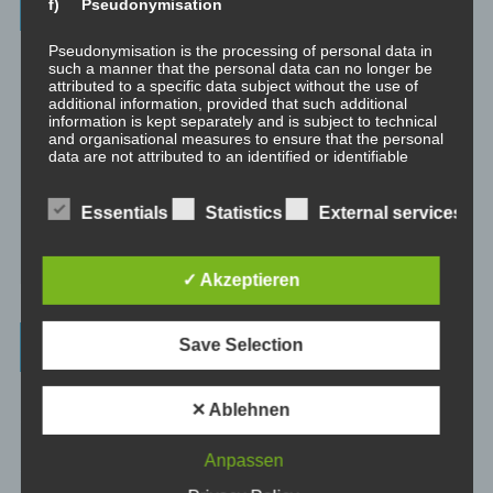
Categories
f) Pseudonymisation
Pseudonymisation is the processing of personal data in
Unbewusst und Bewusst
such a manner that the personal data can no longer be
attributed to a specific data subject without the use of
Verhaltenspsychologie
additional information, provided that such additional
information is kept separately and is subject to technical
Analytische Psychologie
and organisational measures to ensure that the personal
data are not attributed to an identified or identifiable
Bewusstheit
natural person.
Essentials
Statistics
External services
Mini-Meditationen
g) Controller or controller responsible for the
processing
Minivideo
✓ Akzeptieren
Controller or controller responsible for the processing is
the natural or legal person, public authority, agency or
other body which, alone or jointly with others, determines
Latest Posts
Save Selection
the purposes and means of the processing of personal
data; where the purposes and means of such processing
are determined by Union or Member State law, the
Was ist NLP?
controller or the specific criteria for its nomination may
✕ Ablehnen
be provided for by Union or Member State law.
Wahrnehmung ist Projektion
Anpassen
h) Processor