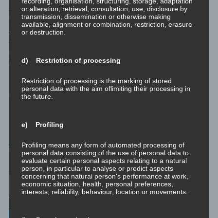
recording, organisation, structuring, storage, adaptation
or alteration, retrieval, consultation, use, disclosure by
Selbstreflexion ist also das Positionieren des Selbst in
transmission, dissemination or otherwise making
Bezug auf die eigene Umwelt, sowohl Ist- als auch Wunsch-
available, alignment or combination, restriction, erasure
Zustand. Selbstverantwortung und Achtsamkeit sind die
or destruction.
Schlüssel dazu. Egozentrik unterbindet das wertfreie
Erfassen der eigenen Umwelt, ist also quasi der
d) Restriction of processing
Gegenschlüssel zur Selbstreflexion.
Restriction of processing is the marking of stored
Damit ist das Thema erst mal gestartet, jedoch bei weitem noch
personal data with the aim oflimiting their processing in
nicht ausführlich behandelt.
To be continued…
the future.
e) Profiling
ACHTSAMKEIT
Profiling means any form of automated processing of
personal data consisting of the use of personal data to
TAGGED
REFLEXION
evaluate certain personal aspects relating to a natural
person, in particular to analyse or predict aspects
Post navigation
concerning that natural person's performance at work,
economic situation, health, personal preferences,
interests, reliability, behaviour, location or movements.