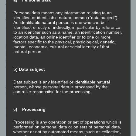
Verantwortung bei anderen oder bei den Umständen zu suchen,
oder sich selbst zu gefallen als der große Denker, der sich nicht
Personal data means any information relating to an
identified or identifiable natural person ("data subject").
davor scheut, sich selbst zu hinterfragen: das alles hat mit
An identifiable natural person is one who can be
Selbstreflexion wenig zu tun.
identified, directly or indirectly, in particular by reference
to an identifier such as a name, an identification number,
location data, an online identifier or to one or more
Ich denke also darüber nach, wie ich auf Ereignisse reagiert
factors specific to the physical, physiological, genetic,
habe, was mich wie reagieren hat lassen. Wie ich anders hätte
mental, economic, cultural or social identity of that
natural person.
reagieren können. Wie ich anders mit meiner Reaktion hätte
agieren können. Immer unter der Annahme, dass ich bereit bin
zu 100% die Verantwortung für mich zu übernehmen.
b) Data subject
Und ich gegebenenfalls die Verantwortung dafür übernehme,
Data subject is any identified or identifiable natural
person, whose personal data is processed by the
dass mir der Nimbus gefällt, jemand zu sein, der sich selbst
controller responsible for the processing.
reflektiert…
Selbstverantwortung übernehmen ist also einer der Schlüssel zur
c) Processing
Selbstreflexion. Annehmen, dass alles Wahrnehmung nur
Projektion ist, ist ein weiterer Schlüssel.
Processing is any operation or set of operations which is
performed on personal data or on sets of personal data,
whether or not by automated means, such as collection,
Ich fasse zusammen: