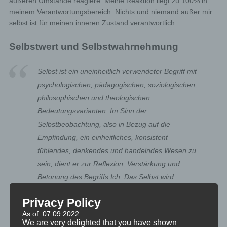
äußeren Umstände reagiere. Meine Reaktion liegt zu 100% in
meinem Verantwortungsbereich. Nichts und niemand außer mir
selbst ist für meinen inneren Zustand verantwortlich.
Selbstwert und Selbstwahrnehmung
Selbst ist ein uneinheitlich verwendeter Begriff mit
psychologischen, pädagogischen, soziologischen,
philosophischen und theologischen
Bedeutungsvarianten. Im Sinn der
Selbstbeobachtung, also in Bezug auf die
Empfindung, ein einheitliches, konsistent
fühlendes, denkendes und handelndes Wesen zu
sein, dient er zur Reflexion, Verstärkung und
Betonung des Begriffs Ich. Das Selbst wird
verwendet im Sinne des Zentrums der
Privacy Policy
Persönlichkeit.
As of: 07.09.2022
— aus
Selbst
auf Wikipedia
We are very delighted that you have shown