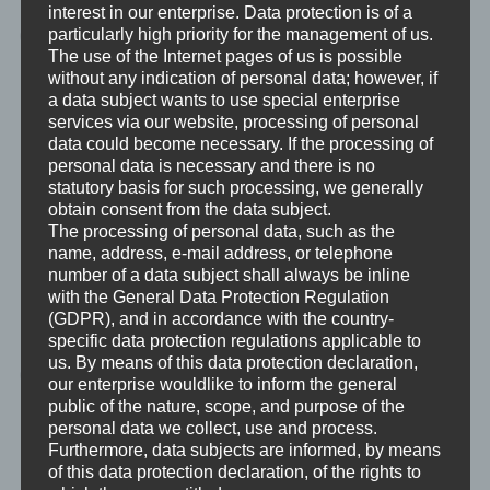
interest in our enterprise. Data protection is of a
Unter Selbstwert (auch: Selbstwertgefühl,
particularly high priority for the management of us.
The use of the Internet pages of us is possible
Selbstwertschätzung, Selbstachtung,
without any indication of personal data; however, if
Selbstvertrauen, oder unpräziser:
a data subject wants to use special enterprise
Selbstbewusstsein, Eigenwert, umgangssprachlich
services via our website, processing of personal
data could become necessary. If the processing of
auch Ego) versteht die Psychologie die
personal data is necessary and there is no
Bewertung, die man von sich selbst hat. Das kann
statutory basis for such processing, we generally
sich auf die Persönlichkeit und die Fähigkeiten des
obtain consent from the data subject.
The processing of personal data, such as the
Individuums, die Erinnerungen an die
name, address, e-mail address, or telephone
Vergangenheit und das Ich-Empfinden oder auf
number of a data subject shall always be inline
das Selbstempfinden beziehen.
with the General Data Protection Regulation
— aus
Selbstwert
auf Wikipedia
(GDPR), and in accordance with the country-
specific data protection regulations applicable to
us. By means of this data protection declaration,
Selbstwahrnehmung oder Eigenwahrnehmung ist
our enterprise wouldlike to inform the general
die Wahrnehmung des Selbst, der eigenen
public of the nature, scope, and purpose of the
personal data we collect, use and process.
Person. Sie ist zusammen mit der
Furthermore, data subjects are informed, by means
Selbstbeobachtung für die eigene
of this data protection declaration, of the rights to
Bewusstseinsbildung und das Selbstbewusstsein