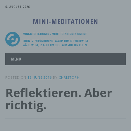
6. AUGUST 2026
MINI-MEDITATIONEN
MINI-MEDITATIONEN - MEDITIEREN LERNEN ONLINE!
LEBEN IST VERÄNDERUNG. WACHSTUM IST WAHLWEISE.
WÄHLE WEISE, ES GEHT UM DICH. WIR SOLLTEN REDEN.
Main menu
Skip
MENU
to
content
POSTED ON
16. JUNE 2016
BY
CHRISTOPH
Reflektieren. Aber
richtig.