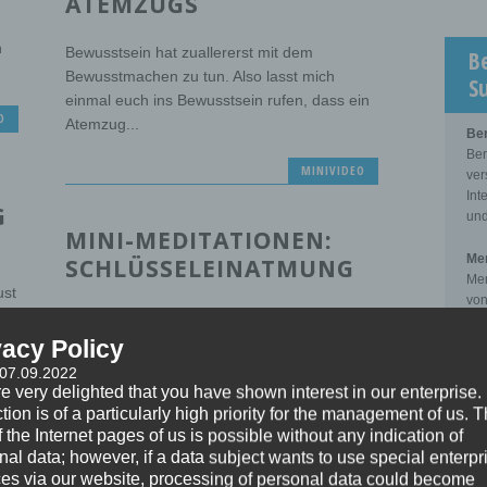
ATEMZUGS
n
Bewusstsein hat zuallererst mit dem
B
Bewusstmachen zu tun. Also lasst mich
S
einmal euch ins Bewusstsein rufen, dass ein
O
Atemzug...
Be
Ber
MINIVIDEO
ver
Int
G
und
MINI-MEDITATIONEN:
Men
SCHLÜSSELEINATMUNG
Men
ust
von
Setz dich entspannt mit geradem Rücken
zwi
hin. Lege jetzt eine Hand flach über deinen
Kli
vacy Policy
Nabel und die andere Hand...
 07.09.2022
Sup
e very delighted that you have shown interest in our enterprise.
Sup
O
MINIVIDEO
tion is of a particularly high priority for the management of us. 
der
 the Internet pages of us is possible without any indication of
pro
nal data; however, if a data subject wants to use special enterpr
zwi
MINI-MEDITATIONEN:
ces via our website, processing of personal data could become