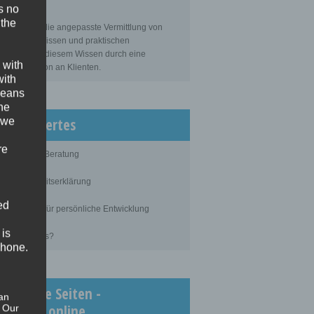
s no
sbildung
 the
bildung ist die angepasste Vermittlung von
gemeinem Wissen und praktischen
tigkeiten zu diesem Wissen durch eine
 with
ahrene Person an Klienten.
with
 means
the
issenswertes
 we
re
blauf einer Beratung
ertraulichkeitserklärung
ed
rundlagen für persönliche Entwicklung
 is
as kostet es?
phone.
chtigste Seiten -
an
inimedi.online
. Our