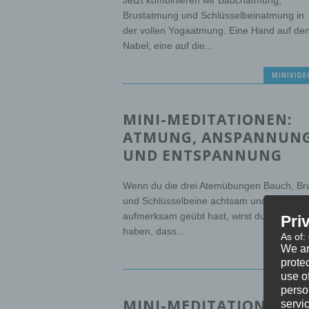
Jetzt kombinieren wir Bauchatmung,
Brustatmung und Schlüsselbeinatmung in
der vollen Yogaatmung. Eine Hand auf de
Nabel, eine auf die...
MINIVIDE
MINI-MEDITATIONEN:
ATMUNG, ANSPANNUN
UND ENTSPANNUNG
Wenn du die drei Atemübungen Bauch, Br
und Schlüsselbeine achtsam und
aufmerksam geübt hast, wirst du gefühlt
Pri
haben, dass...
As of:
We ar
MINIVIDE
protec
use of
perso
MINI-MEDITATIONEN:
servi