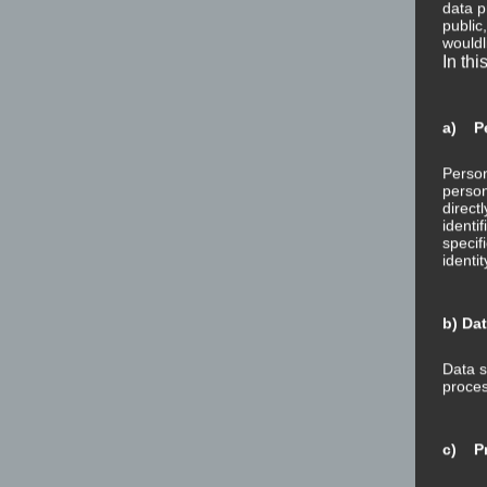
data p
public
wouldl
In thi
a) Pe
Person
person
direct
identi
specif
identi
b) Da
Data s
proces
c) Pr