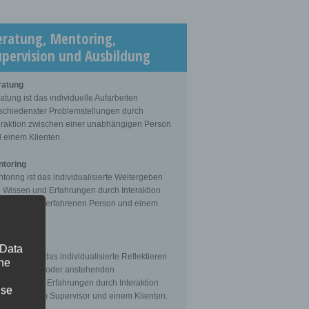
eratung, Mentoring,
upervision und Ausbildung
ratung
atung ist das individuelle Aufarbeiten
schiedenster Problemstellungen durch
eraktion zwischen einer unabhängigen Person
 einem Klienten.
toring
toring ist das individualisierte Weitergeben
 Wissen und Erfahrungen durch Interaktion
schen einer erfahrenen Person und einem
enten.
ervision
 Data
ervision ist das individualisierte Reflektieren
The
 gemachten oder anstehenden
fessionellen Erfahrungen durch Interaktion
ise
schen einem Supervisor und einem Klienten.