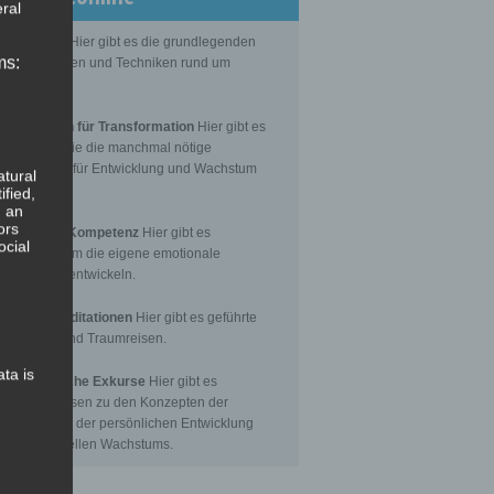
ral
Grundlagen
Hier gibt es die grundlegenden
ms:
senseinheiten und Techniken rund um
itation.
editationen für Transformation
Hier gibt es
itationen, die die manchmal nötige
nsformation für Entwicklung und Wachstum
atural
toßen.
ified,
, an
ors
Emotionale Kompetenz
Hier gibt es
ocial
itationen, um die eigene emotionale
petenz zu entwickeln.
eführte Meditationen
Hier gibt es geführte
itationen und Traumreisen.
ata is
hilosophische Exkurse
Hier gibt es
tergrundwissen zu den Konzepten der
nsformation, der persönlichen Entwicklung
 des spirituellen Wachstums.