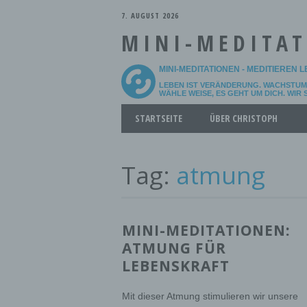
7. AUGUST 2026
MINI-MEDITA
MINI-MEDITATIONEN - MEDITIEREN 
LEBEN IST VERÄNDERUNG. WACHSTUM 
WÄHLE WEISE, ES GEHT UM DICH. WIR
Main menu
Skip
STARTSEITE
ÜBER CHRISTOPH
to
content
Tag:
atmung
MINI-MEDITATIONEN:
ATMUNG FÜR
LEBENSKRAFT
Mit dieser Atmung stimulieren wir unsere