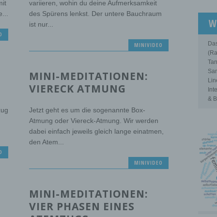
it
variieren, wohin du deine Aufmerksamkeit
...
des Spürens lenkst. Der untere Bauchraum
W
ist nur...
O
Das
MINIVIDEO
(Ra
Tan
Sam
MINI-MEDITATIONEN:
Lin
VIERECK ATMUNG
Int
& B
zug
Jetzt geht es um die sogenannte Box-
Atmung oder Viereck-Atmung. Wir werden
dabei einfach jeweils gleich lange einatmen,
den Atem...
O
MINIVIDEO
MINI-MEDITATIONEN:
VIER PHASEN EINES