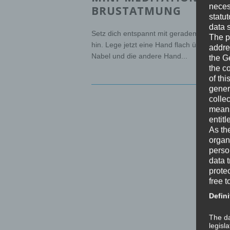
neces
BRUSTATMUNG
statu
data 
Setz dich entspannt mit geradem Rücken
The p
hin. Lege jetzt eine Hand flach über deine
addre
Nabel und die andere Hand...
the G
the c
MINIVIDE
of thi
gener
colle
means 
entitl
As th
organ
perso
data 
prote
free t
Defini
The da
legisl