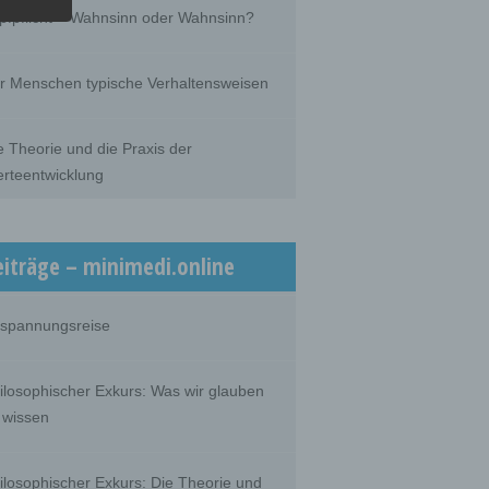
he
pfpflicht – Wahnsinn oder Wahnsinn?
he use
that
son.
r Menschen typische Verhaltensweisen
e Theorie und die Praxis der
rteentwicklung
person,
ermines
oses
, the
on or
eiträge – minimedi.online
spannungsreise
 which
ilosophischer Exkurs: Was wir glauben
 wissen
ilosophischer Exkurs: Die Theorie und