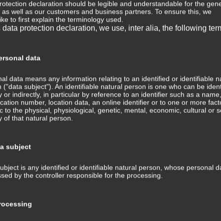
rotection declaration should be legible and understandable for the gene
, as well as our customers and business partners. To ensure this, we
⇒ 
ike to first explain the terminology used.
s data protection declaration, we use, inter alia, the following ter
Wis
Med
⇒ M
rsonal data
Med
Tra
al data means any information relating to an identified or identifiable n
ans
 ("data subject"). An identifiable natural person is one who can be ident
ly or indirectly, in particular by reference to an identifier such as a name
fication number, location data, an online identifier or to one or more fact
⇒ 
ic to the physical, physiological, genetic, mental, economic, cultural or s
Med
ty of that natural person.
Kom
⇒ G
ta subject
Med
ubject is any identified or identifiable natural person, whose personal d
⇒ P
sed by the controller responsible for the processing.
Hin
Tra
und
ocessing