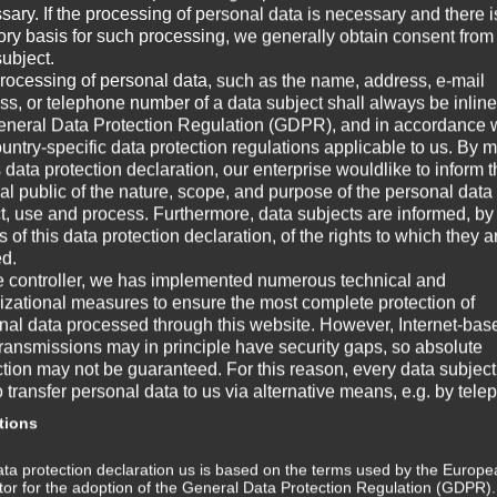
sary. If the processing of personal data is necessary and there i
BAUCHATMUNG
Au
tory basis for such processing, we generally obtain consent from
Aus
subject.
all
Setz dich entspannt mit geradem Rücken
rocessing of personal data, such as the name, address, e-mail
Fer
n
hin. Lege jetzt eine Hand flach über deinen
ss, or telephone number of a data subject shall always be inline
erf
Nabel und die andere Hand...
eneral Data Protection Regulation (GDPR), and in accordance 
ountry-specific data protection regulations applicable to us. By
O
MINIVIDEO
s data protection declaration, our enterprise wouldlike to inform 
W
al public of the nature, scope, and purpose of the personal data
ct, use and process. Furthermore, data subjects are informed, by
of this data protection declaration, of the rights to which they a
☞ A
ed.
1
2
Next ›
e controller, we has implemented numerous technical and
☞ V
izational measures to ensure the most complete protection of
nal data processed through this website. However, Internet-bas
☞ G
transmissions may in principle have security gaps, so absolute
ction may not be guaranteed. For this reason, every data subject
☞ W
o transfer personal data to us via alternative means, e.g. by tele
tions
Wi
ta protection declaration us is based on the terms used by the Europe
m
ator for the adoption of the General Data Protection Regulation (GDPR)