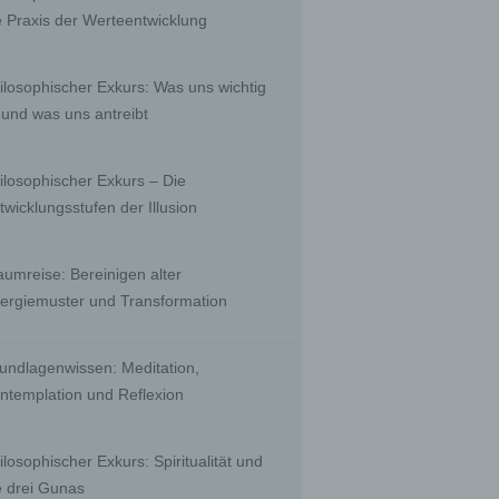
, to
e Praxis der Werteentwicklung
 public
nquiry
ients;
ilosophischer Exkurs: Was uns wichtig
e with
ing.
t und was uns antreibt
ilosophischer Exkurs – Die
twicklungsstufen der Illusion
r than
ority
aumreise: Bereinigen alter
ergiemuster und Transformation
biguous
undlagenwissen: Meditation,
by a
ntemplation und Reflexion
a
ilosophischer Exkurs: Spiritualität und
e drei Gunas