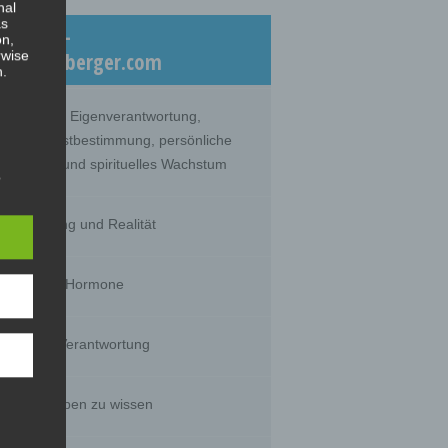
nal
as
eiträge –
on,
rwise
log.dicklberger.com
n.
nommene Eigenverantwortung,
lebte Selbstbestimmung, persönliche
twicklung und spirituelles Wachstum
s
hrnehmung und Realität
timität und Hormone
g of
tural
rson's
sts,
huld und Verantwortung
s wir glauben zu wissen