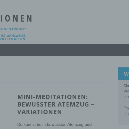
TIONEN
LERNEN ONLINE!
IST WAHLWEISE.
 SOLLTEN REDEN.
W
Chr
Per
MINI-MEDITATIONEN:
☞ w
BEWUSSTER ATEMZUG –
Psy
VARIATIONEN
☞ p
Du kannst beim bewussten Atemzug auch