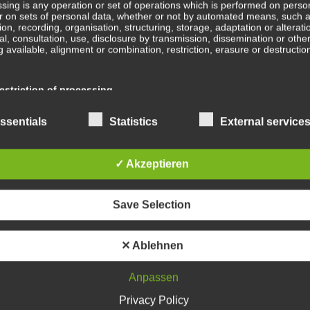
sing is any operation or set of operations which is performed on perso
r on sets of personal data, whether or not by automated means, such 
B
tion, recording, organisation, structuring, storage, adaptation or alterati
val, consultation, use, disclosure by transmission, dissemination or othe
b
 available, alignment or combination, restriction, erasure or destructio
Ge
striction of processing
ge
En
ction of processing is the marking of stored personal data with the aim
ssentials
Statistics
External service
ing their processing in the future.
Wa
✓ Akzeptieren
ofiling
In
ing means any form of automated processing of personal data consistin
Save Selection
e of personal data to evaluate certain personal aspects relating to a na
, in particular to analyse or predict aspects concerning that natural pe
mance at work, economic situation, health, personal preferences, intere
Sc
ility, behaviour, location or movements.
✕ Ablehnen
Anpassen
Wa
seudonymisation
Privacy Policy