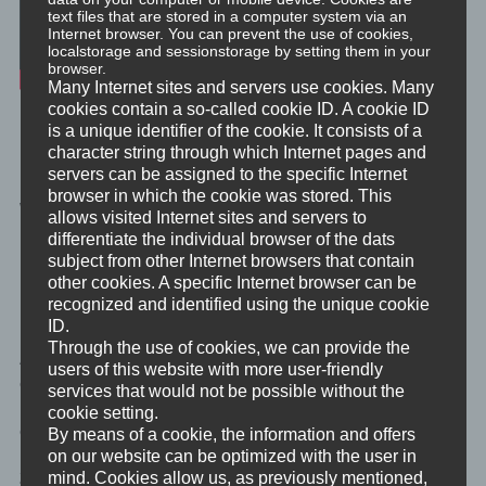
text files that are stored in a computer system via an
Internet browser. You can prevent the use of cookies,
localstorage and sessionstorage by setting them in your
browser.
Many Internet sites and servers use cookies. Many
cookies contain a so-called cookie ID. A cookie ID
is a unique identifier of the cookie. It consists of a
Hier erkläre ich noch mal kurz ganz umgangssprachlich und von
character string through which Internet pages and
Mensch zu Mensch was zu tun ist, um die Emotionen der
servers can be assigned to the specific Internet
Meditationsserie “Emotionale Kompetenz” gut, erfolgreich und
browser in which the cookie was stored. This
wie beschrieben zu erledigen.
allows visited Internet sites and servers to
differentiate the individual browser of the dats
Die Emotionen
subject from other Internet browsers that contain
other cookies. A specific Internet browser can be
recognized and identified using the unique cookie
1. Ärger
ID.
Through the use of cookies, we can provide the
Ärger ist eine spontane, innere, negativ-emotionale Reaktion auf
users of this website with more user-friendly
eine unangenehme oder unerwünschte Situation, Person oder
services that would not be possible without the
Erinnerung. Das, was Ärger hervorruft – das Ärgernis –, kann
cookie setting.
eine Frustration, etwa eine Kränkung sein.
By means of a cookie, the information and offers
on our website can be optimized with the user in
mind. Cookies allow us, as previously mentioned,
2. Traurigkeit