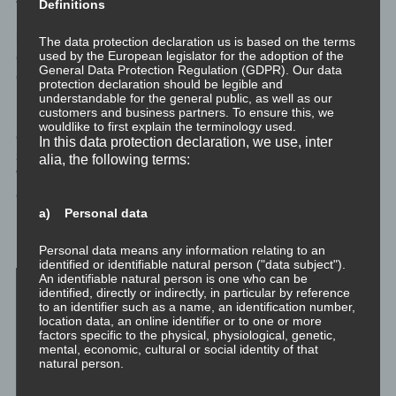
Definitions
Pause zwischen zwei Aufgabestellungen ist okay, eine Pause
innerhalb der aufeinanderfolgenden Tage jedoch nicht. Sei
The data protection declaration us is based on the terms
used by the European legislator for the adoption of the
ehrlich und diszipliniert mit dir selbst. Beginne gegebenenfalls
General Data Protection Regulation (GDPR). Our data
diese Aufgabe einfach erneut.
protection declaration should be legible and
understandable for the general public, as well as our
customers and business partners. To ensure this, we
Mit diesen Meditationen arbeiten wir mit dem Unbewussten und
wouldlike to first explain the terminology used.
daran, dass bewusster und unbewusster Verstand näher
In this data protection declaration, we use, inter
zusammenwachsen. Dabei laufen Prozesse, die sowohl
alia, the following terms:
Wiederholung also auch eine gewisse konsequente Dauer
erfordern.
a) Personal data
Emotionen kompetent transformieren
Personal data means any information relating to an
identified or identifiable natural person ("data subject").
An identifiable natural person is one who can be
identified, directly or indirectly, in particular by reference
to an identifier such as a name, an identification number,
location data, an online identifier or to one or more
factors specific to the physical, physiological, genetic,
mental, economic, cultural or social identity of that
natural person.