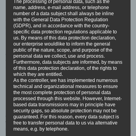
The processing of personal data, such as the
Leider verarbeiten wir unsere Emotionen in unserer westlichen
name, address, e-mail address, or telephone
number of a data subject shall always be inline
Kultur nicht mehr. Und damit bleiben oft alte Emotionen in
with the General Data Protection Regulation
unserer Neurologie und unserem Körper stecken und werden
(GDPR), and in accordance with the country-
zur unbewussten Dauerbelastung. Dabei haben sie dann schon
specific data protection regulations applicable to
lange keinen Zweck mehr.
us. By means of this data protection declaration,
our enterprise wouldlike to inform the general
Um kompetent mit aktuellen Emotionen umgehen zu können, ist
public of the nature, scope, and purpose of the
es somit eine unerlässlich wichtige Sache, den alten
personal data we collect, use and process.
feststeckenden Emotionen Verständnis und Erfüllung zu bringen
Furthermore, data subjects are informed, by means
und sie damit ein für alle Mal gehen zu lassen.
of this data protection declaration, of the rights to
which they are entitled.
As the controller, we has implemented numerous
Das machen wir in einer meditativen Selbstreflexion in der wir je
technical and organizational measures to ensure
Emotion den drei Schritten des Jnana Yoga folgen: Verstehen,
the most complete protection of personal data
Reflektieren und Integrieren.
processed through this website. However, Internet-
based data transmissions may in principle have
Dabei ist es wichtig, dass die Meditation für jeden Schritt des
security gaps, so absolute protection may not be
Jnana Yoga an mehreren aufeinanderfolgenden Tagen gemacht
guaranteed. For this reason, every data subject is
wird. Mittels eines Separators kannst du mehrere Emotionen am
free to transfer personal data to us via alternative
means, e.g. by telephone.
selben Tag machen, aber bitte schenke dir die Disziplin den
Ablauf innerhalb einer Emotion penibel genau einzuhalten. Eine