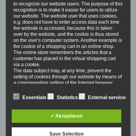
to recognize our website users. The purpose of this
recognition is to make it easier for users to utilize
Traurigkeit ist eine Emotion, die auf einem meist schicksalhaften
our website. The website user that uses cookies,
Ereignis gründet und eine tiefe Betroffenheit enthalten kann.
e.g. does not have to enter access data each time
Traurigkeit ist das allgemeine, lebhafte, wenn auch nicht durch
the website is accessed, because this is taken
eine bestimmte, im Augenblick eben vorhandene Ursache
over by the website, and the cookie is thus stored
erregte Schmerzgefühl.
on the user's computer system. Another example is
the cookie of a shopping cart in an online shop.
Traurigkeit ist zu unterscheiden von echter trauer nach z.B. dem
The online store remembers the articles that a
customer has placed in the virtual shopping cart
Verlust eines geliebten Menschen. Hier geht es um Traurigkeit,
via a cookie.
nicht um Trauerarbeit.
The data subject may, at any time, prevent the
setting of cookies through our website by means of
3. Angst
a corresponding setting of the Internet browser
used, and may thus permanently deny the setting
Angst ist das Gefühl einer Bedrohung und bezeichnet die
of cookies. Furthermore, already set cookies may
Essentials
Statistics
External services
Reaktion der Psyche auf eine gegenwärtige oder vorausgeahnte
be deleted at any time via an Internet browser or
Gefahr. Es wird zwischen der konkreten Angst vor etwas und der
other software programs. This is possible in all
abstrakten, diffusen Angst unterschieden.
popular Internet browsers. If the data subject
✓ Akzeptieren
deactivates the setting of cookies in the Internet
browser used, not all functions of our website may
4. Schuld
be entirely usable.
Save Selection