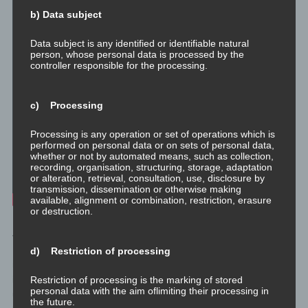
b) Data subject
Data subject is any identified or identifiable natural
person, whose personal data is processed by the
controller responsible for the processing.
c) Processing
Processing is any operation or set of operations which is
performed on personal data or on sets of personal data,
whether or not by automated means, such as collection,
recording, organisation, structuring, storage, adaptation
or alteration, retrieval, consultation, use, disclosure by
transmission, dissemination or otherwise making
available, alignment or combination, restriction, erasure
or destruction.
Jede Emotion hat einen sehr positiven Zweck. Auch negative
Emotionen haben einen ursprünglichen sehr positiven Zweck: Es
d) Restriction of processing
ist eine großartige Sache zum Beispiel Angst zu haben, wenn es
im Zimmer gerade brennt. Das fokussiert die Aufmerksamkeit
Restriction of processing is the marking of stored
personal data with the aim oflimiting their processing in
und versetzt den Körper in einen angespannten
the future.