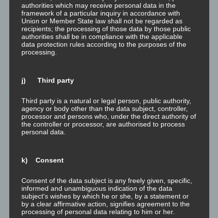
authorities which may receive personal data in the
zum Reflektieren
framework of a particular inquiry in accordance with
der Emotion. Stelle
Union or Member State law shall not be regarded as
recipients; the processing of those data by those public
sicher, dass du die
authorities shall be in compliance with the applicable
Aufgabe des
data protection rules according to the purposes of the
Verstehens der
processing.
Emotion erfolgreich
abgeschlossen
j) Third party
hast…
3. Integrieren
Third party is a natural or legal person, public authority,
agency or body other than the data subject, controller,
Meditationsaufgabe
processor and persons who, under the direct authority of
zum Integrieren der
the controller or processor, are authorised to process
Emotion. Stelle
personal data.
sicher, dass du die
Aufgaben des
k) Consent
Verstehens der
Emotion und des
Consent of the data subject is any freely given, specific,
Reflektierens der
informed and unambiguous indication of the data
Emotion erfolgreich
subject's wishes by which he or she, by a statement or
by a clear affirmative action, signifies agreement to the
abgeschlossen
processing of personal data relating to him or her.
hast…