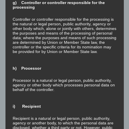
g) Controller or controller responsible for the
Meditationsaufgabe
processing
zum Verstehen der
Emotion. Bei
Controller or controller responsible for the processing is
persönlicher
the natural or legal person, public authority, agency or
other body which, alone or jointly with others, determines
Entwicklung gilt:
the purposes and means of the processing of personal
“There is no such
data; where the purposes and means of such processing
thing as a free
are determined by Union or Member State law, the
controller or the specific criteria for its nomination may
meal.”
be provided for by Union or Member State law.
Alles, das du an
der einen Stelle
einsparst, kostet
h) Processor
dich etwas an einer
anderen Stelle.
Processor is a natural or legal person, public authority,
agency or other body which processes personal data on
Also sei aufrichtig
behalf of the controller.
mit dir selbst, und
erledige die
Aufgabe wie hier
i) Recipient
beschrieben….
Recipient is a natural or legal person, public authority,
2. Reflektieren
agency or another body, to which the personal data are
Meditationsaufgabe
disclosed, whether a third party or not. However, public