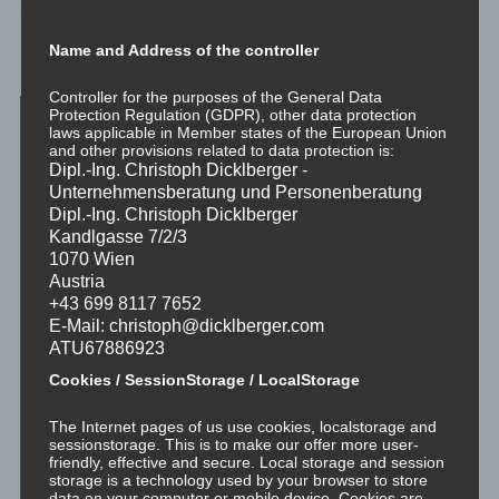
Name and Address of the controller
Emotionale Kompetenz – Was zu tun ist
Controller for the purposes of the General Data
Protection Regulation (GDPR), other data protection
laws applicable in Member states of the European Union
and other provisions related to data protection is:
Dipl.-Ing. Christoph Dicklberger -
Unternehmensberatung und Personenberatung
Dipl.-Ing. Christoph Dicklberger
Kandlgasse 7/2/3
1070 Wien
Austria
+43 699 8117 7652
E-Mail: christoph@dicklberger.com
ATU67886923
Cookies / SessionStorage / LocalStorage
The Internet pages of us use cookies, localstorage and
sessionstorage. This is to make our offer more user-
friendly, effective and secure. Local storage and session
storage is a technology used by your browser to store
data on your computer or mobile device. Cookies are