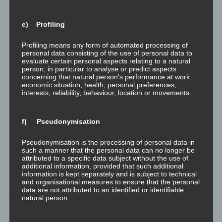
leistungsbereiten Zustand, in dem es leicht ist, vor dem Feuer zu
flüchten. Wenn der Mensch jedoch dann wieder in Sicherheit ist,
dann hat die Emotion ihren Zweck erfüllt und kann wieder gehen.
e) Profiling
Profiling means any form of automated processing of
Den ganzen Text zum Video findest du hier:
Meditationen für
personal data consisting of the use of personal data to
emotionale Kompetenz
evaluate certain personal aspects relating to a natural
person, in particular to analyse or predict aspects
concerning that natural person's performance at work,
Meditationen: Verstehen, Reflektieren,
economic situation, health, personal preferences,
Integrieren
interests, reliability, behaviour, location or movements.
In diesen drei Videos zum Verstehen, zum Reflektieren und zum
f) Pseudonymisation
Integrieren von noch nicht losgelassenen Emotionen sage ich
einfach: “die Emotion”. Ersetze das für dich durch die konkrete
Pseudonymisation is the processing of personal data in
Emotion aus der Liste unten, an der du der Reihe nach arbeiten
such a manner that the personal data can no longer be
attributed to a specific data subject without the use of
solltest.
additional information, provided that such additional
information is kept separately and is subject to technical
Den ganzen Text zu den Videos findest du hier:
Meditationen für
and organisational measures to ensure that the personal
data are not attributed to an identified or identifiable
emotionale Kompetenz
natural person.
1. Verstehen