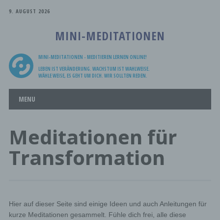
9. AUGUST 2026
MINI-MEDITATIONEN
MINI-MEDITATIONEN - MEDITIEREN LERNEN ONLINE!
LEBEN IST VERÄNDERUNG. WACHSTUM IST WAHLWEISE.
WÄHLE WEISE, ES GEHT UM DICH. WIR SOLLTEN REDEN.
Main menu
Skip
MENU
to
content
Meditationen für
Transformation
Hier auf dieser Seite sind einige Ideen und auch Anleitungen für
kurze Meditationen gesammelt. Fühle dich frei, alle diese