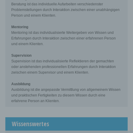
For comments, the Gravatar service from Auttomatic is
Beratung ist das individuelle Aufarbeiten verschiedenster
used. Gravatar matches your email address and maps -
Problemstellungen durch Interaktion zwischen einer unabhängigen
if you are registered - your avatar image next to the
Person und einem Klienten.
comment. If you are not registered, no image will be
displayed. It should be noted that all registered
Mentoring
WordPress users are automatically registered with
Gravatar. Details of Gravatar:
https://en.gravatar.com
Mentoring ist das individualisierte Weitergeben von Wissen und
Erfahrungen durch Interaktion zwischen einer erfahrenen Person
Routine erasure and blocking of personal data
und einem Klienten.
The data controller shall process and store the personal
Supervision
data of the data subject only for the period necessary to
Supervision ist das individualisierte Reflektieren der gemachten
achieve the purpose of storage, or as far as this is
oder anstehenden professionellen Erfahrungen durch Interaktion
granted by the European legislator or other legislators in
laws or regulations to which the controller is subject to.
zwischen einem Supervisor und einem Klienten.
If the storage purpose is not applicable, or if a
storage period prescribed by the European
Ausbildung
legislator or another competent legislator expires,
Ausbildung ist die angepasste Vermittlung von allgemeinem Wissen
the personal data are routinely blocked or erased
und praktischen Fertigkeiten zu diesem Wissen durch eine
in accordance with legal requirements.
erfahrene Person an Klienten.
Rights of the data subject
Wissenswertes