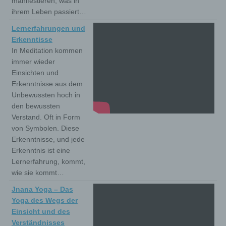
manifestieren, was in
ihrem Leben passiert…
Lernerfahrungen und
Erkenntisse
In Meditation kommen
immer wieder
Einsichten und
Erkenntnisse aus dem
Unbewussten hoch in
den bewussten
Verstand. Oft in Form
von Symbolen. Diese
Erkenntnisse, und jede
Erkenntnis ist eine
Lernerfahrung, kommt,
wie sie kommt…
Jnana Yoga – Das
Yoga des Wegs der
Einsicht und des
Verständnisses