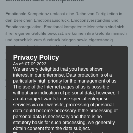
Emotionale Kompetenz umfasst eine Reihe von Fertigkeiten in
den Bereichen Emotionsausdruck, Emotionsverständnis und
Emotionsregulation. Emotional kompetente Menschen sind sich
ihrer eigenen Gefühle bewusst, sie können ihre Gefühle mimisch
und sprachlich zum Ausdruck bringen sowie eigenständig
regulieren. Sie können die Gefühle anderer Personen erkennen
und verstehen, und sie können sich im Umgang mit anderen
Privacy Policy
empathisch und prosozial verhalten.
As of: 07.09.2022
We are very delighted that you have shown
Emotionen entstehen, wenn unsere Werte erfüllt oder nicht erfüllt
interest in our enterprise. Data protection is of a
sind. Sie sind damit unsere Motivatoren um unsere Ziele zu
particularly high priority for the management of us.
erreichen und mehr davon zu kriegen. Somit haben alle
The use of the Internet pages of us is possible
without any indication of personal data; however, if
Emotionen, gute wie schlecht, ein sehr positives Ziel und damit
a data subject wants to use special enterprise
einen guten Grund zu existieren.
services via our website, processing of personal
data could become necessary. If the processing of
Nur dürfen Emotionen wieder abgebaut werden und derart
personal data is necessary and there is no
verschwinden, wenn ihr Zweck erfüllt ist und sie die nötige
statutory basis for such processing, we generally
Motivation gebracht haben.
obtain consent from the data subject.