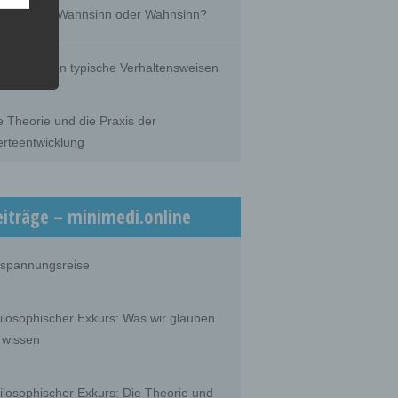
pfpflicht – Wahnsinn oder Wahnsinn?
he
he use
r Menschen typische Verhaltensweisen
that
son.
e Theorie und die Praxis der
rteentwicklung
person,
ermines
eiträge – minimedi.online
oses
, the
on or
spannungsreise
ilosophischer Exkurs: Was wir glauben
 wissen
 which
ilosophischer Exkurs: Die Theorie und