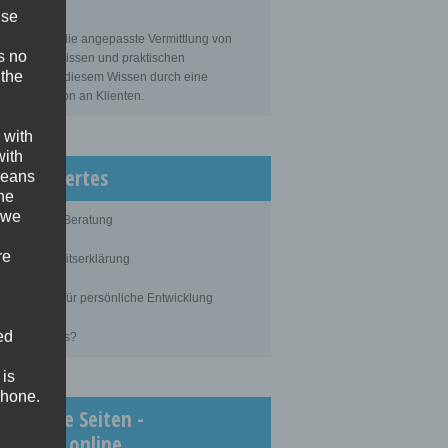
ise
sbildung
bildung ist die angepasste Vermittlung von
s no
gemeinem Wissen und praktischen
 the
tigkeiten zu diesem Wissen durch eine
ahrene Person an Klienten.
 with
with
issenswertes
 means
the
 we
blauf einer Beratung
re
ertraulichkeitserklärung
rundlagen für persönliche Entwicklung
ed
as kostet es?
 is
phone.
chtigste Seiten -
inimedi.online