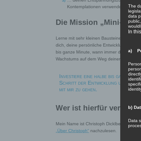
The da
Kontemplationen verwenden kannst.
legisl
data p
Die Mission „Mini-Medi
public
wouldl
In thi
Lerne mit sehr kleinen Bausteinen alles das 
dich, deine persönliche Entwicklung und de
a) Pe
bis ganze Minute, wann immer du Zeit hast
Wachstums auf dem Weg deiner Meditation
Person
person
direct
Investiere eine halbe bis ganze Min
identi
Schritt der Entwicklung und des 
specif
mit mir zu gehen.
identi
Wer ist hierfür verantwo
b) Da
Data s
Mein Name ist Christoph Dicklberger. Näher
proces
„Über Christoph“
nachzulesen.