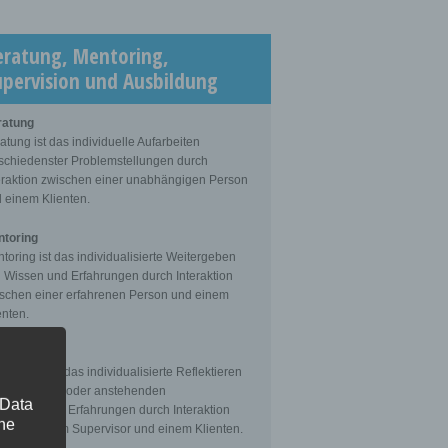
eratung, Mentoring,
upervision und Ausbildung
ratung
atung ist das individuelle Aufarbeiten
schiedenster Problemstellungen durch
eraktion zwischen einer unabhängigen Person
 einem Klienten.
toring
toring ist das individualisierte Weitergeben
 Wissen und Erfahrungen durch Interaktion
schen einer erfahrenen Person und einem
enten.
ervision
ervision ist das individualisierte Reflektieren
 gemachten oder anstehenden
 Data
fessionellen Erfahrungen durch Interaktion
The
schen einem Supervisor und einem Klienten.