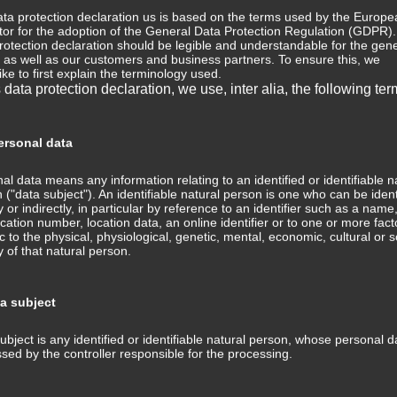
ta protection declaration us is based on the terms used by the Europe
ator for the adoption of the General Data Protection Regulation (GDPR)
⇒ 
rotection declaration should be legible and understandable for the gene
Wis
tation“
, as well as our customers and business partners. To ensure this, we
Med
ike to first explain the terminology used.
s data protection declaration, we use, inter alia, the following ter
⇒ M
wichtig ist, um schnell alle Vorteile der Meditation für
Med
in spirituelles Wachstum zu nützen. Investiere eine halbe
Tra
rsonal data
, um einen weiteren Schritt der Entwicklung und des
ans
spraxis mit mir zu gehen.
al data means any information relating to an identified or identifiable n
⇒ 
 ("data subject"). An identifiable natural person is one who can be ident
Med
ly or indirectly, in particular by reference to an identifier such as a name
ute, wann immer du Zeit hast, um einen weiteren
Kom
fication number, location data, an online identifier or to one or more fact
Wachstums auf dem Weg deiner Meditationspraxis
ic to the physical, physiological, genetic, mental, economic, cultural or s
ty of that natural person.
⇒ G
Med
rtlich?
ta subject
⇒ P
Hin
ubject is any identified or identifiable natural person, whose personal d
Tra
es zu meinem Profil und mir persönlich ist auf der Seite
sed by the controller responsible for the processing.
und