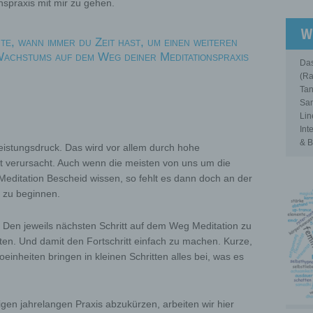
spraxis mit mir zu gehen.
W
ute, wann immer du Zeit hast, um einen weiteren
Wachstums auf dem Weg deiner Meditationspraxis
Das
(Ra
Tan
Sam
Lin
Int
& B
 Leistungsdruck. Das wird vor allem durch hohe
t verursacht. Auch wenn die meisten von uns um die
editation Bescheid wissen, so fehlt es dann doch an der
h zu beginnen.
r: Den jeweils nächsten Schritt auf dem Weg Meditation zu
iten. Und damit den Fortschritt einfach zu machen. Kurze,
inheiten bringen in kleinen Schritten alles bei, was es
en jahrelangen Praxis abzukürzen, arbeiten wir hier