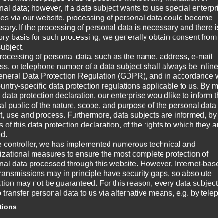
nal data; however, if a data subject wants to use special enterpr
Au
ces via our website, processing of personal data could become
Aus
sary. If the processing of personal data is necessary and there i
all
 hier zumindest teilweise zutrifft: Schick doch mal
tory basis for such processing, we generally obtain consent from
Fer
subject.
erf
rocessing of personal data, such as the name, address, e-mail
ss, or telephone number of a data subject shall always be inline
eneral Data Protection Regulation (GDPR), and in accordance 
W
ountry-specific data protection regulations applicable to us. By
 Videos unter anderem, wie du …
s data protection declaration, our enterprise wouldlike to inform 
al public of the nature, scope, and purpose of the personal data
☞ A
malem Aufwand vorbereitest, um jedes Mal eine
ct, use and process. Furthermore, data subjects are informed, by
 haben.
of this data protection declaration, of the rights to which they a
☞ V
ed.
und in Folge deine Emotionen und deinen Geist in
e controller, we has implemented numerous technical and
☞ G
gst.
izational measures to ensure the most complete protection of
nal data processed through this website. However, Internet-bas
☞ W
ven oder auch selbsthypnotischen
transmissions may in principle have security gaps, so absolute
ction may not be guaranteed. For this reason, every data subject
els des Einsatzes von (stimmlichen) Klängen einen
o transfer personal data to us via alternative means, e.g. by tele
Wi
schen Bewusstseinszustand erreichst.
tions
m
ig vertiefen und damit für tiefe Reflexionen oder