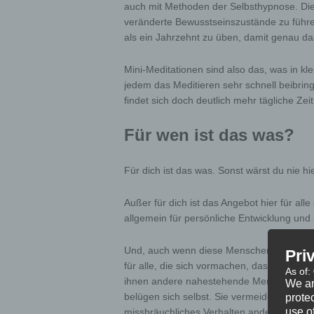
auch mit Methoden der Selbsthypnose. Diese 
veränderte Bewusstseinszustände zu führen
als ein Jahrzehnt zu üben, damit genau das
Mini-Meditationen sind also das, was in kle
jedem das Meditieren sehr schnell beibring
findet sich doch deutlich mehr tägliche Zei
Für wen ist das was?
Für dich ist das was. Sonst wärst du nie hie
Außer für dich ist das Angebot hier für all
allgemein für persönliche Entwicklung und 
Und, auch wenn diese Menschen nie bis z
Pri
für alle, die sich vormachen, dass sie ohn
As of:
ihnen andere nahestehende Menschen stän
We ar
belügen sich selbst. Sie vermeiden massiv
protec
use of
missbräuchliches Verhalten anderer, nur we