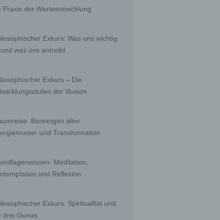
e Praxis der Werteentwicklung
, to
 public
ilosophischer Exkurs: Was uns wichtig
nquiry
t und was uns antreibt
ients;
e with
ing.
ilosophischer Exkurs – Die
twicklungsstufen der Illusion
r than
aumreise: Bereinigen alter
ority
ergiemuster und Transformation
undlagenwissen: Meditation,
ntemplation und Reflexion
biguous
by a
a
ilosophischer Exkurs: Spiritualität und
e drei Gunas