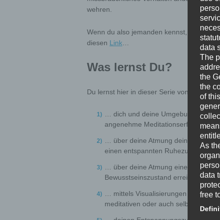
perso
wehren.
servi
neces
Wenn du also jemanden kennst, auf den dies
statu
diesen
Link
…
data 
The p
Was lernst Du?
addre
the G
the c
Du lernst hier in dieser Serie von kurzen
of thi
gener
… dich und deine Umgebung mit mini
colle
angenehme Meditationserfahrung zu
means 
entitl
… über deine Atmung deinen Körper 
As th
einen entspannten Ruhezustand brin
organ
perso
… über deine Atmung einen meditati
data 
Bewusstseinszustand erreichst.
prote
… mittels Visualisierungen oder mitt
free t
meditativen oder auch selbsthypnoti
Defini
… deinen Entspannungszustand belieb