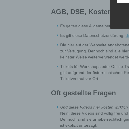
f) P
AGB, DSE, Kosten und 
Pseudo
person
of add
Es gelten diese Allgemeinen Geschä
separa
the pe
Es gilt diese Datenschutzerklärung:
d
Die hier auf der Webseite angeboten
g) Co
zur Verfügung. Dennoch sind alle hier
keinster Weise weiterverwendet werd
Contro
public
Tickets für Workshops oder Online-Tra
the pu
gibt aufgrund der österreichischen 
and me
Ticketverkauf vor Ort.
contro
Membe
Oft gestellte Fragen
h) P
Und diese Videos hier kosten wirklich
Proces
Nein, diese Videos sind völlig frei un
proces
Dennoch sind sie urheberrechtlich ge
ist explizit untersagt.