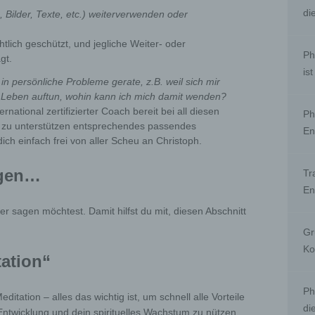
cipient
di
o, Bilder, Texte, etc.) weiterverwenden oder
ent is a natural or legal person, public authority, agency or another body
chtlich geschützt, und jegliche Weiter- oder
the personal data are disclosed, whether a third party or not. However,
Ph
gt.
ities which may receive personal data in the framework of a particular i
is
ordance with Union or Member State law shall not be regarded as recip
in persönliche Probleme gerate, z.B. weil sich mir
ocessing of those data by those public authorities shall be in complianc
n Leben auftun, wohin kann ich mich damit wenden?
plicable data protection rules according to the purposes of the process
ernational zertifizierter Coach bereit bei all diesen
Ph
 zu unterstützen entsprechendes passendes
En
ird party
ich einfach frei von aller Scheu an Christoph.
party is a natural or legal person, public authority, agency or body othe
agen…
Tr
ta subject, controller, processor and persons who, under the direct auth
En
 controller or processor, are authorised to process personal data.
r sagen möchtest. Damit hilfst du mit, diesen Abschnitt
onsent
Gr
Ko
tation“
t of the data subject is any freely given, specific, informed and unam
tion of the data subject's wishes by which he or she, by a statement or 
affirmative action, signifies agreement to the processing of personal dat
Ph
ng to him or her.
itation – alles das wichtig ist, um schnell alle Vorteile
di
 Entwicklung und dein spirituelles Wachstum zu nützen.