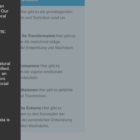
an
. Our
Grundlagen
Hier gibt es die grundlegenden
ral
senseinheiten und Techniken rund um
itation.
ms:
editationen für Transformation
Hier gibt es
itationen, die die manchmal nötige
nsformation für Entwicklung und Wachstum
toßen.
atural
Emotionale Kompetenz
Hier gibt es
ified,
itationen, um die eigene emotionale
, an
petenz zu entwickeln.
ors
ocial
eführte Meditationen
Hier gibt es geführte
itationen und Traumreisen.
hilosophische Exkurse
Hier gibt es
tergrundwissen zu den Konzepten der
ata is
nsformation, der persönlichen Entwicklung
 des spirituellen Wachstums.