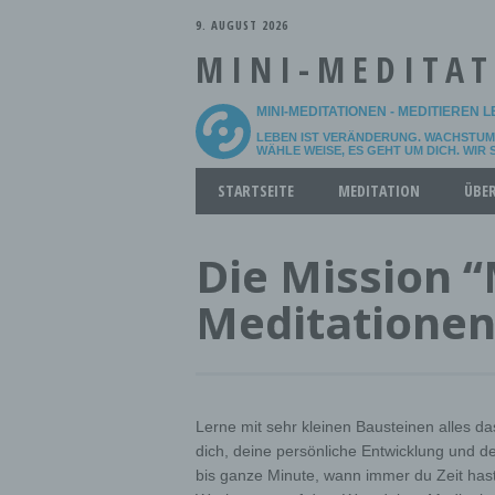
9. AUGUST 2026
MINI-MEDITA
MINI-MEDITATIONEN - MEDITIEREN 
LEBEN IST VERÄNDERUNG. WACHSTUM 
WÄHLE WEISE, ES GEHT UM DICH. WIR
Main menu
Skip
STARTSEITE
MEDITATION
ÜBE
to
content
Die Mission “
Meditationen
Lerne mit sehr kleinen Bausteinen alles das 
dich, deine persönliche Entwicklung und de
bis ganze Minute, wann immer du Zeit hast