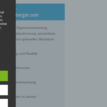
eiträge –
nal
log.dicklberger.com
as
on,
rwise
n.
nommene Eigenverantwortung,
lebte Selbstbestimmung, persönliche
twicklung und spirituelles Wachstum
hrnehmung und Realität
s
timität und Hormone
g of
huld und Verantwortung
tural
rson's
sts,
s wir glauben zu wissen