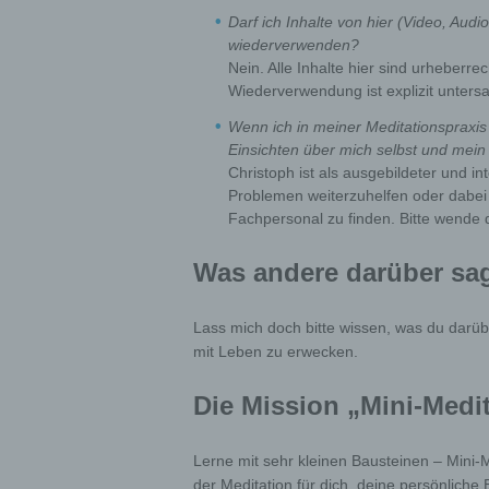
i) Re
Darf ich Inhalte von hier (Video, Audi
wiederverwenden?
Recipi
Nein. Alle Inhalte hier sind urheberre
which 
Wiederverwendung ist explizit untersa
author
in acc
Wenn ich in meiner Meditationspraxis 
the pr
Einsichten über mich selbst und mei
the ap
Christoph ist als ausgebildeter und int
Problemen weiterzuhelfen oder dabei
j) Th
Fachpersonal zu finden. Bitte wende d
Third 
Was andere darüber s
the da
of the
Lass mich doch bitte wissen, was du darübe
mit Leben zu erwecken.
k) C
Die Mission „Mini-Medi
Consen
indica
clear 
relati
Lerne mit sehr kleinen Bausteinen – Mini-Med
der Meditation für dich, deine persönliche