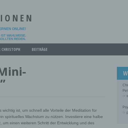
TIONEN
LERNEN ONLINE!
IST WAHLWEISE.
 SOLLTEN REDEN.
R CHRISTOPH
BEITRÄGE
Mini-
W
”
Chr
Per
☞ w
Psy
wichtig ist, um schnell alle Vorteile der Meditation für
☞ p
in spirituelles Wachstum zu nützen. Investiere eine halbe
, um einen weiteren Schritt der Entwicklung und des