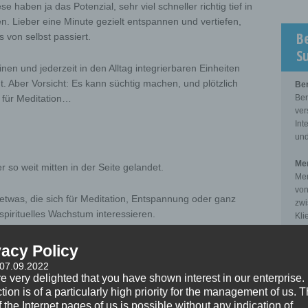
haben ja das Potenzial, sehr viel schneller richtig tief in
. Lieber eine Minute gezielt entspannen und vertiefen,
B
 von selbst passiert.
S
inen und jederzeit in den Alltag integrierbaren Einheiten
t. Aber Vorsicht: Es kann süchtig machen, und plötzlich
Be
t für Meditation…
Ber
ver
Int
und
Men
r so weit mitten in der Seite gelandet.
Men
von
e etwas, die sich für Meditation, Entspannung oder ganz
zwi
spirituelles Wachstum interessieren.
Kli
Sup
u dieser Textpassage kommen werden: Das hier ist etwas
vacy Policy
Sup
ehin alles in ihrem Leben unter Kontrolle haben. Obwohl
 07.09.2022
der
dig sagen, sie sollen doch mal entspannen. Und sie
e very delighted that you have shown interest in our enterprise.
pro
 auf ihre blinden Flecken hinzusehen. Oder sie ertragen
tion is of a particularly high priority for the management of us. 
zwi
 the Internet pages of us is possible without any indication of
il sie zu feige und zu faul sind, um sich dagegen zu