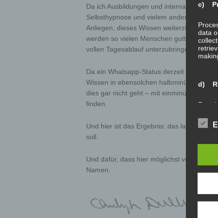
c) Pr
Da ich Ausbildungen und internationale Zer
Selbsthypnose und vielem anderen mehr – m
Proces
Anliegen, dieses Wissen weiterzugeben. Ge
data o
werden so vielen Menschen guttun. Genau d
collec
retrie
vollen Tagesablauf unterzubringen.
making
Da ein Whatsapp-Status derzeit 30 Sekund
Wissen in ebensolchen halbminütigen Vide
d) Re
dies gar nicht geht – mit einminütigen Kur
finden.
Restri
oflimit
E
Und hier ist das Ergebnis: das laufende Proj
soll.
e) Pr
Und dafür, dass hier möglichst verlässlich 
Profil
the us
Namen.
person
perfor
reliab