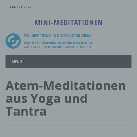
6. AUGUST 2026
MINI-MEDITATIONEN
MINI-MEDITATIONEN - MEDITIEREN LERNEN ONLINE!
LEBEN IST VERÄNDERUNG. WACHSTUM IST WAHLWEISE.
WÄHLE WEISE, ES GEHT UM DICH. WIR SOLLTEN REDEN.
Main menu
Skip
MENU
to
content
Atem-Meditationen
aus Yoga und
Tantra