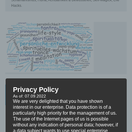
Schamanismus, Huna, Achtsamkeit & Bewusstheit, Sex-Magick, Life
Hacks.
Privacy Policy
Beratung, Mentoring, Supervision und
As of: 07.09.2022
Ausbildung
We are very delighted that you have shown
interest in our enterprise. Data protection is of a
Beratung
particularly high priority for the management of us.
Beratung ist das individuelle Aufarbeiten verschiedenster
The use of the Internet pages of us is possible
Problemstellungen durch Interaktion zwischen einer unabhängigen
without any indication of personal data; however, if
Person und einem Klienten.
a data subject wants to use special enterprise