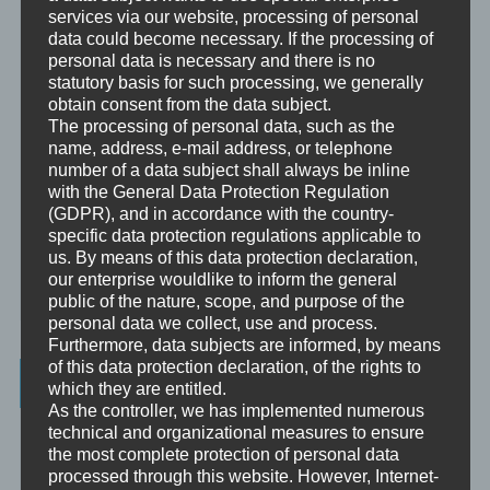
services via our website, processing of personal
Mentoring
data could become necessary. If the processing of
Mentoring ist das individualisierte Weitergeben von Wissen und
personal data is necessary and there is no
Erfahrungen durch Interaktion zwischen einer erfahrenen Person
statutory basis for such processing, we generally
und einem Klienten.
obtain consent from the data subject.
The processing of personal data, such as the
Supervision
name, address, e-mail address, or telephone
Supervision ist das individualisierte Reflektieren der gemachten
number of a data subject shall always be inline
oder anstehenden professionellen Erfahrungen durch Interaktion
with the General Data Protection Regulation
zwischen einem Supervisor und einem Klienten.
(GDPR), and in accordance with the country-
specific data protection regulations applicable to
Ausbildung
us. By means of this data protection declaration,
Ausbildung ist die angepasste Vermittlung von allgemeinem Wissen
our enterprise wouldlike to inform the general
und praktischen Fertigkeiten zu diesem Wissen durch eine
erfahrene Person an Klienten.
public of the nature, scope, and purpose of the
personal data we collect, use and process.
Furthermore, data subjects are informed, by means
of this data protection declaration, of the rights to
Wissenswertes
which they are entitled.
As the controller, we has implemented numerous
☞ Ablauf einer Beratung
technical and organizational measures to ensure
the most complete protection of personal data
☞ Vertraulichkeitserklärung
processed through this website. However, Internet-