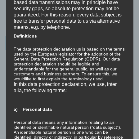
based data transmissions may in principle have
☞ Grundlagen für persönliche Entwicklung
security gaps, so absolute protection may not be
guaranteed. For this reason, every data subject is
☞ Was kostet es?
free to transfer personal data to us via alternative
means, e.g. by telephone.
Definitions
Wichtigste Seiten - minimedi.online
The data protection declaration us is based on the terms
used by the European legislator for the adoption of the
⇒ Grundlagen
Hier gibt es die grundlegenden Wissenseinheiten
General Data Protection Regulation (GDPR). Our data
und Techniken rund um Meditation.
protection declaration should be legible and
understandable for the general public, as well as our
customers and business partners. To ensure this, we
⇒ Meditationen für Transformation
Hier gibt es Meditationen, die
wouldlike to first explain the terminology used.
die manchmal nötige Transformation für Entwicklung und Wachstum
In this data protection declaration, we use, inter
anstoßen.
alia, the following terms:
⇒ Emotionale Kompetenz
Hier gibt es Meditationen, um die eigene
emotionale Kompetenz zu entwickeln.
a) Personal data
⇒ Geführte Meditationen
Hier gibt es geführte Meditationen und
Traumreisen.
Personal data means any information relating to an
identified or identifiable natural person ("data subject").
An identifiable natural person is one who can be
⇒ Philosophische Exkurse
Hier gibt es Hintergrundwissen zu den
identified, directly or indirectly, in particular by reference