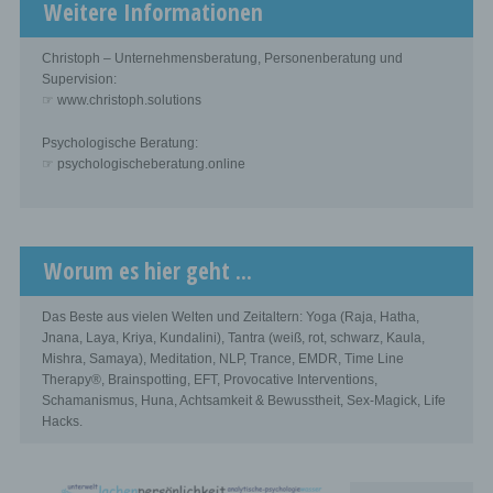
Weitere Informationen
Christoph – Unternehmensberatung, Personenberatung und
Supervision:
☞ www.christoph.solutions
Psychologische Beratung:
☞ psychologischeberatung.online
Worum es hier geht ...
Das Beste aus vielen Welten und Zeitaltern: Yoga (Raja, Hatha,
Jnana, Laya, Kriya, Kundalini), Tantra (weiß, rot, schwarz, Kaula,
Mishra, Samaya), Meditation, NLP, Trance, EMDR, Time Line
Therapy®, Brainspotting, EFT, Provocative Interventions,
Schamanismus, Huna, Achtsamkeit & Bewusstheit, Sex-Magick, Life
Hacks.