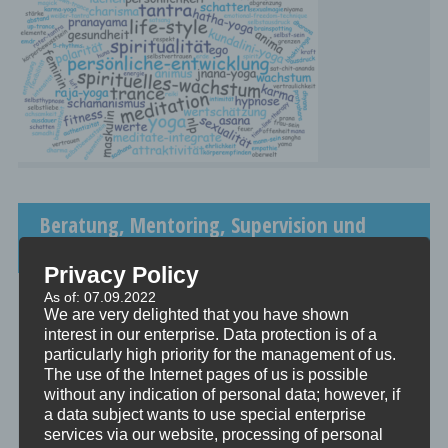
Beratung, Mentoring, Supervision und
Ausbildung
Privacy Policy
Beratung
As of: 07.09.2022
Beratung ist das individuelle Aufarbeiten verschiedenster
We are very delighted that you have shown
Problemstellungen durch Interaktion zwischen einer unabhängigen
interest in our enterprise. Data protection is of a
Person und einem Klienten.
particularly high priority for the management of us.
The use of the Internet pages of us is possible
Mentoring
without any indication of personal data; however, if
Mentoring ist das individualisierte Weitergeben von Wissen und
a data subject wants to use special enterprise
Erfahrungen durch Interaktion zwischen einer erfahrenen Person
services via our website, processing of personal
und einem Klienten.