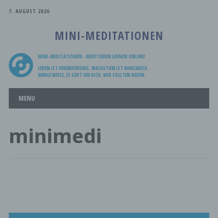
7. AUGUST 2026
MINI-MEDITATIONEN
MINI-MEDITATIONEN - MEDITIEREN LERNEN ONLINE!
LEBEN IST VERÄNDERUNG. WACHSTUM IST WAHLWEISE.
WÄHLE WEISE, ES GEHT UM DICH. WIR SOLLTEN REDEN.
Main menu
Skip
MENU
to
content
minimedi