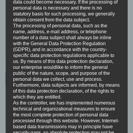
data could become necessary. If the processing of
personal data is necessary and there is no
Supervision
statutory basis for such processing, we generally
Supervision ist das individualisierte Reflektieren der gemachten
obtain consent from the data subject.
oder anstehenden professionellen Erfahrungen durch Interaktion
The processing of personal data, such as the
zwischen einem Supervisor und einem Klienten.
name, address, e-mail address, or telephone
number of a data subject shall always be inline
Ausbildung
with the General Data Protection Regulation
Ausbildung ist die angepasste Vermittlung von allgemeinem Wissen
(GDPR), and in accordance with the country-
und praktischen Fertigkeiten zu diesem Wissen durch eine
specific data protection regulations applicable to
erfahrene Person an Klienten.
us. By means of this data protection declaration,
our enterprise wouldlike to inform the general
public of the nature, scope, and purpose of the
Wissenswertes
personal data we collect, use and process.
Furthermore, data subjects are informed, by means
of this data protection declaration, of the rights to
☞ Ablauf einer Beratung
which they are entitled.
As the controller, we has implemented numerous
☞ Vertraulichkeitserklärung
technical and organizational measures to ensure
the most complete protection of personal data
☞ Grundlagen für persönliche Entwicklung
processed through this website. However, Internet-
based data transmissions may in principle have
☞ Was kostet es?
security gaps, so absolute protection may not be