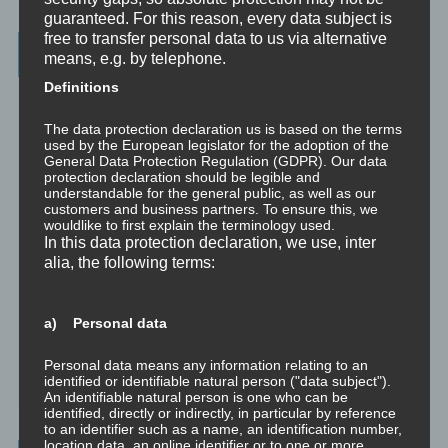
guaranteed. For this reason, every data subject is
free to transfer personal data to us via alternative
Wichtigste Seiten - minimedi.online
means, e.g. by telephone.
Definitions
⇒ Grundlagen
Hier gibt es die grundlegenden Wissenseinheiten
und Techniken rund um Meditation.
The data protection declaration us is based on the terms
used by the European legislator for the adoption of the
⇒ Meditationen für Transformation
Hier gibt es Meditationen, die
General Data Protection Regulation (GDPR). Our data
die manchmal nötige Transformation für Entwicklung und Wachstum
protection declaration should be legible and
understandable for the general public, as well as our
anstoßen.
customers and business partners. To ensure this, we
wouldlike to first explain the terminology used.
⇒ Emotionale Kompetenz
Hier gibt es Meditationen, um die eigene
In this data protection declaration, we use, inter
emotionale Kompetenz zu entwickeln.
alia, the following terms:
⇒ Geführte Meditationen
Hier gibt es geführte Meditationen und
Traumreisen.
a) Personal data
⇒ Philosophische Exkurse
Hier gibt es Hintergrundwissen zu den
Personal data means any information relating to an
Konzepten der Transformation, der persönlichen Entwicklung und
identified or identifiable natural person ("data subject").
des spirituellen Wachstums.
An identifiable natural person is one who can be
identified, directly or indirectly, in particular by reference
to an identifier such as a name, an identification number,
location data, an online identifier or to one or more