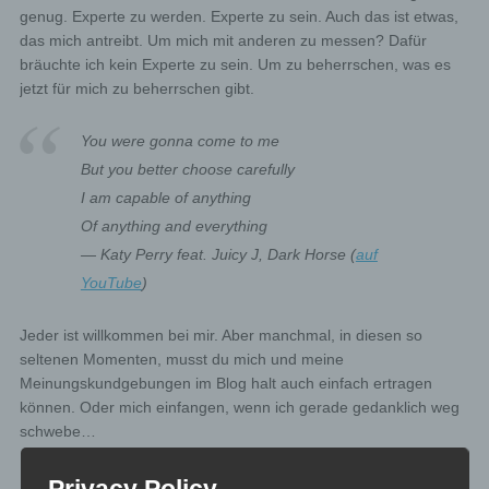
genug. Experte zu werden. Experte zu sein. Auch das ist etwas,
das mich antreibt. Um mich mit anderen zu messen? Dafür
bräuchte ich kein Experte zu sein. Um zu beherrschen, was es
jetzt für mich zu beherrschen gibt.
You were gonna come to me
But you better choose carefully
I am capable of anything
Of anything and everything
— Katy Perry feat. Juicy J, Dark Horse (
auf
YouTube
)
Jeder ist willkommen bei mir. Aber manchmal, in diesen so
seltenen Momenten, musst du mich und meine
Meinungskundgebungen im Blog halt auch einfach ertragen
können. Oder mich einfangen, wenn ich gerade gedanklich weg
schwebe…
Das alles gibt es über mich zu sagen. Formale Dinge wie
Privacy Policy