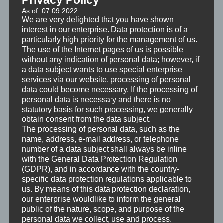
Ausbildungen, Erfahrungen oder Zertifizierungen? Habe ich
As of: 07.09.2022
alles. Wenn dich nähere formale Details dazu interessieren,
We are very delighted that you have shown
interest in our enterprise. Data protection is of a
dann schau einfach mal hier nach: ⇒
about me: c h r i s t o p h
particularly high priority for the management of us.
(auf dicklberger.com)
The use of the Internet pages of us is possible
Wenn dich persönlichere Details interessieren, dann schau hier
without any indication of personal data; however, if
nach:
Über Christoph (auf guru.wien)
a data subject wants to use special enterprise
Oder, die beste Variante, frag mich einfach. Ganz direkt und
services via our website, processing of personal
persönlich:
christoph@dicklberger.com
oder
+4369981177652
.
data could become necessary. If the processing of
personal data is necessary and there is no
Live long and prosper!
statutory basis for such processing, we generally
obtain consent from the data subject.
The processing of personal data, such as the
name, address, e-mail address, or telephone
number of a data subject shall always be inline
with the General Data Protection Regulation
(GDPR), and in accordance with the country-
specific data protection regulations applicable to
us. By means of this data protection declaration,
our enterprise wouldlike to inform the general
public of the nature, scope, and purpose of the
Weitere Informationen
personal data we collect, use and process.