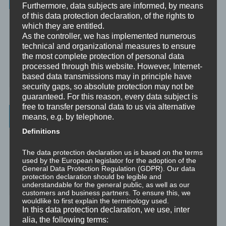
Furthermore, data subjects are informed, by means
of this data protection declaration, of the rights to
Christoph – Unternehmensberatung, Personenberatung und
which they are entitled.
Supervision:
As the controller, we has implemented numerous
☞ www.christoph.solutions
technical and organizational measures to ensure
the most complete protection of personal data
Psychologische Beratung:
processed through this website. However, Internet-
☞ psychologischeberatung.online
based data transmissions may in principle have
security gaps, so absolute protection may not be
guaranteed. For this reason, every data subject is
free to transfer personal data to us via alternative
Worum es hier geht ...
means, e.g. by telephone.
Definitions
Das Beste aus vielen Welten und Zeitaltern: Yoga (Raja, Hatha,
Jnana, Laya, Kriya, Kundalini), Tantra (weiß, rot, schwarz, Kaula,
The data protection declaration us is based on the terms
Mishra, Samaya), Meditation, NLP, Trance, EMDR, Time Line
used by the European legislator for the adoption of the
Therapy®, Brainspotting, EFT, Provocative Interventions,
General Data Protection Regulation (GDPR). Our data
Schamanismus, Huna, Achtsamkeit & Bewusstheit, Sex-Magick, Life
protection declaration should be legible and
understandable for the general public, as well as our
Hacks.
customers and business partners. To ensure this, we
wouldlike to first explain the terminology used.
In this data protection declaration, we use, inter
alia, the following terms: