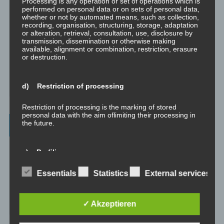
Processing is any operation or set of operations which is
performed on personal data or on sets of personal data,
Supervision
whether or not by automated means, such as collection,
Supervision ist das individualisierte Reflektieren der gemachten
recording, organisation, structuring, storage, adaptation
oder anstehenden professionellen Erfahrungen durch Interaktion
or alteration, retrieval, consultation, use, disclosure by
zwischen einem Supervisor und einem Klienten.
transmission, dissemination or otherwise making
available, alignment or combination, restriction, erasure
or destruction.
Ausbildung
Ausbildung ist die angepasste Vermittlung von allgemeinem Wissen
und praktischen Fertigkeiten zu diesem Wissen durch eine
d) Restriction of processing
erfahrene Person an Klienten.
Restriction of processing is the marking of stored
personal data with the aim oflimiting their processing in
Wissenswertes
the future.
☞ Ablauf einer Beratung
e) Profiling
☞ Vertraulichkeitserklärung
Profiling means any form of automated processing of
Essentials
Statistics
External services
personal data consisting of the use of personal data to
☞ Grundlagen für persönliche Entwicklung
evaluate certain personal aspects relating to a natural
person, in particular to analyse or predict aspects
✓ Akzeptieren
concerning that natural person's performance at work,
☞ Was kostet es?
economic situation, health, personal preferences,
interests, reliability, behaviour, location or movements.