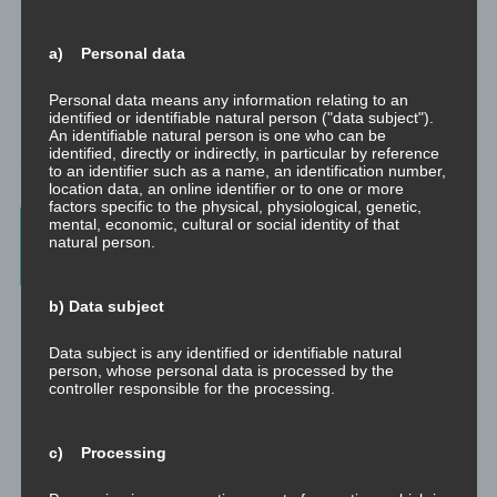
a) Personal data
Personal data means any information relating to an
identified or identifiable natural person ("data subject").
An identifiable natural person is one who can be
identified, directly or indirectly, in particular by reference
to an identifier such as a name, an identification number,
location data, an online identifier or to one or more
factors specific to the physical, physiological, genetic,
mental, economic, cultural or social identity of that
Beratung, Mentoring, Supervision und
natural person.
Ausbildung
b) Data subject
Beratung
Beratung ist das individuelle Aufarbeiten verschiedenster
Problemstellungen durch Interaktion zwischen einer unabhängigen
Data subject is any identified or identifiable natural
person, whose personal data is processed by the
Person und einem Klienten.
controller responsible for the processing.
Mentoring
Mentoring ist das individualisierte Weitergeben von Wissen und
c) Processing
Erfahrungen durch Interaktion zwischen einer erfahrenen Person
und einem Klienten.