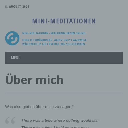
8. AUGUST 2026
MINI-MEDITATIONEN
MINI-MEDITATIONEN - MEDITIEREN LERNEN ONLINE!
LEBEN IST VERÄNDERUNG. WACHSTUM IST WAHLWEISE.
WÄHLE WEISE, ES GEHT UM DICH. WIR SOLLTEN REDEN.
Main menu
Skip
MENU
to
content
Über mich
Was also gibt es über mich zu sagen?
There was a time where nothing would last
There was a time I held onto the past