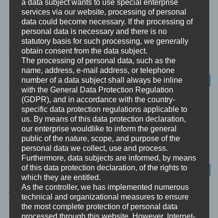
a data subject wants to use special enterprise
services via our website, processing of personal
DIE SIEBEN TODSÜNDEN
data could become necessary. If the processing of
personal data is necessary and there is no
Die sieben Todsünden der Bibel Das katholische Christentum
statutory basis for such processing, we generally
definiert die sieben Todsünden wie folgt: Superbia – Hochmut
obtain consent from the data subject.
(Eitelkeit, Übermut)...
The processing of personal data, such as the
name, address, e-mail address, or telephone
number of a data subject shall always be inline
FOKUS
with the General Data Protection Regulation
(GDPR), and in accordance with the country-
DAS UNBEWUSSTE
specific data protection regulations applicable to
us. By means of this data protection declaration,
Linke und rechte Gehirnhälfte Eine der wichtigsten
our enterprise wouldlike to inform the general
Errungenschaften der Gehirnforschung war die Erkenntnis, dass
public of the nature, scope, and purpose of the
personal data we collect, use and process.
die beiden Gehirnhälften verschiedene Grundfunktionen...
Furthermore, data subjects are informed, by means
of this data protection declaration, of the rights to
UNBEWUSSTES
which they are entitled.
As the controller, we has implemented numerous
WAS SIND EMOTIONEN?
technical and organizational measures to ensure
the most complete protection of personal data
processed through this website. However, Internet-
Das Wort Emotion kommt aus dem Lateinischen. Movere