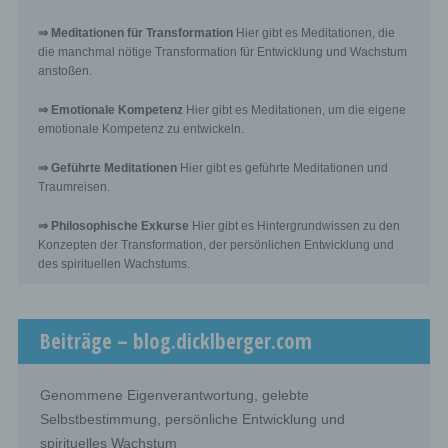
⇒ Meditationen für Transformation
Hier gibt es Meditationen, die
i) Recipient
die manchmal nötige Transformation für Entwicklung und Wachstum
anstoßen.
Recipient is a natural or legal person, public authority,
agency or another body, to which the personal data are
⇒ Emotionale Kompetenz
Hier gibt es Meditationen, um die eigene
disclosed, whether a third party or not. However, public
emotionale Kompetenz zu entwickeln.
authorities which may receive personal data in the
framework of a particular inquiry in accordance with
Union or Member State law shall not be regarded as
⇒ Geführte Meditationen
Hier gibt es geführte Meditationen und
recipients; the processing of those data by those public
Traumreisen.
authorities shall be in compliance with the applicable
data protection rules according to the purposes of the
processing.
⇒ Philosophische Exkurse
Hier gibt es Hintergrundwissen zu den
Konzepten der Transformation, der persönlichen Entwicklung und
des spirituellen Wachstums.
j) Third party
Third party is a natural or legal person, public authority,
Beiträge – blog.dicklberger.com
agency or body other than the data subject, controller,
processor and persons who, under the direct authority of
the controller or processor, are authorised to process
personal data.
Genommene Eigenverantwortung, gelebte
Selbstbestimmung, persönliche Entwicklung und
spirituelles Wachstum