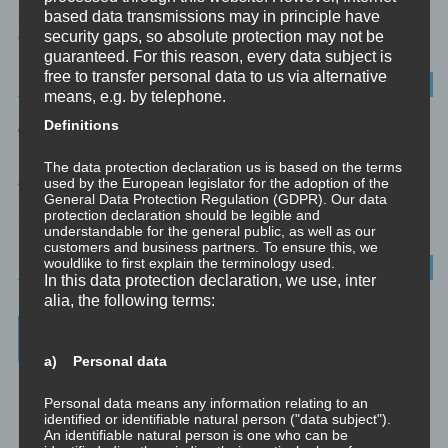
based data transmissions may in principle have
bedeutet “bewegen”. Mit der Vorsilbe E wäre die Übersetzung
security gaps, so absolute protection may not be
“hinwegbewegen”. Emotionen...
guaranteed. For this reason, every data subject is
free to transfer personal data to us via alternative
UNBEWUSSTES
means, e.g. by telephone.
Definitions
WAHRNEHMUNG IST PROJEKTION
The data protection declaration us is based on the terms
Alle Wahrnehmung ist nur Projektion Projektion Das Wort
used by the European legislator for the adoption of the
General Data Protection Regulation (GDPR). Our data
‘Projektion’ kommt von lateinisch proicio, was ‘hinwerfen’ und
protection declaration should be legible and
‘vorwerfen’ bedeutet. Auch...
understandable for the general public, as well as our
customers and business partners. To ensure this, we
wouldlike to first explain the terminology used.
BEWUSSTHEIT
In this data protection declaration, we use, inter
alia, the following terms:
Weitere Informationen
a) Personal data
Christoph – Unternehmensberatung, Personenberatung und
Supervision:
Personal data means any information relating to an
identified or identifiable natural person ("data subject").
☞ www.christoph.solutions
An identifiable natural person is one who can be