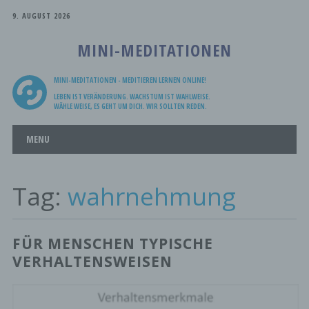
9. AUGUST 2026
MINI-MEDITATIONEN
MINI-MEDITATIONEN - MEDITIEREN LERNEN ONLINE!
LEBEN IST VERÄNDERUNG. WACHSTUM IST WAHLWEISE.
WÄHLE WEISE, ES GEHT UM DICH. WIR SOLLTEN REDEN.
Main menu
Skip
MENU
to
content
Tag:
wahrnehmung
FÜR MENSCHEN TYPISCHE
VERHALTENSWEISEN