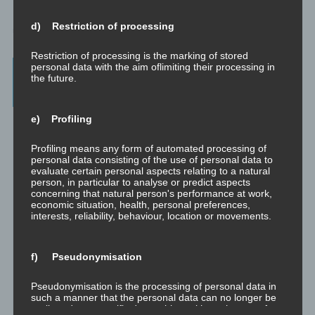
d) Restriction of processing
Restriction of processing is the marking of stored
personal data with the aim oflimiting their processing in
Beratung, Mentoring, Supervision und
the future.
Ausbildung
e) Profiling
Beratung
Beratung ist das individuelle Aufarbeiten verschiedenster
Problemstellungen durch Interaktion zwischen einer unabhängigen
Profiling means any form of automated processing of
personal data consisting of the use of personal data to
Person und einem Klienten.
evaluate certain personal aspects relating to a natural
person, in particular to analyse or predict aspects
Mentoring
concerning that natural person's performance at work,
Mentoring ist das individualisierte Weitergeben von Wissen und
economic situation, health, personal preferences,
Erfahrungen durch Interaktion zwischen einer erfahrenen Person
interests, reliability, behaviour, location or movements.
und einem Klienten.
Supervision
f) Pseudonymisation
Supervision ist das individualisierte Reflektieren der gemachten
oder anstehenden professionellen Erfahrungen durch Interaktion
Pseudonymisation is the processing of personal data in
zwischen einem Supervisor und einem Klienten.
such a manner that the personal data can no longer be
attributed to a specific data subject without the use of