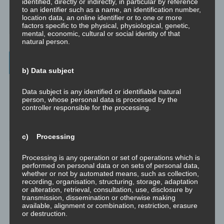
identified, directly or indirectly, in particular by reference
Psychologische Beratung:
to an identifier such as a name, an identification number,
☞ psychologischeberatung.online
location data, an online identifier or to one or more
factors specific to the physical, physiological, genetic,
mental, economic, cultural or social identity of that
natural person.
Worum es hier geht ...
b) Data subject
Das Beste aus vielen Welten und Zeitaltern: Yoga (Raja, Hatha,
Data subject is any identified or identifiable natural
Jnana, Laya, Kriya, Kundalini), Tantra (weiß, rot, schwarz, Kaula,
person, whose personal data is processed by the
Mishra, Samaya), Meditation, NLP, Trance, EMDR, Time Line
controller responsible for the processing.
Therapy®, Brainspotting, EFT, Provocative Interventions,
Schamanismus, Huna, Achtsamkeit & Bewusstheit, Sex-Magick, Life
Hacks.
c) Processing
Processing is any operation or set of operations which is
performed on personal data or on sets of personal data,
whether or not by automated means, such as collection,
recording, organisation, structuring, storage, adaptation
or alteration, retrieval, consultation, use, disclosure by
transmission, dissemination or otherwise making
available, alignment or combination, restriction, erasure
or destruction.