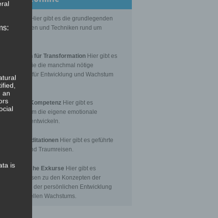
ral
Grundlagen
Hier gibt es die grundlegenden
ms:
senseinheiten und Techniken rund um
itation.
editationen für Transformation
Hier gibt es
itationen, die die manchmal nötige
nsformation für Entwicklung und Wachstum
atural
toßen.
ified,
, an
ors
Emotionale Kompetenz
Hier gibt es
ocial
itationen, um die eigene emotionale
petenz zu entwickeln.
eführte Meditationen
Hier gibt es geführte
itationen und Traumreisen.
ata is
hilosophische Exkurse
Hier gibt es
tergrundwissen zu den Konzepten der
nsformation, der persönlichen Entwicklung
 des spirituellen Wachstums.