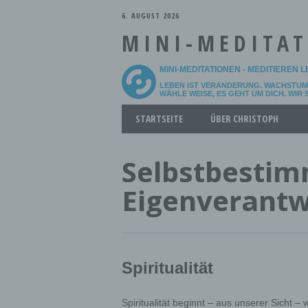
6. AUGUST 2026
MINI-MEDITA
MINI-MEDITATIONEN - MEDITIEREN 
LEBEN IST VERÄNDERUNG. WACHSTUM 
WÄHLE WEISE, ES GEHT UM DICH. WIR
Main menu
Skip
STARTSEITE
ÜBER CHRISTOPH
to
content
Selbstbesti
Eigenverant
Spiritualität
Spiritualität beginnt – aus unserer Sicht 