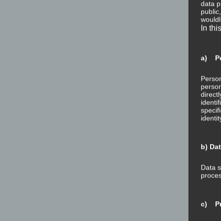
data p
public
wouldl
In thi
a) Pe
Person
person
direct
identi
specif
identi
b) Da
Data s
proces
c) Pr