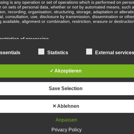
sing is any operation or set of operations which is performed on perso
r on sets of personal data, whether or not by automated means, such 
B
tion, recording, organisation, structuring, storage, adaptation or alterati
val, consultation, use, disclosure by transmission, dissemination or othe
b
 available, alignment or combination, restriction, erasure or destructio
Ge
striction of processing
ge
En
ction of processing is the marking of stored personal data with the aim
ssentials
Statistics
External service
ing their processing in the future.
Wa
✓ Akzeptieren
ofiling
In
ing means any form of automated processing of personal data consistin
Save Selection
e of personal data to evaluate certain personal aspects relating to a na
, in particular to analyse or predict aspects concerning that natural pe
mance at work, economic situation, health, personal preferences, intere
Sc
ility, behaviour, location or movements.
✕ Ablehnen
Anpassen
Wa
seudonymisation
Privacy Policy