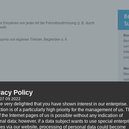
B
S
Be
Ber
ver
Int
und
Men
Men
von
zwi
Kli
vacy Policy
 07.09.2022
Sup
e very delighted that you have shown interest in our enterprise.
Sup
tion is of a particularly high priority for the management of us. 
der
 the Internet pages of us is possible without any indication of
pro
nal data; however, if a data subject wants to use special enterpr
zwi
ces via our website, processing of personal data could become