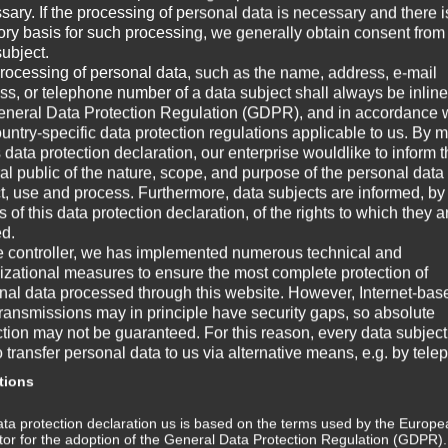
sary. If the processing of personal data is necessary and there i
Au
tory basis for such processing, we generally obtain consent from
Aus
subject.
all
rocessing of personal data, such as the name, address, e-mail
Fer
ss, or telephone number of a data subject shall always be inline
erf
eneral Data Protection Regulation (GDPR), and in accordance 
ountry-specific data protection regulations applicable to us. By
s data protection declaration, our enterprise wouldlike to inform 
W
al public of the nature, scope, and purpose of the personal data
ct, use and process. Furthermore, data subjects are informed, by
of this data protection declaration, of the rights to which they a
☞ A
ed.
e controller, we has implemented numerous technical and
☞ V
izational measures to ensure the most complete protection of
nal data processed through this website. However, Internet-bas
☞ G
transmissions may in principle have security gaps, so absolute
ction may not be guaranteed. For this reason, every data subject
☞ W
o transfer personal data to us via alternative means, e.g. by tele
tions
Wi
ta protection declaration us is based on the terms used by the Europe
m
ator for the adoption of the General Data Protection Regulation (GDPR)