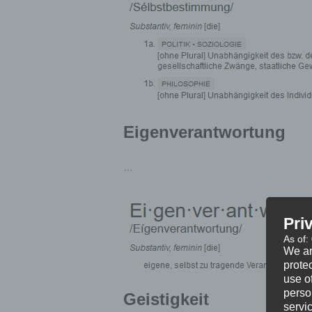
Eigenverantwortung
…
Pri
As of:
We ar
protec
use of
perso
Geistigkeit
servi