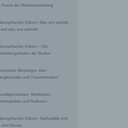
, to
e Praxis der Werteentwicklung
 public
nquiry
ients;
ilosophischer Exkurs: Was uns wichtig
e with
ing.
t und was uns antreibt
ilosophischer Exkurs – Die
twicklungsstufen der Illusion
r than
ority
aumreise: Bereinigen alter
ergiemuster und Transformation
biguous
undlagenwissen: Meditation,
by a
ntemplation und Reflexion
a
ilosophischer Exkurs: Spiritualität und
e drei Gunas