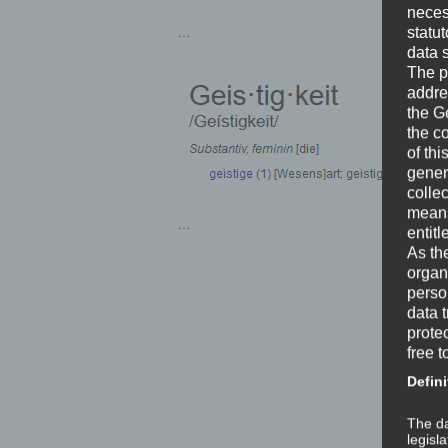
neces
…
statu
data 
The p
addre
the G
the c
of thi
gener
colle
means 
…
entitl
As th
organ
perso
data 
prote
free t
Defini
The da
legisl