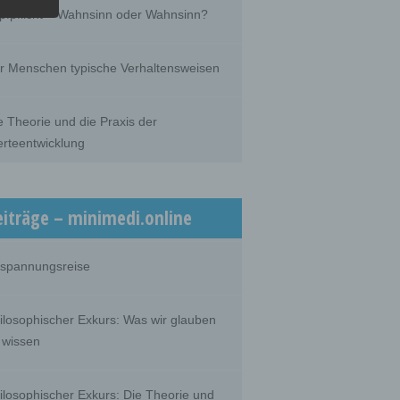
he
pfpflicht – Wahnsinn oder Wahnsinn?
he use
that
son.
r Menschen typische Verhaltensweisen
e Theorie und die Praxis der
rteentwicklung
person,
ermines
oses
, the
on or
eiträge – minimedi.online
spannungsreise
 which
ilosophischer Exkurs: Was wir glauben
 wissen
ilosophischer Exkurs: Die Theorie und