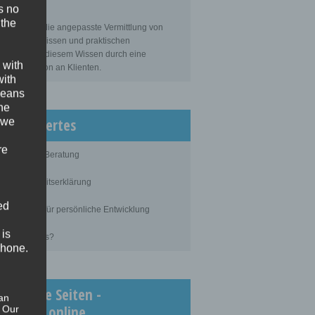
s no
sbildung
 the
bildung ist die angepasste Vermittlung von
gemeinem Wissen und praktischen
tigkeiten zu diesem Wissen durch eine
 with
ahrene Person an Klienten.
with
 means
the
issenswertes
 we
re
blauf einer Beratung
ertraulichkeitserklärung
ed
rundlagen für persönliche Entwicklung
 is
as kostet es?
phone.
chtigste Seiten -
an
inimedi.online
. Our