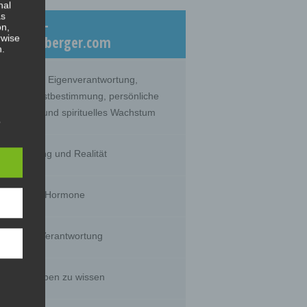
nal
as
eiträge –
on,
rwise
log.dicklberger.com
n.
nommene Eigenverantwortung,
lebte Selbstbestimmung, persönliche
twicklung und spirituelles Wachstum
s
hrnehmung und Realität
timität und Hormone
g of
tural
rson's
sts,
huld und Verantwortung
s wir glauben zu wissen