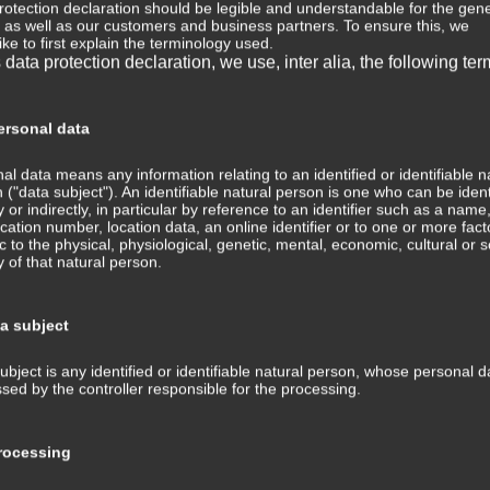
rotection declaration should be legible and understandable for the gene
, as well as our customers and business partners. To ensure this, we
⇒ 
ike to first explain the terminology used.
s data protection declaration, we use, inter alia, the following ter
Wis
Med
⇒ M
rsonal data
Med
Tra
al data means any information relating to an identified or identifiable n
ans
 ("data subject"). An identifiable natural person is one who can be ident
ly or indirectly, in particular by reference to an identifier such as a name
fication number, location data, an online identifier or to one or more fact
⇒ 
ic to the physical, physiological, genetic, mental, economic, cultural or s
Med
ty of that natural person.
Kom
⇒ G
ta subject
Med
ubject is any identified or identifiable natural person, whose personal d
⇒ P
sed by the controller responsible for the processing.
Hin
Tra
und
ocessing