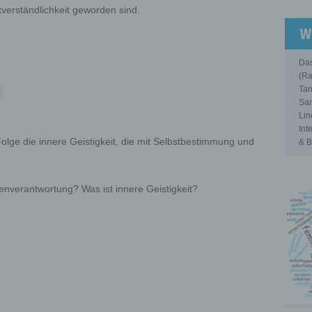
erständlichkeit geworden sind.
W
Das
(Ra
Tan
Sam
Lin
Int
olge die innere Geistigkeit, die mit Selbstbestimmung und
& B
enverantwortung? Was ist innere Geistigkeit?