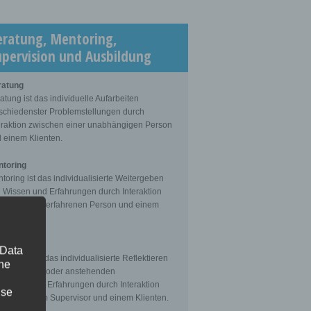
eratung, Mentoring,
upervision und Ausbildung
ratung
atung ist das individuelle Aufarbeiten
schiedenster Problemstellungen durch
eraktion zwischen einer unabhängigen Person
 einem Klienten.
toring
toring ist das individualisierte Weitergeben
 Wissen und Erfahrungen durch Interaktion
schen einer erfahrenen Person und einem
enten.
ervision
 Data
ervision ist das individualisierte Reflektieren
The
 gemachten oder anstehenden
fessionellen Erfahrungen durch Interaktion
ise
schen einem Supervisor und einem Klienten.