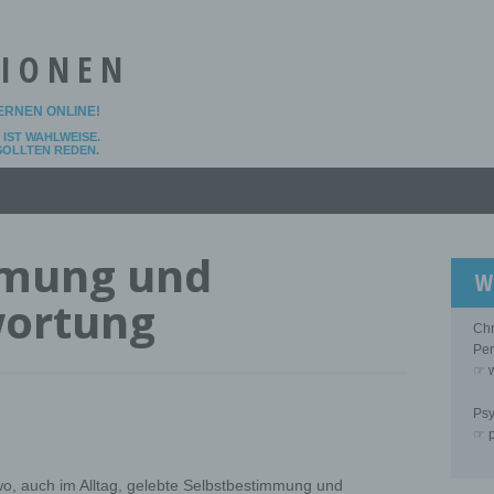
TIONEN
LERNEN ONLINE!
IST WAHLWEISE.
 SOLLTEN REDEN.
mmung und
W
wortung
Chr
Per
☞ w
Psy
☞ p
– wo, auch im Alltag, gelebte Selbstbestimmung und