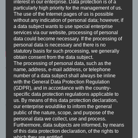
interest in our enterprise. Data protection is of a
particularly high priority for the management of us.
The use of the Internet pages of us is possible
without any indication of personal data; however, if
a data subject wants to use special enterprise
services via our website, processing of personal
data could become necessary. If the processing of
personal data is necessary and there is no
statutory basis for such processing, we generally
obtain consent from the data subject.
The processing of personal data, such as the
Werte und deren Entwicklung
name, address, e-mail address, or telephone
number of a data subject shall always be inline
with the General Data Protection Regulation
Das, was wir glauben, das, was uns etwas wert ist und das, was
(GDPR), and in accordance with the country-
uns antreibt, hängt jeweils recht eng miteinander zusammen.
specific data protection regulations applicable to
Das ist für die meisten wenig überraschend. Und dennoch ist es
us. By means of this data protection declaration,
eine gute Übung, sich zunächst mal bewusst zu machen, welche
our enterprise wouldlike to inform the general
Mechanismen hier ineinander greifen und wie sich diese
public of the nature, scope, and purpose of the
Mechanismen weiterentwickeln.
personal data we collect, use and process.
Furthermore, data subjects are informed, by means
of this data protection declaration, of the rights to
Sich das Wissen zur Theorie durch Zuhören anzueignen, das
which they are entitled.