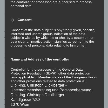
the controller or processor, are authorised to process
personal data.
Im Zweifel für die Angeklagte, zumal sie sich vermutlich nie die
zwei Dimensionen der Richtungen ihrer Handlungen und Nicht-
Handlungen in dieser Art und Weise je bewusst gemacht hat.
k) Consent
Consent of the data subject is any freely given, specific,
An dieser Stelle ist es wichtig, sich bewusst zu machen, ob
informed and unambiguous indication of the data
jemand prinzipiell eher Solio oder eher Sozio motiviert agiert.
subject's wishes by which he or she, by a statement or
Selten wird jemand zu 100% das eine oder das andere sein.
by a clear affirmative action, signifies agreement to the
processing of personal data relating to him or her.
Aber dennoch wird es für die einen sehr unmoralisch scheinen
etwas einfach für sich selbst zu tun. Für die anderen wird es
Name and Address of the controller
genauso daneben sein
NICHT
an sich selbst zuerst zu denken.
Denn wie sollen andere etwas von einem haben können, wenn
Controller for the purposes of the General Data
man sich nicht selbst in Bestform hält?
Protection Regulation (GDPR), other data protection
laws applicable in Member states of the European Union
and other provisions related to data protection is:
Keiner ist zu 100% Weg-Von oder zu 100% Hin-Zu. Und keiner
Dipl.-Ing. Christoph Dicklberger -
ist zu 100% Solio oder zu 100% Sozio. Und doch hat jeder
Unternehmensberatung und Personenberatung
Dipl.-Ing. Christoph Dicklberger
Tendenzen mehr das eine oder mehr das andere zu sein.
Kandlgasse 7/2/3
Vielleicht ist das einfach typisch für denjenigen oder diejenige.
1070 Wien
Vielleicht ist es unterschiedlich in verschiedenen