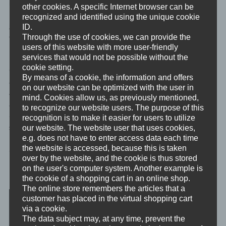
ist wichtiger als anderes. Bringe deine Werte in ihre natürliche
other cookies. A specific Internet browser can be
Reihenfolge was wichtiger als etwas anderes ist. Wieder rede mit
recognized and identified using the unique cookie
jemandem aus deiner Sangha darüber, warum du denkst, dass
ID.
das eine wichtiger als das andere ist.
Through the use of cookies, we can provide the
users of this website with more user-friendly
services that would not be possible without the
Und alleine das Bewusstmachen und Priorisieren deiner Werte
cookie setting.
wird gewissermaßen über Nacht etwas an der Liste der Werte
By means of a cookie, the information and offers
und ihrer Reihenfolge oder ihren Motivationsdimensionen
on our website can be optimized with the user in
ändern. Und das ist gut so, das ist grandios so, denn es ist der
mind. Cookies allow us, as previously mentioned,
Beweis, dass du dich ändern kannst und gerade den ersten
to recognize our website users. The purpose of this
Schritt vom Rest deiner Reise “
Persönliche Entwicklung
”
recognition is to make it easier for users to utilize
gemacht hast.
our website. The website user that uses cookies,
e.g. does not have to enter access data each time
the website is accessed, because this is taken
Schattenarbeit und das Ego erweitern
over by the website, and the cookie is thus stored
on the user's computer system. Another example is
Das Modell der Psyche nach Carl Gustav Jung
the cookie of a shopping cart in an online shop.
The online store remembers the articles that a
customer has placed in the virtual shopping cart
via a cookie.
The data subject may, at any time, prevent the