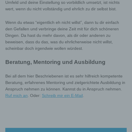
Umfeld und deine Einstellung so vorbildlich umsetzt, ist nichts
concerning him or her. Taking into account the purposes
of the processing, the data subject shall have the right to
wert, wenn du nicht vollständig und ehrlich zu dir selbst bist.
have incomplete personal data completed, including by
means of providing a supplementary statement.
Wenn du etwas “eigentlich eh nicht willst”, dann tu dir einfach
If a data subject wishes to exercise this right to
rectification, he or she may, at any time, contact
den Gefallen und verbringe deine Zeit mit für dich schöneren
any employee of the controller.
Dingen. Da hast du mehr davon, als dir oder anderen zu
beweisen, dass du das, was du ehrlicherweise nicht willst,
scheinbar doch irgendwie wollen würdest.
d) Right to erasure (Right to be forgotten)
Beratung, Mentoring und Ausbildung
Each data subject shall have the right granted by the
European legislator to obtain from the controller the
erasure of personal data concerning him or her without
Bei all dem hier Beschriebenen ist es sehr hilfreich kompetente
undue delay, and the controller shall have the obligation
Beratung, erfahrenes Mentoring und zielgerichtete Ausbildung in
to erase personal data without undue delay where one
of the following grounds applies, as long as the
Anspruch nehmen zu können. Kannst du in Anspruch nehmen.
processing is not necessary:
Ruf mich an
. Oder:
Schreib mir ein E-Mail
.
The personal data are no longer necessary in relation to
the purposes for which they were collected or otherwise
processed.
The data subject withdraws consent to which the
processing is based according to point (a) of Article 6(1)
of the GDPR, or point (a) of Article 9(2) of the GDPR,