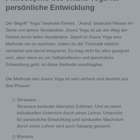
European legislator to obtain from the controller free
persönliche Entwicklung
information about his or her personal data stored at any
time and a copy of this information. Furthermore, the
European directives and regulations grant the data
Der Begriff “Yoga” bedeutet Einheit. “Jnana” bedeutet Wissen im
subject access to the following information:
Sinne von tiefem Verständnis. Jnana Yoga ist als der Weg der
the purposes of the processing;
Einheit durch tiefes Verständnis. Damit ist Jnana Yoga eine
Methode um zu wachsen, indem du die Thematik wirklich
the categories of personal data concerned;
verstehst und damit integrierst. Es mag nicht für alles geeignet
the recipients or categories of recipients to whom the
sein, aber wenn es um Selbstreflexion und persönliche
personal data have been or will be disclosed, in
particular recipients in third countries or international
Entwicklung geht, ist diese Methode unschlagbar.
organisations;
Die Methode des Jnana Yoga ist sehr einfach und besteht aus
where possible, the envisaged period for which the
personal data will be stored, or, if not possible, the
drei Phasen:
criteria used to determine that period;
the existence of the right to request from the controller
Shravana
rectification or erasure of personal data, or restriction of
Shravana bedeutet übersetzt Zuhören. Und es meint
processing of personal data concerning the data subject,
individuellen Unterricht durch einen Lehrer. Unterricht
or to object to such processing;
für persönliche Entwicklung und spirituelles Wachstum
the existence of the right to lodge a complaint with a
durch einen Lehrer wird auch Satsang genannt.
supervisory authority;
Manana
where the personal data are not collected from the data