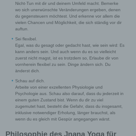
Nicht-Tun mit dir und deinem Umfeld macht. Bemerke
If the storage purpose is not applicable, or if a
wo sich unerwünschte Veränderungen ergeben, denen
storage period prescribed by the European
du gegensteuern möchtest. Und erkenne vor allem die
legislator or another competent legislator expires,
the personal data are routinely blocked or erased
vielen Chancen und Möglichkeit, die sich ständig vor dir
in accordance with legal requirements.
auftun.
Rights of the data subject
Sei flexibel.
Egal, was du gesagt oder gedacht hast, wie sein wird: Es
kann anders sein. Und auch wenn du es so vielleicht
zuerst nicht magst, ist es trotzdem so, Erlaube dir von
a) Right of confirmation
vornherein flexibel zu sein. Dinge ändern sich. Du
änderst dich.
Each data subject shall have the right granted by the
European legislator to obtain from the controller the
Schau auf dich.
confirmation as to whether or not personal data
Arbeite von einer exzellenten Physiologie und
concerning him or her are being processed. If a data
Psychologie aus. Schau also darauf, dass du jederzeit in
subject wishes to avail himself of this right of
confirmation, he or she may, at any time, contact any
einem guten Zustand bist. Wenn du dir zu viel
employee of the controller.
zugemutet hast, besteht die Gefahr, dass du insgesamt,
inklusive notwendiger Erholung, länger brauchst, als
wenn du es gleich mit Gespür angegangen wärst.
b) Right of access
Philosophie des Jnana Yoga für
Each data subject shall have the right granted by the