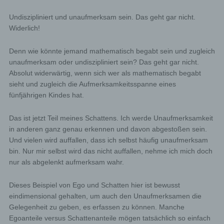
data. Which personal data are transmitted to the
controller is determined by the respective input mask
Undiszipliniert und unaufmerksam sein. Das geht gar nicht.
used for the registration. The personal data entered by
Widerlich!
the data subject are collected and stored exclusively for
internal use by the controller, and for his own purposes.
The controller may request transfer to one or more
Denn wie könnte jemand mathematisch begabt sein und zugleich
processors (e.g. a parcel service) that also uses
unaufmerksam oder undiszipliniert sein? Das geht gar nicht.
personal data for an internal purpose which is
attributable to the controller.
Absolut widerwärtig, wenn sich wer als mathematisch begabt
By registering on the website of the controller, the
sieht und zugleich die Aufmerksamkeitsspanne eines
IP address—assigned by the Internet service
fünfjährigen Kindes hat.
provider (ISP) and used by the data subject—date,
and time of the registration are also stored. The
Das ist jetzt Teil meines Schattens. Ich werde Unaufmerksamkeit
storage of this data takes place against the
background that this is the only way to prevent the
in anderen ganz genau erkennen und davon abgestoßen sein.
misuse of our services, and, if necessary, to make
Und vielen wird auffallen, dass ich selbst häufig unaufmerksam
it possible to investigate committed offenses.
bin. Nur mir selbst wird das nicht auffallen, nehme ich mich doch
Insofar, the storage of this data is necessary to
nur als abgelenkt aufmerksam wahr.
secure the controller. This data is not passed on to
third parties unless there is a statutory obligation to
Dieses Beispiel von Ego und Schatten hier ist bewusst
pass on the data, or if the transfer serves the aim of
eindimensional gehalten, um auch den Unaufmerksamen die
criminal prosecution.
Gelegenheit zu geben, es erfassen zu können. Manche
The registration of the data subject, with the
Egoanteile versus Schattenanteile mögen tatsächlich so einfach
voluntary indication of personal data, is intended to