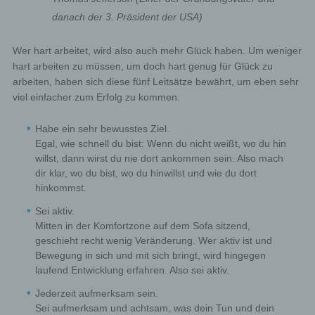
subject violates the rights of third parties, or posts
danach der 3. Präsident der USA)
illegal content through a given comment. The
storage of these personal data is, therefore, in the
own interest of the data controller, so that he can
Wer hart arbeitet, wird also auch mehr Glück haben. Um weniger
exculpate in the event of an infringement. This
hart arbeiten zu müssen, um doch hart genug für Glück zu
collected personal data will not be passed to third
arbeiten, haben sich diese fünf Leitsätze bewährt, um eben sehr
parties, unless such a transfer is required by law or
viel einfacher zum Erfolg zu kommen.
serves the aim of the defense of the data controller.
Gravatar
Habe ein sehr bewusstes Ziel.
Egal, wie schnell du bist: Wenn du nicht weißt, wo du hin
For comments, the Gravatar service from Auttomatic is
willst, dann wirst du nie dort ankommen sein. Also mach
used. Gravatar matches your email address and maps -
dir klar, wo du bist, wo du hinwillst und wie du dort
if you are registered - your avatar image next to the
comment. If you are not registered, no image will be
hinkommst.
displayed. It should be noted that all registered
WordPress users are automatically registered with
Sei aktiv.
Gravatar. Details of Gravatar:
https://en.gravatar.com
Mitten in der Komfortzone auf dem Sofa sitzend,
Routine erasure and blocking of personal data
geschieht recht wenig Veränderung. Wer aktiv ist und
Bewegung in sich und mit sich bringt, wird hingegen
The data controller shall process and store the personal
laufend Entwicklung erfahren. Also sei aktiv.
data of the data subject only for the period necessary to
achieve the purpose of storage, or as far as this is
Jederzeit aufmerksam sein.
granted by the European legislator or other legislators in
Sei aufmerksam und achtsam, was dein Tun und dein
laws or regulations to which the controller is subject to.