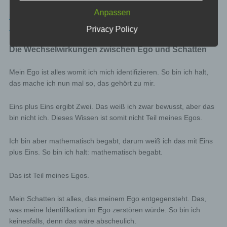
event of attacks on our information technology systems.
When using these general data and information,
Anpassen
blog.dicklberger.com – Mit ganzem Text – Das Modell der
we does not draw any conclusions about the data
Psyche
Privacy Policy
subject. Rather, this information is needed to (1)
deliver the content of our website correctly, (2)
Die Wechselwirkungen zwischen Ego und Schatten
optimize the content of our website as well as its
advertisement, (3) ensure the long-term viability of
our information technology systems and website
Mein Ego ist alles womit ich mich identifizieren. So bin ich halt,
technology, and (4) provide law enforcement
das mache ich nun mal so, das gehört zu mir.
authorities with the information necessary for
criminal prosecution in case of a cyber-attack.
Eins plus Eins ergibt Zwei. Das weiß ich zwar bewusst, aber das
Therefore, we analyzes anonymously collected
bin nicht ich. Dieses Wissen ist somit nicht Teil meines Egos.
data and information statistically, with the aim of
increasing the data protection and data security of
our enterprise, and to ensure an optimal level of
Ich bin aber mathematisch begabt, darum weiß ich das mit Eins
protection for the personal data we process. The
plus Eins. So bin ich halt: mathematisch begabt.
anonymous data of the server log files are stored
separately from all personal data provided by a
Das ist Teil meines Egos.
data subject.
Registration on our website
Mein Schatten ist alles, das meinem Ego entgegensteht. Das,
was meine Identifikation im Ego zerstören würde. So bin ich
The data subject has the possibility to register on the
keinesfalls, denn das wäre abscheulich.
website of the controller with the indication of personal