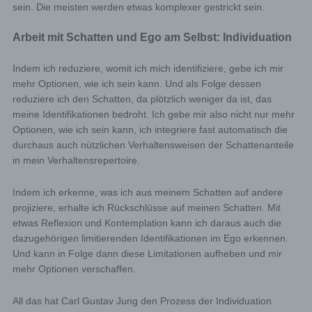
enable the controller to offer the data subject
sein. Die meisten werden etwas komplexer gestrickt sein.
contents or services that may only be offered to
registered users due to the nature of the matter in
Arbeit mit Schatten und Ego am Selbst: Individuation
question. Registered persons are free to change
the personal data specified during the registration
Indem ich reduziere, womit ich mich identifiziere, gebe ich mir
at any time, or to have them completely deleted
mehr Optionen, wie ich sein kann. Und als Folge dessen
from the data stock of the controller.
reduziere ich den Schatten, da plötzlich weniger da ist, das
The data controller shall, at any time, provide
meine Identifikationen bedroht. Ich gebe mir also nicht nur mehr
information upon request to each data subject as to
Optionen, wie ich sein kann, ich integriere fast automatisch die
what personal data are stored about the data
durchaus auch nützlichen Verhaltensweisen der Schattenanteile
subject. In addition, the data controller shall correct
or erase personal data at the request or indication
in mein Verhaltensrepertoire.
of the data subject, insofar as there are no statutory
storage obligations. The entirety of the controller’s
Indem ich erkenne, was ich aus meinem Schatten auf andere
employees are available to the data subject in this
projiziere, erhalte ich Rückschlüsse auf meinen Schatten. Mit
respect as contact persons.
etwas Reflexion und Kontemplation kann ich daraus auch die
Contact possibility via the website
dazugehörigen limitierenden Identifikationen im Ego erkennen.
Und kann in Folge dann diese Limitationen aufheben und mir
The website contains information that enables a quick
mehr Optionen verschaffen.
electronic contact to our enterprise, as well as direct
communication with us, which also includes a general
address of the so-called electronic mail (e-mail address).
All das hat Carl Gustav Jung den Prozess der Individuation
If a data subject contacts the controller by e-mail or via a