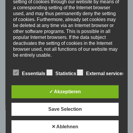
setting of cookies through our website by means of
a corresponding setting of the Internet browser
used, and may thus permanently deny the setting
of cookies. Furthermore, already set cookies may
be deleted at any time via an Internet browser or
other software programs. This is possible in all
popular Internet browsers. If the data subject
deactivates the setting of cookies in the Internet
browser used, not all functions of our website may
be entirely usable.
Collection of general data and information
Essentials
Statistics
External services
The website of us collects a series of general data and
information when a data subject or automated system
calls up the website. This general data and information
are stored in the server log files. Collected may be (1)
✓ Akzeptieren
the browser types and versions used, (2) the operating
system used by the accessing system, (3) the website
from which an accessing system reaches our website
Save Selection
(so-called referrers), (4) the sub-websites, (5) the date
and time of access to the Internet site, (6) an Internet
protocol address (IP address), (7) the Internet service
minimedi.online – Original – Philosophischer Exkurs: Das Modell
provider of the accessing system, and (8) any other
✕ Ablehnen
similar data and information that may be used in the
der Psyche