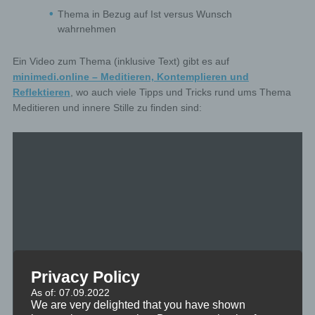
Thema in Bezug auf Ist versus Wunsch
wahrnehmen
Ein Video zum Thema (inklusive Text) gibt es auf
minimedi.online – Meditieren, Kontemplieren und
Reflektieren
, wo auch viele Tipps und Tricks rund ums Thema
Meditieren und innere Stille zu finden sind:
Privacy Policy
As of: 07.09.2022
We are very delighted that you have shown