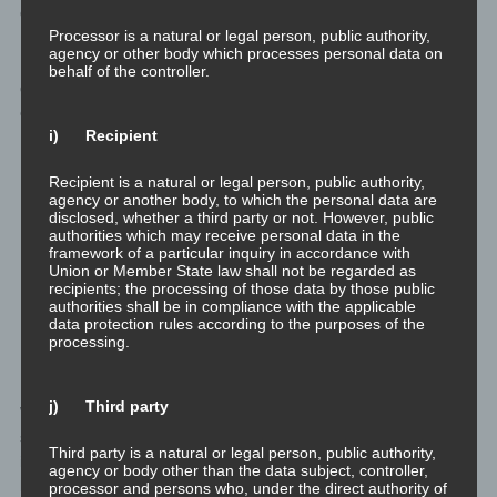
dann hinzu etwas erwünschtem.
Processor is a natural or legal person, public authority,
agency or other body which processes personal data on
Dann gibt es die zweite wichtige Dimension der Werte und damit
behalf of the controller.
der durch sie ausgelösten Motivation: Tue ich es für mich selbst
oder tue ich es für andere?
i) Recipient
Solio-Werte: für mich selbst.
Recipient is a natural or legal person, public authority,
Das, was mir wichtig ist, ist ganz direkt für mich selbst.
agency or another body, to which the personal data are
Selbst wenn es zulasten anderer geht, das Ziel dieses
disclosed, whether a third party or not. However, public
Werts ist für mich selbst.
authorities which may receive personal data in the
framework of a particular inquiry in accordance with
Sozio-Werte: für andere.
Union or Member State law shall not be regarded as
recipients; the processing of those data by those public
Das, was mir wichtig ist, ist für andere. Andere sind die
authorities shall be in compliance with the applicable
direkten Nutznießer meiner Aktionen, und ich bin nur
data protection rules according to the purposes of the
indirekt am Erfolg beteiligt, weil mich diese anderen
processing.
dann “
dafür lieb haben werden
“.
j) Third party
War Mutter Theresa wirklich die direkt altruistische, selbstlose,
sich aufopfernde Frau? Oder war sie indirekt selbstsüchtig, weil
Third party is a natural or legal person, public authority,
ihr unbewusster Verstand der Meinung war, dass sie dafür
agency or body other than the data subject, controller,
bewundert und geliebt werden wird?
processor and persons who, under the direct authority of