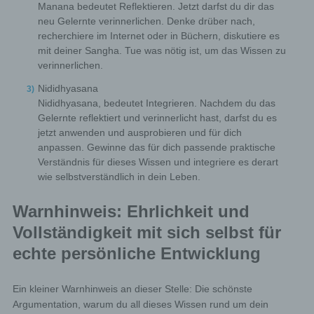
Manana bedeutet Reflektieren. Jetzt darfst du dir das
subject, any available information as to their source;
neu Gelernte verinnerlichen. Denke drüber nach,
the existence of automated decision-making, including
recherchiere im Internet oder in Büchern, diskutiere es
profiling, referred to in Article 22(1) and (4) of the GDPR
mit deiner Sangha. Tue was nötig ist, um das Wissen zu
and, at least in those cases, meaningful information
about the logic involved, as well as the significance and
verinnerlichen.
envisaged consequences of such processing for the
data subject.
Nididhyasana
Nididhyasana, bedeutet Integrieren. Nachdem du das
Gelernte reflektiert und verinnerlicht hast, darfst du es
Furthermore, the data subject shall have a right to obtain
information as to whether personal data are transferred
jetzt anwenden und ausprobieren und für dich
to a third country or to an international organisation.
anpassen. Gewinne das für dich passende praktische
Where this is the case, the data subject shall have the
Verständnis für dieses Wissen und integriere es derart
right to be informed of the appropriate safeguards
wie selbstverständlich in dein Leben.
relating to the transfer.
If a data subject wishes to avail himself of this right
of access, he or she may, at any time, contact any
Warnhinweis: Ehrlichkeit und
employee of the controller.
Vollständigkeit mit sich selbst für
echte persönliche Entwicklung
c) Right to rectification
Ein kleiner Warnhinweis an dieser Stelle: Die schönste
Each data subject shall have the right granted by the
European legislator to obtain from the controller without
Argumentation, warum du all dieses Wissen rund um dein
undue delay the rectification of inaccurate personal data