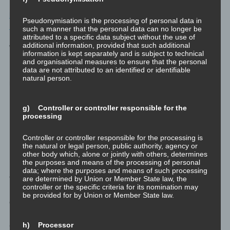
blog.dicklberger-com – Mit ganzem Text – Die Theorie und die
Pseudonymisation is the processing of personal data in
Praxis der Werteentwicklung
such a manner that the personal data can no longer be
attributed to a specific data subject without the use of
additional information, provided that such additional
Werte für mich vs. Werte für andere
information is kept separately and is subject to technical
and organisational measures to ensure that the personal
data are not attributed to an identified or identifiable
Ich möchte zuerst kurz die Motivationsrichtungen in Erinnerung
natural person.
rufen:
Hin-Zu Motivation: Ich will mehr davon, denn es fühlt
g) Controller or controller responsible for the
processing
sich gut an
Weg-Von Motivation. Ich will weniger davon, oder noch
Controller or controller responsible for the processing is
besser gar nichts, denn es fühlt sich gar nicht gut an.
the natural or legal person, public authority, agency or
other body which, alone or jointly with others, determines
the purposes and means of the processing of personal
Beides ist wichtig und beides ist richtig. Das Beispiel zur
data; where the purposes and means of such processing
are determined by Union or Member State law, the
Veranschaulichung war der Jojo-Effekt bei Diäten: Vom
controller or the specific criteria for its nomination may
Übergewicht wegzukommen mit Weg-Von-Motivation funktioniert,
be provided for by Union or Member State law.
das Gewicht sinkt. Das Wunschgewicht zu halten mit Hin-Zu-
Motivation funktioniert nicht, das Gewicht steigt wieder. Es ist
also beides wichtig: erst weg von etwas Unerwünschten und
h) Processor