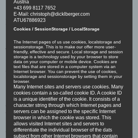
Austria
Lebensbereichen und in verschiedenen Lebensabschnitten.
+43 699 8117 7652
E-Mail: christoph@dicklberger.com
Immer jedoch ist es eine gute Sache sich selbst klarzumachen
ATU67886923
wie man in welchem Kontext gerade motiviert ist und welcher
Cookies / SessionStorage / LocalStorage
Wert hinter dieser Motivationsrichtung steckt.
The Internet pages of us use cookies, localstorage and
Bewusstmachung und Priorisierung der persönlichen
sessionstorage. This is to make our offer more user-
Werte
friendly, effective and secure. Local storage and session
storage is a technology used by your browser to store
data on your computer or mobile device. Cookies are
Mach dir bewusst, was dir wichtig ist. Das gilt erst recht, wenn du
text files that are stored in a computer system via an
die ehrliche Antwort auf die Frage “Was ist dir wichtig?” gar nicht
Internet browser. You can prevent the use of cookies,
localstorage and sessionstorage by setting them in your
laut sagen möchtest.
browser.
Many Internet sites and servers use cookies. Many
Mach die zu allem, das dir wichtig ist, klar, welche der zwei
cookies contain a so-called cookie ID. A cookie ID
Dimensionen der Motivationsrichtungen dahinterstecken. Sei
is a unique identifier of the cookie. It consists of a
character string through which Internet pages and
ehrlich mit dir selbst. Rede mit jemandem aus deiner Sangha
servers can be assigned to the specific Internet
darüber, warum du denkst, dass du da wirklich ehrlich mit dir
browser in which the cookie was stored. This
bist.
allows visited Internet sites and servers to
differentiate the individual browser of the dats
Viele – oder zumindest einige – Dinge sind dir wichtig. Manches
subject from other Internet browsers that contain