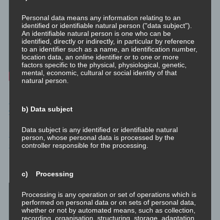
Personal data means any information relating to an
identified or identifiable natural person ("data subject").
An identifiable natural person is one who can be
identified, directly or indirectly, in particular by reference
to an identifier such as a name, an identification number,
location data, an online identifier or to one or more
factors specific to the physical, physiological, genetic,
mental, economic, cultural or social identity of that
natural person.
minimedi.online – Original – Philosophischer Exkurs: Was uns
b) Data subject
wichtig ist und was uns antreibt
Data subject is any identified or identifiable natural
blog.dicklberger.com – Mit ganzem Text – Was uns wichtig ist
person, whose personal data is processed by the
und was uns antreibt
controller responsible for the processing.
Die Theorie und die Praxis der Werteentwicklung
c) Processing
Processing is any operation or set of operations which is
performed on personal data or on sets of personal data,
whether or not by automated means, such as collection,
recording, organisation, structuring, storage, adaptation