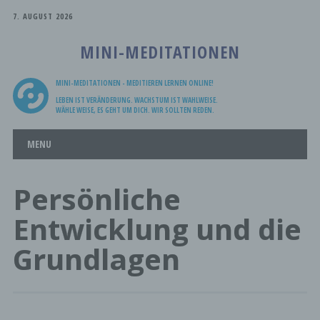
7. AUGUST 2026
MINI-MEDITATIONEN
MINI-MEDITATIONEN - MEDITIEREN LERNEN ONLINE!
LEBEN IST VERÄNDERUNG. WACHSTUM IST WAHLWEISE.
WÄHLE WEISE, ES GEHT UM DICH. WIR SOLLTEN REDEN.
Main menu
Skip
MENU
to
content
Persönliche
Entwicklung und die
Grundlagen