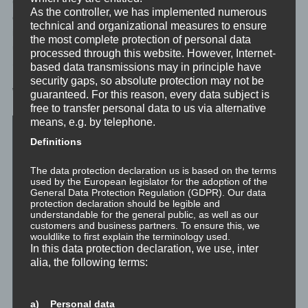
Gehörte dann in Bezug auf sich selbst zu reflektieren, um das
As the controller, we has implemented numerous
dann in der Selbstreflexion Erfahrene ins eigene Leben zu
technical and organizational measures to ensure
integrieren, das ist für jegliche Entwicklung definitiv sehr
the most complete protection of personal data
unterstützend. Und sollte als solches regelmäßig Teil deiner
processed through this website. However, Internet-
Sadhana sein.
based data transmissions may in principle have
security gaps, so absolute protection may not be
Was uns wichtig ist und was uns antreibt
guaranteed. For this reason, every data subject is
free to transfer personal data to us via alternative
means, e.g. by telephone.
Definitions
The data protection declaration us is based on the terms
used by the European legislator for the adoption of the
General Data Protection Regulation (GDPR). Our data
protection declaration should be legible and
understandable for the general public, as well as our
customers and business partners. To ensure this, we
wouldlike to first explain the terminology used.
In this data protection declaration, we use, inter
alia, the following terms:
a) Personal data