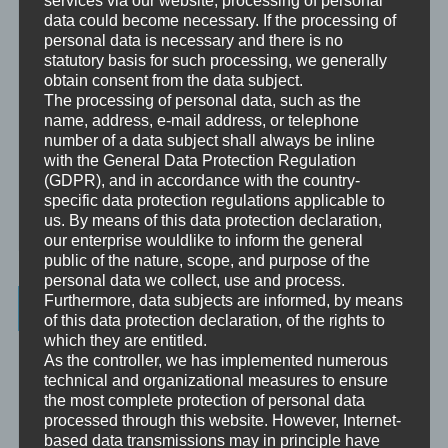
services via our website, processing of personal
Mentoring ist das individualisierte Weitergeben von Wissen und
data could become necessary. If the processing of
Erfahrungen durch Interaktion zwischen einer erfahrenen Person
personal data is necessary and there is no
und einem Klienten.
statutory basis for such processing, we generally
Supervision
obtain consent from the data subject.
Supervision ist das individualisierte Reflektieren der gemachten
The processing of personal data, such as the
oder anstehenden professionellen Erfahrungen durch Interaktion
name, address, e-mail address, or telephone
zwischen einem Supervisor und einem Klienten.
number of a data subject shall always be inline
with the General Data Protection Regulation
Ausbildung
(GDPR), and in accordance with the country-
Ausbildung ist die angepasste Vermittlung von allgemeinem Wissen
specific data protection regulations applicable to
und praktischen Fertigkeiten zu diesem Wissen durch eine
us. By means of this data protection declaration,
erfahrene Person an Klienten.
our enterprise wouldlike to inform the general
public of the nature, scope, and purpose of the
personal data we collect, use and process.
Furthermore, data subjects are informed, by means
Wissenswertes
of this data protection declaration, of the rights to
which they are entitled.
☞ Ablauf einer Beratung
As the controller, we has implemented numerous
technical and organizational measures to ensure
☞ Vertraulichkeitserklärung
the most complete protection of personal data
processed through this website. However, Internet-
☞ Grundlagen für persönliche Entwicklung
based data transmissions may in principle have