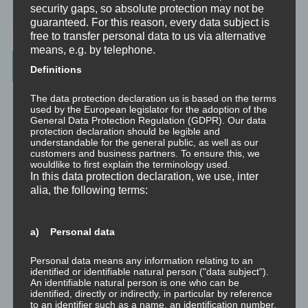
security gaps, so absolute protection may not be
☞ Was kostet es?
guaranteed. For this reason, every data subject is
free to transfer personal data to us via alternative
means, e.g. by telephone.
Wichtigste Seiten - minimedi.online
Definitions
⇒ Grundlagen
Hier gibt es die grundlegenden Wissenseinheiten
The data protection declaration us is based on the terms
und Techniken rund um Meditation.
used by the European legislator for the adoption of the
General Data Protection Regulation (GDPR). Our data
protection declaration should be legible and
⇒ Meditationen für Transformation
Hier gibt es Meditationen, die
understandable for the general public, as well as our
die manchmal nötige Transformation für Entwicklung und Wachstum
customers and business partners. To ensure this, we
anstoßen.
wouldlike to first explain the terminology used.
In this data protection declaration, we use, inter
⇒ Emotionale Kompetenz
Hier gibt es Meditationen, um die eigene
alia, the following terms:
emotionale Kompetenz zu entwickeln.
⇒ Geführte Meditationen
Hier gibt es geführte Meditationen und
a) Personal data
Traumreisen.
Personal data means any information relating to an
⇒ Philosophische Exkurse
Hier gibt es Hintergrundwissen zu den
identified or identifiable natural person ("data subject").
Konzepten der Transformation, der persönlichen Entwicklung und
An identifiable natural person is one who can be
identified, directly or indirectly, in particular by reference
des spirituellen Wachstums.
to an identifier such as a name, an identification number,