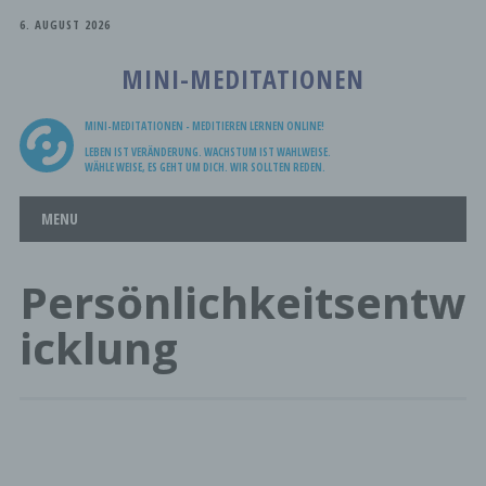
6. AUGUST 2026
MINI-MEDITATIONEN
MINI-MEDITATIONEN - MEDITIEREN LERNEN ONLINE!
LEBEN IST VERÄNDERUNG. WACHSTUM IST WAHLWEISE.
WÄHLE WEISE, ES GEHT UM DICH. WIR SOLLTEN REDEN.
Main menu
Skip
MENU
to
content
Persönlichkeitsentw
icklung