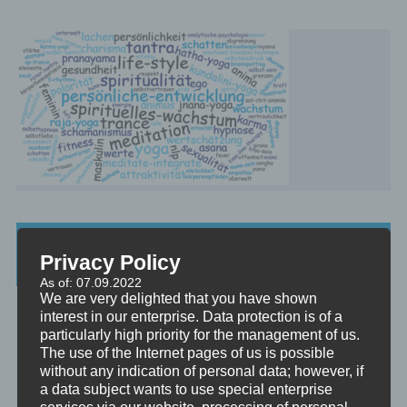
Beratung, Mentoring, Supervision und
Privacy Policy
Ausbildung
As of: 07.09.2022
We are very delighted that you have shown
Beratung
interest in our enterprise. Data protection is of a
Beratung ist das individuelle Aufarbeiten verschiedenster
particularly high priority for the management of us.
Problemstellungen durch Interaktion zwischen einer unabhängigen
The use of the Internet pages of us is possible
Person und einem Klienten.
without any indication of personal data; however, if
a data subject wants to use special enterprise
Mentoring