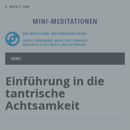
6. AUGUST 2026
MINI-MEDITATIONEN
MINI-MEDITATIONEN - MEDITIEREN LERNEN ONLINE!
LEBEN IST VERÄNDERUNG. WACHSTUM IST WAHLWEISE.
WÄHLE WEISE, ES GEHT UM DICH. WIR SOLLTEN REDEN.
Main menu
Skip
MENU
to
content
Einführung in die
tantrische
Achtsamkeit