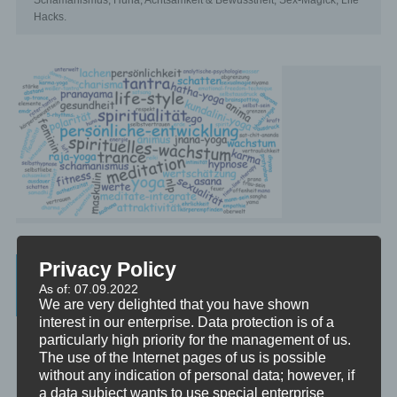
Schamanismus, Huna, Achtsamkeit & Bewusstheit, Sex-Magick, Life
Hacks.
Privacy Policy
Beratung, Mentoring, Supervision und
As of: 07.09.2022
Ausbildung
We are very delighted that you have shown
interest in our enterprise. Data protection is of a
Beratung
particularly high priority for the management of us.
Beratung ist das individuelle Aufarbeiten verschiedenster
The use of the Internet pages of us is possible
Problemstellungen durch Interaktion zwischen einer unabhängigen
without any indication of personal data; however, if
Person und einem Klienten.
a data subject wants to use special enterprise