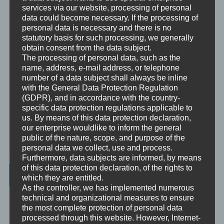
services via our website, processing of personal
Mentoring
data could become necessary. If the processing of
Mentoring ist das individualisierte Weitergeben von Wissen und
personal data is necessary and there is no
Erfahrungen durch Interaktion zwischen einer erfahrenen Person
statutory basis for such processing, we generally
und einem Klienten.
obtain consent from the data subject.
The processing of personal data, such as the
Supervision
name, address, e-mail address, or telephone
Supervision ist das individualisierte Reflektieren der gemachten
number of a data subject shall always be inline
oder anstehenden professionellen Erfahrungen durch Interaktion
with the General Data Protection Regulation
zwischen einem Supervisor und einem Klienten.
(GDPR), and in accordance with the country-
specific data protection regulations applicable to
Ausbildung
us. By means of this data protection declaration,
Ausbildung ist die angepasste Vermittlung von allgemeinem Wissen
our enterprise wouldlike to inform the general
und praktischen Fertigkeiten zu diesem Wissen durch eine
erfahrene Person an Klienten.
public of the nature, scope, and purpose of the
personal data we collect, use and process.
Furthermore, data subjects are informed, by means
of this data protection declaration, of the rights to
Wissenswertes
which they are entitled.
As the controller, we has implemented numerous
☞ Ablauf einer Beratung
technical and organizational measures to ensure
the most complete protection of personal data
☞ Vertraulichkeitserklärung
processed through this website. However, Internet-