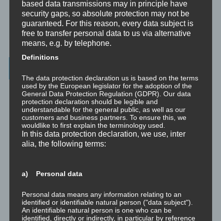
based data transmissions may in principle have
☞ Grundlagen für persönliche Entwicklung
security gaps, so absolute protection may not be
guaranteed. For this reason, every data subject is
☞ Was kostet es?
free to transfer personal data to us via alternative
means, e.g. by telephone.
Definitions
Wichtigste Seiten - minimedi.online
The data protection declaration us is based on the terms
used by the European legislator for the adoption of the
⇒ Grundlagen
Hier gibt es die grundlegenden Wissenseinheiten
General Data Protection Regulation (GDPR). Our data
und Techniken rund um Meditation.
protection declaration should be legible and
understandable for the general public, as well as our
customers and business partners. To ensure this, we
⇒ Meditationen für Transformation
Hier gibt es Meditationen, die
wouldlike to first explain the terminology used.
die manchmal nötige Transformation für Entwicklung und Wachstum
In this data protection declaration, we use, inter
anstoßen.
alia, the following terms:
⇒ Emotionale Kompetenz
Hier gibt es Meditationen, um die eigene
emotionale Kompetenz zu entwickeln.
a) Personal data
⇒ Geführte Meditationen
Hier gibt es geführte Meditationen und
Traumreisen.
Personal data means any information relating to an
identified or identifiable natural person ("data subject").
An identifiable natural person is one who can be
⇒ Philosophische Exkurse
Hier gibt es Hintergrundwissen zu den
identified, directly or indirectly, in particular by reference