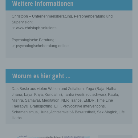
Weitere Informationen
Christoph – Unternehmensberatung, Personenberatung und
Supervision:
☞ www.christoph.solutions
Psychologische Beratung:
☞ psychologischeberatung.online
Worum es hier geht ...
Das Beste aus vielen Welten und Zeitaltern: Yoga (Raja, Hatha,
Jnana, Laya, Kriya, Kundalini), Tantra (weiß, rot, schwarz, Kaula,
Mishra, Samaya), Meditation, NLP, Trance, EMDR, Time Line
Therapy®, Brainspotting, EFT, Provocative Interventions,
Schamanismus, Huna, Achtsamkeit & Bewusstheit, Sex-Magick, Life
Hacks.