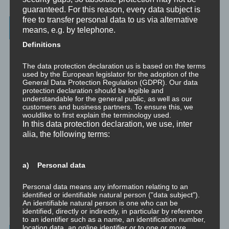
guaranteed. For this reason, every data subject is
free to transfer personal data to us via alternative
Wichtigste Seiten - minimedi.online
means, e.g. by telephone.
Definitions
⇒ Grundlagen
Hier gibt es die grundlegenden Wissenseinheiten
und Techniken rund um Meditation.
The data protection declaration us is based on the terms
used by the European legislator for the adoption of the
⇒ Meditationen für Transformation
Hier gibt es Meditationen, die
General Data Protection Regulation (GDPR). Our data
die manchmal nötige Transformation für Entwicklung und Wachstum
protection declaration should be legible and
understandable for the general public, as well as our
anstoßen.
customers and business partners. To ensure this, we
wouldlike to first explain the terminology used.
⇒ Emotionale Kompetenz
Hier gibt es Meditationen, um die eigene
In this data protection declaration, we use, inter
emotionale Kompetenz zu entwickeln.
alia, the following terms:
⇒ Geführte Meditationen
Hier gibt es geführte Meditationen und
Traumreisen.
a) Personal data
⇒ Philosophische Exkurse
Hier gibt es Hintergrundwissen zu den
Personal data means any information relating to an
Konzepten der Transformation, der persönlichen Entwicklung und
identified or identifiable natural person ("data subject").
des spirituellen Wachstums.
An identifiable natural person is one who can be
identified, directly or indirectly, in particular by reference
to an identifier such as a name, an identification number,
location data, an online identifier or to one or more