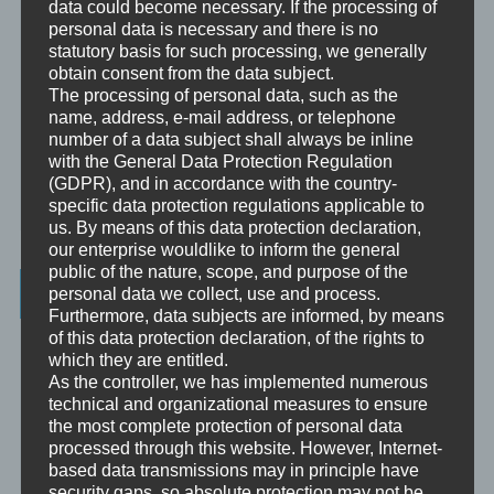
data could become necessary. If the processing of
personal data is necessary and there is no
Supervision
statutory basis for such processing, we generally
Supervision ist das individualisierte Reflektieren der gemachten
obtain consent from the data subject.
oder anstehenden professionellen Erfahrungen durch Interaktion
The processing of personal data, such as the
zwischen einem Supervisor und einem Klienten.
name, address, e-mail address, or telephone
number of a data subject shall always be inline
Ausbildung
with the General Data Protection Regulation
Ausbildung ist die angepasste Vermittlung von allgemeinem Wissen
(GDPR), and in accordance with the country-
und praktischen Fertigkeiten zu diesem Wissen durch eine
specific data protection regulations applicable to
erfahrene Person an Klienten.
us. By means of this data protection declaration,
our enterprise wouldlike to inform the general
public of the nature, scope, and purpose of the
Wissenswertes
personal data we collect, use and process.
Furthermore, data subjects are informed, by means
of this data protection declaration, of the rights to
☞ Ablauf einer Beratung
which they are entitled.
As the controller, we has implemented numerous
☞ Vertraulichkeitserklärung
technical and organizational measures to ensure
the most complete protection of personal data
☞ Grundlagen für persönliche Entwicklung
processed through this website. However, Internet-
based data transmissions may in principle have
☞ Was kostet es?
security gaps, so absolute protection may not be