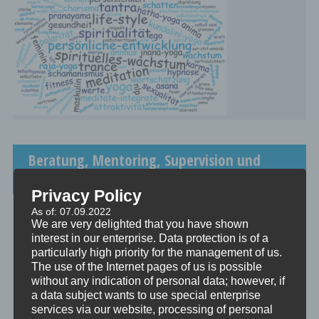
Beratung, Mentoring, Supervision und
Ausbildung
Privacy Policy
Beratung
As of: 07.09.2022
Beratung ist das individuelle Aufarbeiten verschiedenster
We are very delighted that you have shown
Problemstellungen durch Interaktion zwischen einer unabhängigen
interest in our enterprise. Data protection is of a
Person und einem Klienten.
particularly high priority for the management of us.
The use of the Internet pages of us is possible
Mentoring
without any indication of personal data; however, if
Mentoring ist das individualisierte Weitergeben von Wissen und
a data subject wants to use special enterprise
Erfahrungen durch Interaktion zwischen einer erfahrenen Person
services via our website, processing of personal
und einem Klienten.