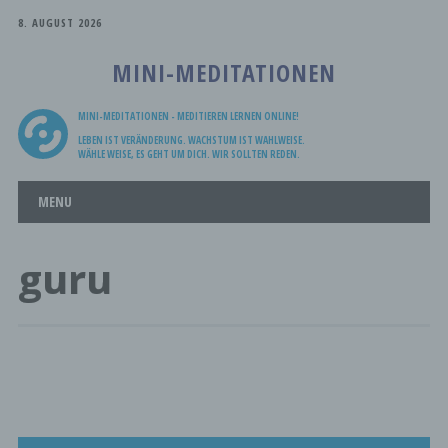
8. AUGUST 2026
MINI-MEDITATIONEN
MINI-MEDITATIONEN - MEDITIEREN LERNEN ONLINE!
LEBEN IST VERÄNDERUNG. WACHSTUM IST WAHLWEISE.
WÄHLE WEISE, ES GEHT UM DICH. WIR SOLLTEN REDEN.
Main menu
Skip
MENU
to
content
guru